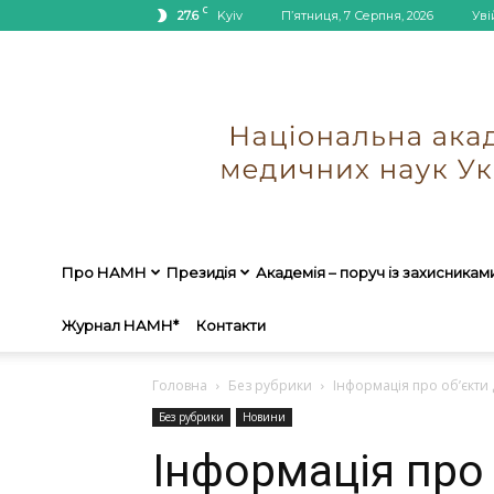
C
27.6
Kyiv
П’ятниця, 7 Серпня, 2026
Уві
Про НАМН
Президія
Академія – поруч із захисникам
Журнал НАМН*
Контакти
Головна
Без рубрики
Інформація про об’єкти
Без рубрики
Новини
Інформація про 