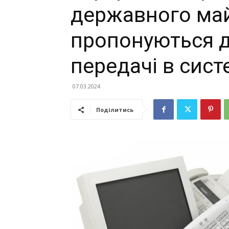
державного ма
пропонуються д
передачі в сис
07.03.2024
Поділитись