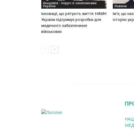
Академія - поруч із захисниками
України
Новини
Інновації, що рятують життя: НАМН
Ім’я, що на
України підтримує розробки для
історію укр
медичного забезпечення
військових
ПР
НАЦ
МЕД