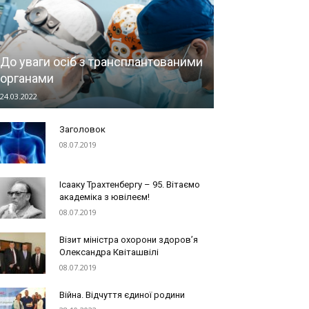
До уваги осіб з трансплантованими
органами
24.03.2022
Заголовок
08.07.2019
Ісааку Трахтенбергу – 95. Вітаємо
академіка з ювілеєм!
08.07.2019
Візит міністра охорони здоров’я
Олександра Квіташвілі
08.07.2019
Війна. Відчуття єдиної родини