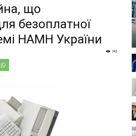
йна, що
ля безоплатної
темі НАМН України
743