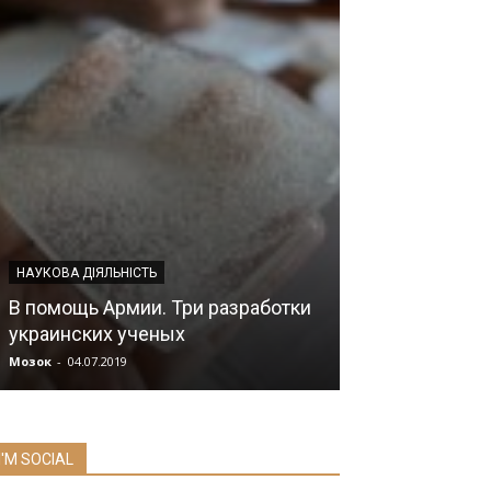
НАУКОВА ДІЯЛЬНІСТЬ
НОВИНИ МЕДИЦИ
В помощь Армии. Три разработки
Актуальні пит
украинских ученых
та алергічної 
Мозок
-
04.07.2019
Мозок
-
08.07.2019
I'M SOCIAL