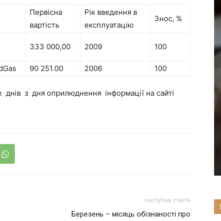
Первісна
Рік введення в
Знос, %
вартість
експлуатацію
333 000,00
2009
100
odGas
90 251.00
2006
100
 днів з дня оприлюднення інформації на сайті
наступна стаття
Березень – місяць обізнаності про