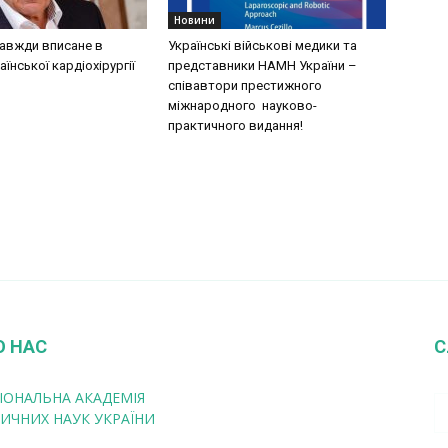
Новини
завжди вписане в
Українські військові медики та
аїнської кардіохірургії
представники НАМН України –
співавтори престижного
міжнародного науково-
практичного видання!
О НАС
С
ІОНАЛЬНА АКАДЕМІЯ
ИЧНИХ НАУК УКРАЇНИ