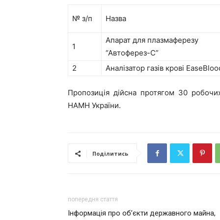
№ з/п
Назва
Апарат для плазмаферезу
1
“Автоферез-С”
2
Аналізатор газів крові EaseBlo
Пропозиція дійсна протягом 30 робочих
НАМН України.
Поділитись
попередня стаття
Інформація про об’єкти державного майна,