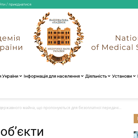
йти / приєднатися
и України
Інформація для населення
Діяльність
Установи
НАМН
 державного майна, що пропонуються для безоплатної передачі...
об’єкти
України