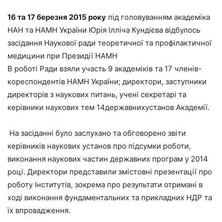
16 та 17 березня 2015 року
під головуванням академіка
НАН та НАМН України Юрія Ілліча Кундієва відбулось
засідання Наукової ради теоретичної та профілактичної
медицини при Президії НАМН
В роботі Ради взяли участь 9 академіків та 17 членів-
кореспондентів НАМН України; директори, заступники
директорів з наукових питань, учені секретарі та
керівники наукових тем 14державнихустанов Академії.
На засіданні було заслухано та обговорено звіти
керівників наукових установ про підсумки роботи,
виконання наукових частин державних програм у 2014
році. Директори представили змістовні презентації про
роботу Інститутів, зокрема про результати отримані в
ході виконання фундаментальних та прикладних НДР та
їх впровадження.