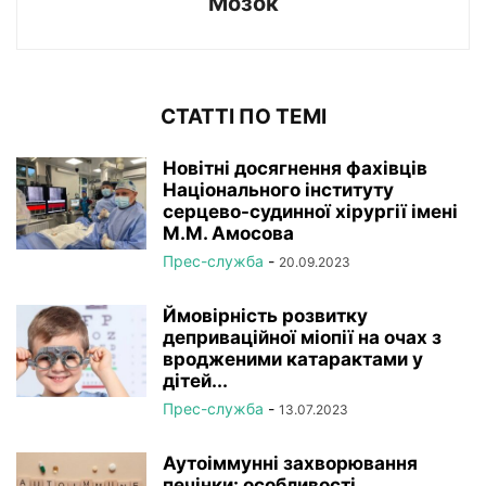
Мозок
СТАТТІ ПО ТЕМІ
Новітні досягнення фахівців
Національного інституту
серцево-судинної хірургії імeні
М.М. Амосова
Прес-служба
-
20.09.2023
Ймовірність розвитку
деприваційної міопії на очах з
вродженими катарактами у
дітей...
Прес-служба
-
13.07.2023
Аутоіммунні захворювання
печінки: особливості