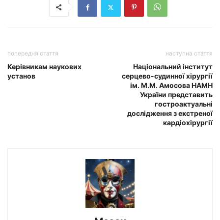
попередня стаття
наступна стаття
Керівникам наукових
Національний інститут
установ
серцево-судинної хірургії
ім. М.М. Амосова НАМН
України представить
гостроактуальні
дослідження з екстреної
кардіохірургії