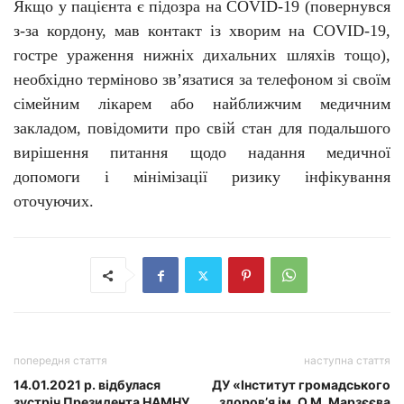
Якщо у пацієнта є підозра на C
O
VID-19 (повернувся
з-за кордону, мав контакт із хворим на C
O
VID-19,
гостре ураження нижніх дихальних шляхів тощо),
необхідно терміново зв’язатися за телефоном зі своїм
сімейним лікарем або найближчим медичним
закладом, повідомити про свій стан для подальшого
вирішення питання щодо надання медичної
допомоги і мінімізації ризику інфікування
оточуючих.
попередня стаття
наступна стаття
14.01.2021 р. відбулася
ДУ «Інститут громадського
зустріч Президента НАМНУ
здоров’я ім. О.М. Марзєєва