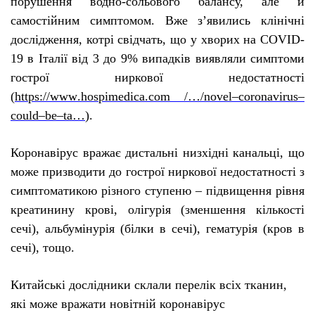
порушення водно-сольового балансу, але й
самостійним симптомом.
Вже з’явились клінічні
дослідження, котрі свідчать, що у хворих на
COVID
-
19 в Італії від 3 до 9% випадків виявляли симптоми
гострої ниркової недостатності
(
https
://
www
.
hospimedica
.
com
/…/
novel
–
coronavirus
–
could
–
be
–
ta
…
).
Коронавірус вражає дистальні низхідні канальці, що
може призводити до гострої ниркової недостатності з
симптоматикою різного ступеню – підвищення рівня
креатинину крові, олігурія (зменшення кількості
сечі), альбумінурія (білки в сечі), гематурія (кров в
сечі), тощо.
Китайські дослідники склали перелік всіх тканин,
які може вражати новітній коронавірус