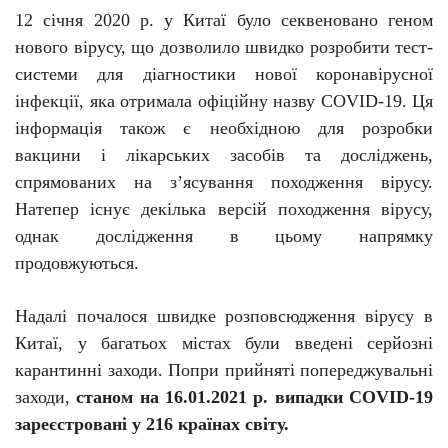
12 січня
2020 р. у
Китаї було секвеновано геном
нового вірусу, що дозволило швидко
розробити тест-
системи
для діагностики нової коронавірусної
інфекції, яка отримала офіційну назву
COVID
-19
.
Ця
інформація також є необхідною для розробки
вакцини і лікарських засобів та досліджень,
спрямованих на з’ясування походження вірусу.
Натепер існує декілька версій походження вірусу,
однак дослідження в цьому напрямку
продовжуються.
Надалі почалося швидке розповсюдження вірусу в
Китаї, у багатьох містах були введені серйозні
карантинні заходи. Попри прийняті попереджувальні
заходи,
станом на 16.01.2021 р. випадки
COVID
-19
зареєстровані у 216 країнах світу.