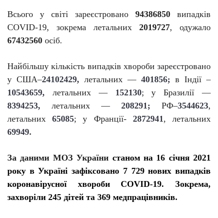
Всього у світі зареєстровано
94386850
випадків
C
O
VID-19, зокрема летальних
2019727
, одужало
67432560
осіб.
Найбільшу кількість випадків хвороби зареєстровано
у США–
24102429,
летальних —
401856;
в Індії –
10543659,
летальних —
152130
; у Бразилії —
8394253,
летальних —
208291;
РФ–
3544623
,
летальних
65085
; у Франції-
2872941
, летальних
69949.
За даними
МОЗ України
станом на 16 січня 2021
року в Україні зафіксовано 7 729 нових випадків
коронавірусної хвороби COVID-19. Зокрема,
захворіли 245 дітей та 369 медпрацівників.