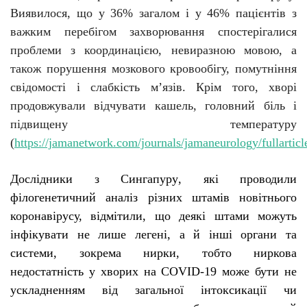
Виявилося, що у 36% загалом і у 46% пацієнтів з
важким перебігом захворювання спостерігалися
проблеми з координацією, невиразною мовою, а
також порушення мозкового кровообігу, помутніння
свідомості і слабкість м’язів. Крім того, хворі
продовжували відчувати кашель, головний біль і
підвищену температуру
(
https://jamanetwork.com/journals/jamaneurology/fullartic
Д
ослідники з Сингапуру
,
які
проводили
філогенетичний аналіз різних штамів новітнього
коронавірусу, відмі
тили
, що деякі штами можуть
інфікувати не лише легені, а й інші органи та
системи, зокрема нирки
, тобто
ниркова
недостатність у хворих на COVID-19 може бути не
ускладненням від загальної інтоксикації чи