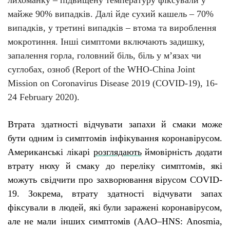
лихоманку – підвищену температуру фіксували у
майже 90% випадків. Далі йде сухий кашель – 70%
випадків, у третині випадків – втома та вироблення
мокротиння. Інші симптоми включають задишку,
запалення горла, головний біль, біль у м’язах чи
суглобах, озноб (Report of the WHO-China Joint
Mission on Coronavirus Disease 2019 (COVID-19), 16-
24 February 2020).
Втрата здатності відчувати запахи й смаки може
бути одним із симптомів інфікування коронавірусом.
Американські лікарі
розглядають
ймовірність додати
втрату нюху й смаку до переліку симптомів, які
можуть свідчити про захворювання вірусом
COVID
-
19. Зокрема, втрату здатності відчувати запах
фіксували в людей, які були заражені коронавірусом,
але не мали інших симптомів (
AAO
–
HNS
:
Anosmia
,