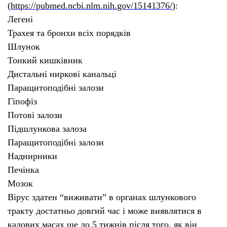
(
https
://
pubmed
.
ncbi
.
nlm
.
nih
.
gov
/15141376/
):
Легені
Трахея та бронхи всіх порядків
Шлунок
Тонкий кишківник
Дистальні ниркові канальці
Паращитоподібні залози
Гіпофіз
Потові залози
Підшлункова залоза
Паращитоподібні залози
Наднирники
Печінка
Мозок
Вірус здатен “виживати” в органах шлункового
тракту достатньо довгий час і може виявлятися в
калових масах ще до 5 тижнів після того, як він