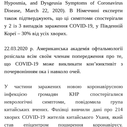
Hyposmia
,
and
Dysgeusia
Symptoms
of
Coronavirus
Disease
,
March
22, 2020).
В Німеччині експерти
також підтверджують, що ці симптоми спостерігали
у 2 із 3 випадків зараження
COVID
-19, у Південній
Кореї – 30% від усіх хворих.
22.03.2020 р. Американська академія офтальмології
розіслала всім своїм членам попередження про те,
що COVID-19 може викликати кон’юнктивіт з
почервонінням ока і
навколо очей
.
У частини заражених новою коронавірусною
інфекцією громадян КНР спостерігалися
неврологічні симптоми, повідомила група
китайських вчених. Фахівці вивчили дані про 214
хворих COVID-19 жителів китайського Уханя, який
став епіцентром поширення коронавірусу.