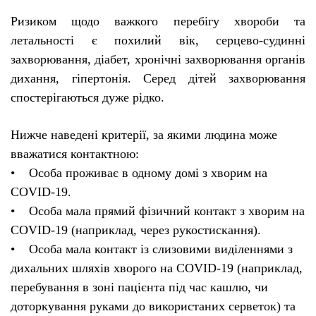
Ризиком щодо важкого перебігу хвороби та
летальності є похилий вік, серцево-судинні
захворювання, діабет, хронічні захворювання органів
дихання, гіпертонія. Серед дітей захворювання
спостерігаються дуже рідко.
Нижче наведені критерії, за якими людина може
вважатися контактною:
• Особа проживає в одному домі з хворим на
COVID-19.
• Особа мала прямий фізичний контакт з хворим на
COVID-19 (наприклад, через рукостискання).
• Особа мала контакт із слизовими виділеннями з
дихальних шляхів хворого на COVID-19 (наприклад,
перебування в зоні пацієнта під час кашлю, чи
доторкування руками до використаних серветок) та