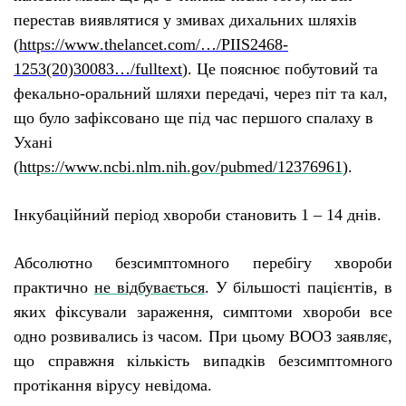
перестав виявлятися у змивах дихальних шляхів
(
https
://
www
.
thelancet
.
com
/…/
PIIS
2468-
1253(20)30083…/
fulltext
). Ц
е пояснює побутовий та
фекально-оральний шляхи передачі, через піт та кал,
що бул
о
зафіксован
о
ще під час першого спалаху в
Ухані
(
https://www.ncbi.nlm.nih.gov/pubmed/12376961
).
Інкубаційний період хвороби становить 1 – 14 днів.
Абсолютно безсимптомного
перебігу
хвороб
и
практично
не відбувається
. У більшості пацієнтів, в
яких фіксували зараження, симптоми хвороби все
одно розвивались із часом. При цьому ВООЗ заявляє,
що справжня кількість випадків безсимптомного
протікання вірусу невідома.