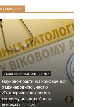
MY FAVORITES
З'ЇЗДИ, КОНГРЕСИ, СИМПОЗІУМИ
НОВИНИ НАМН УКР
Науково-практична конференція
з міжнародною участю
Інститут карді
«Ендокринна патологія у
Стражеска о
віковому аспекті». Анонс
сонячними к
Прес-служба
-
11.11.2021
Мозок
-
08.07.2019