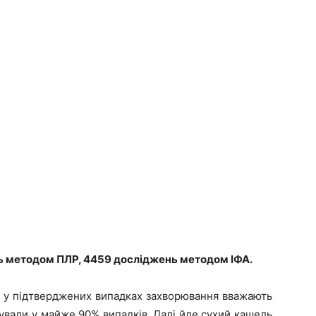
ь методом ПЛР, 4459 досліджень методом ІФА.
у підтверджених випадках захворювання вважають
ували у майже 90% випадків. Далі йде сухий кашель