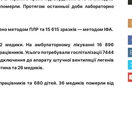
 померли. Протягом останньої доби лабораторно
жено методом ПЛР та 15 615 зразків — методом ІФА.
82 медики. На амбулаторному лікуванні 16 896
рацівників. Усього потребували госпіталізації 7444
Підключення до апарату штучної вентиляції легенів
тина та 26 медиків.
рацівників та 680 дітей. 36 медиків померли від