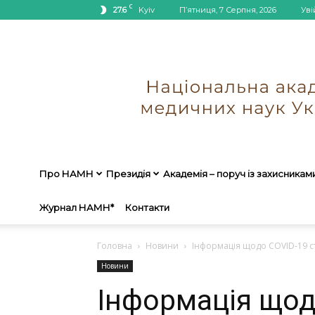
C
27.6
Kyiv
П’ятниця, 7 Серпня, 2026
Уві
Про НАМН
Президія
Академія – поруч із захисникам
Журнал НАМН*
Контакти
Головна
Новини
Інформація щодо COVID-19 ст
Новини
Інформація щод