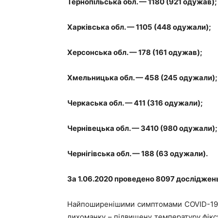
Тернопільська обл. — 1180 (921 одужав);
Харківська обл. — 1105 (448 одужали);
Херсонська обл. — 178 (161 одужав);
Хмельницька обл. — 458 (245 одужали);
Черкаська обл. — 411 (316 одужали);
Чернівецька обл. — 3410 (980 одужали);
Чернігівська обл. — 188 (63 одужали).
За 1.06.2020 проведено 8097 досліджен
Найпоширенішими симптомами COVID-19 
лихоманку – підвищену температуру фікс