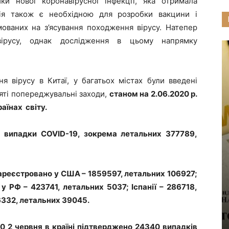
ки нової коронавірусної інфекції, яка отримала
ція також є необхідною для розробки вакцини і
мованих на з’ясування походження вірусу. Натепер
вірусу, однак дослідження в цьому напрямку
 вірусу в Китаї, у багатьох містах були введені
яті попереджувальні заходи,
станом на 2.06.2020 р.
аїнах світу.
5 випадки COVID-19, зокрема летальних 377789,
зареєстровано у США – 1859597, летальних 106927;
у РФ – 423741, летальних 5037; Іспанії – 286718,
76332, летальних 39045.
0 2 червня в країні підтверджено 24340 випадків