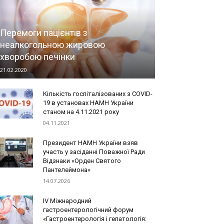
Перемоги пацієнтів з
неалкогольною жировою
хворобою печінки
21.02.2020
Кількість госпіталізованих з COVID-
19 в установах НАМН України
станом на 4.11.2021 року
04.11.2021
Президент НАМН України взяв
участь у засіданні Поважної Ради
Відзнаки «Орден Святого
Пантелеймона»
14.07.2026
IV Міжнародний
гастроентерологічний форум
«Гастроентерологія і гепатологія: