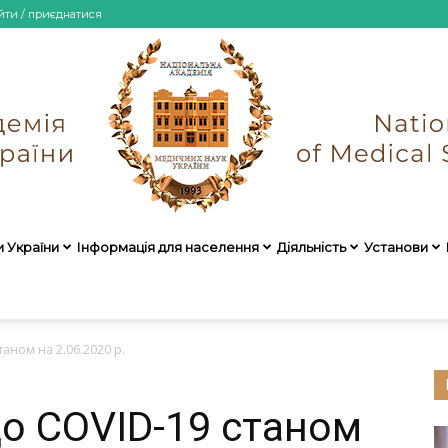
йти / приєднатися
и України
Інформація для населення
Діяльність
Установи
НАМН
аном на 2.06.2020 р.
о COVID-19 станом
України