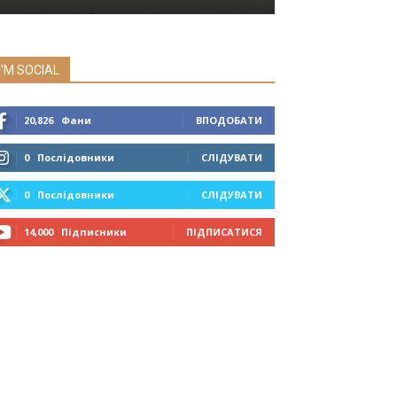
I'M SOCIAL
20,826
Фани
ВПОДОБАТИ
0
Послідовники
СЛІДУВАТИ
0
Послідовники
СЛІДУВАТИ
14,000
Підписники
ПІДПИСАТИСЯ