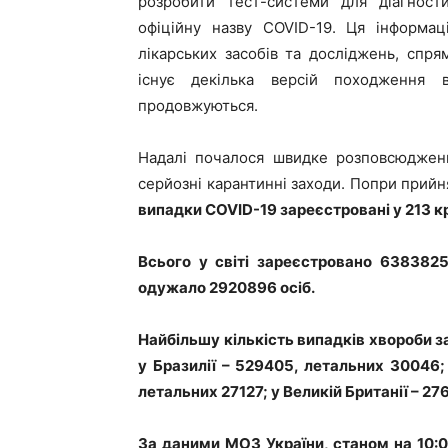
розробити тест-системи для діагности
офіційну назву COVID-19. Ця інформа
лікарських засобів та досліджень, спря
існує декілька версій походження 
продовжуються.
Надалі почалося швидке розповсюдження
серйозні карантинні заходи. Попри прийн
випадки COVID-19 зареєстровані у 213 кр
Всього у світі зареєстровано 638382
одужало 2920896 осіб.
Найбільшу кількість випадків хвороби 
у Бразилії – 529405, летальних 30046; 
летальних 27127; у Великій Британії – 2
За даними МОЗ України, станом на 10:0