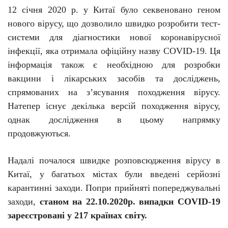
12 січня
2020 р. у
Китаї було секвеновано геном
нового вірусу, що дозволило швидко
розробити
тест-
системи
для діагностики нової коронавірусної
інфекції, яка отримала офіційну назву
COVID
-19
.
Ця
інформація також є необхідною для розробки
вакцини і лікарських засобів та досліджень,
спрямованих на з’ясування походження вірусу.
Натепер існує декілька версій походження вірусу,
однак дослідження в цьому напрямку
продовжуються.
Надалі почалося швидке розповсюдження вірусу в
Китаї, у багатьох містах були введені серйозні
карантинні заходи. Попри прийняті попереджувальні
заходи,
станом на 22.10.2020р. випадки
COVID
-19
зареєстровані у 217 країнах світу.