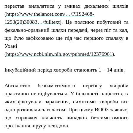
перестав виявлятися у змивах дихальних шляхів
(
https://www.thelancet.com/…/PIIS2468-
1253(20)30083…/fulltext
)
. Ц
е пояснює побутовий та
фекально-оральний шляхи передачі, через піт та кал,
що бул
о
зафіксован
о
ще під час першого спалаху в
Ухані
(
https://www.ncbi.nlm.nih.gov/pubmed/12376961
).
Інкубаційний період хвороби становить 1 – 14 днів.
Абсолютно безсимптомного
перебігу
хвороб
и
практично
не відбувається
. У більшості пацієнтів, в
яких фіксували зараження, симптоми хвороби все
одно розвивались із часом. При цьому ВООЗ заявляє,
що справжня кількість випадків безсимптомного
протікання вірусу невідома.