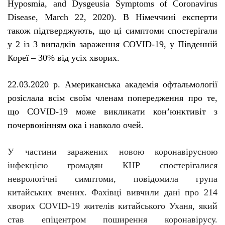
Hyposmia
,
and
Dysgeusia
Symptoms
of
Coronavirus
Disease
,
March
22, 2020).
В Німеччині експерти
також підтверджують, що ці симптоми спостерігали
у 2 із 3 випадків зараження
COVID
-19, у Південній
Кореї – 30% від усіх хворих.
22.03.2020 р. Американська академія офтальмології
розіслала всім своїм членам попередження про те,
що COVID-19 може викликати кон’юнктивіт з
почервонінням ока і
навколо очей
.
У частини заражених новою коронавірусною
інфекцією громадян КНР спостерігалися
неврологічні симптоми, повідомила група
китайських вчених. Фахівці вивчили дані про 214
хворих COVID-19 жителів китайського Уханя, який
став епіцентром поширення коронавірусу.