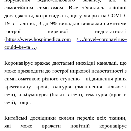
самостійним симптомом.
Вже з’явились клінічні
дослідження, котрі свідчать, що у хворих на
COVID
-
19 в Італії від 3 до 9% випадків виявляли симптоми
гострої ниркової недостатності
(
https
://
www
.
hospimedica
.
com
/…/
novel
–
coronavirus
–
could
–
be
–
ta
…
).
К
оронавірус вражає дистальні низхідні канальці, що
може призводити до гострої ниркової недостатності з
симптоматикою різного ступеню – підвищення рівня
креатинину крові, олігурія (зменшення кількості
сечі), альбумінурія (білки в сечі), гематурія (кров в
сечі), тощо.
Китайські дослідники склали перелік всіх тканин,
які може вражати новітній коронавірус