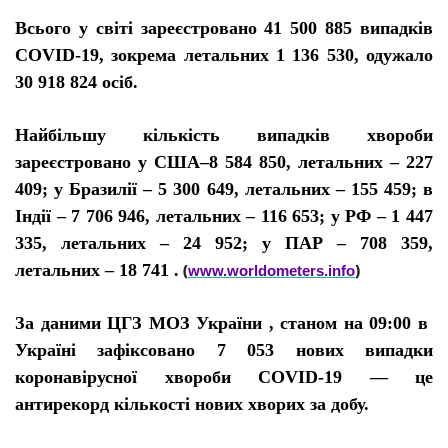
Всього у світі зареєстровано 41 500 885 випадків
C
O
VID-19, зокрема летальних 1 136 530, одужало
30 918 824 осіб.
Найбільшу кількість випадків хвороби
зареєстровано у США–8 584 850, летальних – 227
409; у Бразилії – 5 300 649, летальних – 155 459; в
Індії – 7 706 946, летальних – 116 653; у РФ – 1 447
335, летальних – 24 952;
у
ПАР – 708 359,
летальних – 18 741 .
(
)
www.worldometers.info
За даними ЦГЗ МОЗ України , станом на 09:00 в
Україні зафіксовано 7 053 нових випадки
коронавірусної хвороби COVID-19 — це
антирекорд кількості нових хворих за добу.