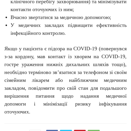
клінічного перебігу захворювання) та мінімізувати
контакти оточуючих із ним;
Вчасно звертатися за медичною допомогою;
У медичних
закладах
підвищити ефективність
інфекційного
контролю
.
Якщо у пацієнта є підозра на C
O
VID-19 (повернувся
з-за кордону, мав контакт із хворим на C
O
VID-19,
гостре ураження нижніх дихальних шляхів тощо),
необхідно терміново зв’язатися за телефоном зі своїм
сімейним лікарем або найближчим медичним
закладом, повідомити про свій стан для подальшого
вирішення питання щодо надання медичної
допомоги і мінімізації ризику інфікування
оточуючих.