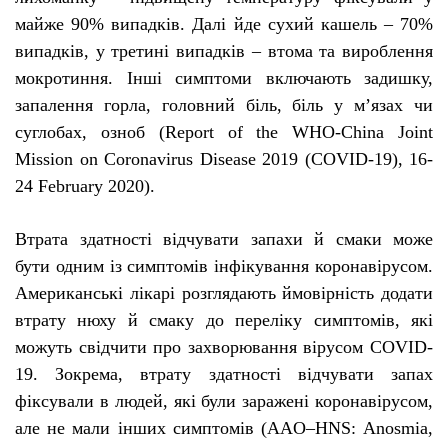
майже 90% випадків.
Далі йде сухий кашель – 70%
випадків, у третині випадків – втома та вироблення
мокротиння. Інші симптоми включають задишку,
запалення горла, головний біль, біль у м’язах чи
суглобах, озноб
(Report of the WHO-China Joint
Mission on Coronavirus Disease 2019 (COVID-19), 16-
24 February 2020).
Втрата здатності відчувати запахи й смаки може
бути одним із симптомів інфікування коронавірусом.
Американські лікарі
розглядають
ймовірність додати
втрату нюху й смаку до переліку симптомів, які
можуть свідчити про захворювання вірусом
COVID
-
19. Зокрема, втрату здатності відчувати запах
фіксували в людей, які були заражені коронавірусом,
але не мали інших симптомів (
AAO
–
HNS
:
Anosmia
,