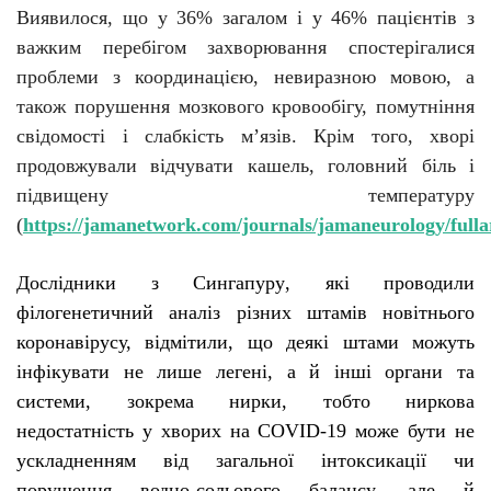
Виявилося, що у 36% загалом і у 46% пацієнтів з
важким перебігом захворювання спостерігалися
проблеми з координацією, невиразною мовою, а
також порушення мозкового кровообігу, помутніння
свідомості і слабкість м’язів. Крім того, хворі
продовжували відчувати кашель, головний біль і
підвищену температуру
(
https://jamanetwork.com/journals/jamaneurology/fulla
Д
ослідники з Сингапуру
,
які
проводили
філогенетичний аналіз різних штамів новітнього
коронавірусу, відмі
тили
, що деякі штами можуть
інфікувати не лише легені, а й інші органи та
системи, зокрема нирки
, тобто
ниркова
недостатність у хворих на COVID-19 може бути не
ускладненням від загальної інтоксикації чи
порушення водно-сольового балансу, але й