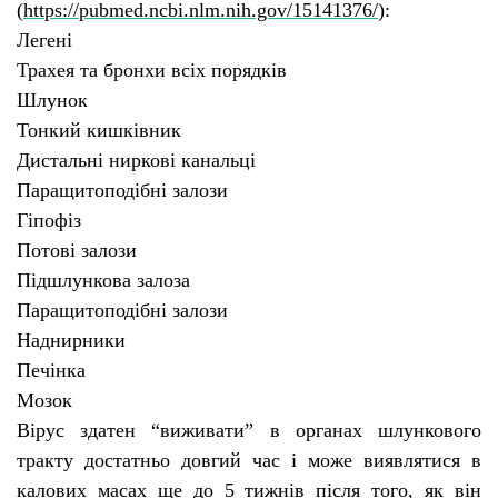
(
https://pubmed.ncbi.nlm.nih.gov/15141376/
):
Легені
Трахея та бронхи всіх порядків
Шлунок
Тонкий кишківник
Дистальні ниркові канальц
і
Паращитоподібні залози
Гіпофіз
Потові залози
Підшлункова залоза
Паращитоподібні залози
Наднирники
Печінка
Мозок
В
ірус здатен “виживати” в органах шлункового
тракту достатньо довгий час
і
може виявлятися в
калових масах ще до 5 тижнів після того, як він