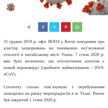
31 грудня 2019 р. офіс ВООЗ у Китаї повідомив про
кластер захворювань на пневмонію нез’ясованої
етіології в китайському місті Ухань. 7 січня 2020 р.
вже було визначено, що етіологічним агентом є
новий коронавірус (прийняте найменування –
2019-
nCoV
).
Спочатку с
палах
пов’язували
з
перебуванням
захворілих
на
ринку морепродуктів
в м.
Ухані. Ринок
був закритий 1 січня 2020 р
.