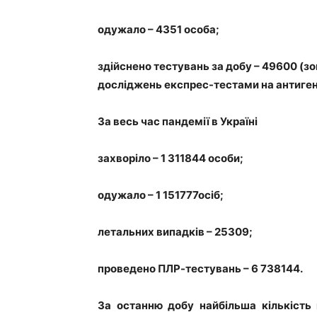
одужало – 4351 особа;
здійснено тестувань за добу – 49600 (з
досліджень експрес-тестами на антиген 
За весь час пандемії в Україні
захворіло – 1 311844 особи;
одужало – 1 151777осіб;
летальних випадків – 25309;
проведено ПЛР-тестувань – 6 738144.
За останню добу найбільша кількість 