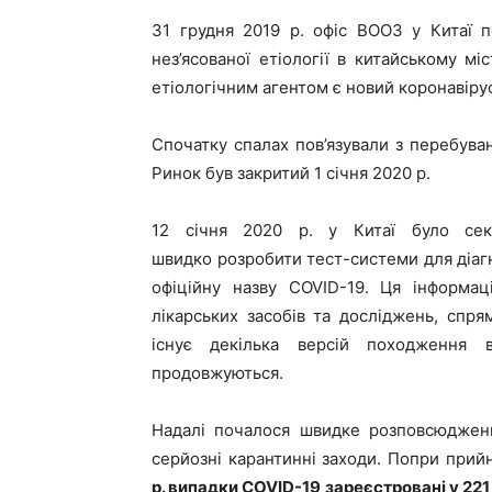
31 грудня 2019 р. офіс ВООЗ у Китаї 
нез’ясованої етіології в китайському мі
етіологічним агентом є новий коронавіру
Спочатку с
палах
пов’язували
з
перебува
Ринок був закритий 1 січня 2020 р
.
12 січня
2020 р. у
Китаї було се
швидко
розробити тест-системи
для діаг
офіційну назву
COVID
-19
.
Ця інформац
лікарських засобів та досліджень, спря
існує декілька версій походження 
продовжуються.
Надалі почалося швидке розповсюдження
серйозні карантинні заходи. Попри прий
р. випадки
COVID
-19
зареєстровані у 221 