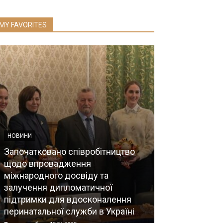
MY FAVORITES
НОВИНИ
Доповідь Віц
НОВИНИ
України, дире
Започатковано співробітництво
«Національни
щодо впровадження
«Інститут кард
міжнародного досвіду та
М.Д. Страже
залучення дипломатичної
Коваленка В.
підтримки для вдосконалення
пандемії COVI
перинатальної служби в Україні
судинних зах