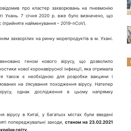
повідомив про кластер захворювань на пневмонію
сті Ухань. 7 січня 2020 р. вже було визначено, що
с (прийняте найменування – 2019-nCoV).
нням захворілих
на ринку морепродуктів
в м.
Ухані.
квеновано геном нового вірусу, що дозволило
ностики нової коронавірусної інфекції, яка отримала
ія також є необхідною для розробки вакцини і
мованих на з’ясування походження вірусу.
Натепер
вірусу, однак дослідження в цьому напрямку
 вірусу в Китаї, у багатьох містах були введені
няті попереджувальні заходи,
станом на 23.02.2021
країни світу.