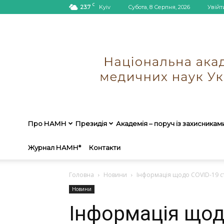
C
23.7
Kyiv
Субота, 8 Серпня, 2026
Увійт
Про НАМН
Президія
Академія – поруч із захисникам
Журнал НАМН*
Контакти
Головна
Новини
Інформація щодо COVID-19 ст
Новини
Інформація щод