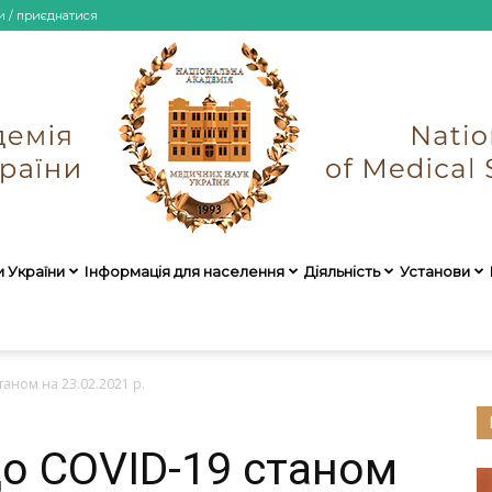
и / приєднатися
и України
Інформація для населення
Діяльність
Установи
НАМН
аном на 23.02.2021 р.
о COVID-19 станом
України