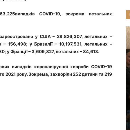
263,225випадків COVID-19, зокрема летальних
 зареєстровано у США – 28,826,307, летальних –
х – 156,498; у Бразилії – 10,197,531, летальних –
0; у Франції – 3,609,827, летальних – 84,613.
вих випадків коронавірусної хвороби COVID-19
го 2021 року. Зокрема, захворіли 252 дитини та 219