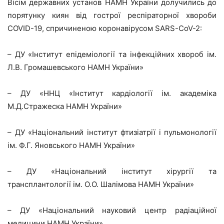
Вісім державних установ НАМН України долучились до
порятунку киян від гострої респіраторної хвороби
COVID-19, спричиненою коронавірусом SARS-CoV-2:
– ДУ «Інститут епідеміології та інфекційних хвороб ім.
Л.В. Громашевського НАМН України»
– ДУ «ННЦ «Інститут кардіології ім. академіка
М.Д.Стражеска НАМН України»
– ДУ «Національний інститут фтизіатрії і пульмонології
ім. Ф.Г. Яновського НАМН України»
– ДУ «Національний інститут хірургії та
трансплантології ім. О.О. Шалімова НАМН України»
– ДУ «Національний науковий центр радіаційної
медицини НАМН України»