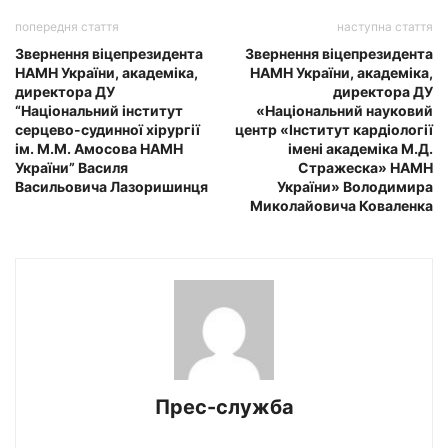
попередня стаття
наступна стаття
Звернення віцепрезидента
Звернення віцепрезидента
НАМН України, академіка,
НАМН України, академіка,
директора ДУ
директора ДУ
“Національний інститут
«Національний науковий
серцево-судинної хірургії
центр «Інститут кардіології
ім. М.М. Амосова НАМН
імені академіка М.Д.
України” Василя
Стражеска» НАМН
Васильовича Лазоришинця
України» Володимира
Миколайовича Коваленка
Прес-служба