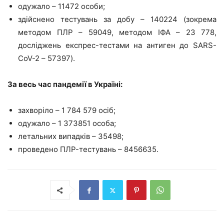
одужало – 11472 особи;
здійснено тестувань за добу – 140224 (зокрема
методом ПЛР – 59049, методом ІФА – 23 778,
досліджень експрес-тестами на антиген до SARS-
CoV-2 – 57397).
За весь час пандемії в Україні:
захворіло – 1 784 579 осіб;
одужало – 1 373851 особа;
летальних випадків – 35498;
проведено ПЛР-тестувань – 8456635.