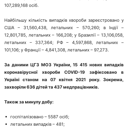
107,289,168 осіб.
Найбільшу кількість випадків хвороби зареєстровано у
США – 31,560,438, летальних – 570,260; в Індії –
12,801,785, летальних – 166,208; у Бразилії – 13,106,058,
летальних – 337,364; РФ – 4,597,868, летальних –
101,106; у Франції – 4,841,308, летальних – 97,273.
За даними ЦГЗ МОЗ України, 15 415 нових випадків
коронавірусної хвороби COVID-19 зафіксовано в
Україні станом на 07 квітня 2021 року. Зокрема,
захворіли 636 дітей та 437 медпрацівників.
Також за минулу добу:
госпіталізовано – 5587 осіб;
летальних випадків – 481;