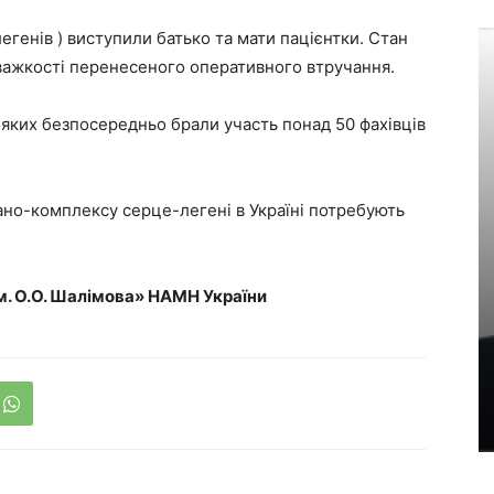
генів ) виступили батько та мати пацієнтки. Стан
а важкості перенесеного оперативного втручання.
 яких безпосередньо брали участь понад 50 фахівців
гано-комплексу серце-легені в Україні потребують
м. О.О. Шалімова» НАМН України