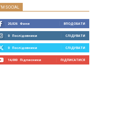
I'M SOCIAL
20,826
Фани
ВПОДОБАТИ
0
Послідовники
СЛІДУВАТИ
0
Послідовники
СЛІДУВАТИ
14,000
Підписники
ПІДПИСАТИСЯ