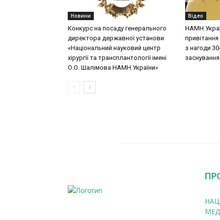
Новини
Відео
Конкурс на посаду генерального
НАМН Укра
директора державної установи
привітання 
«Національний науковий центр
з нагоди 30-
хірургії та трансплантології імені
заснування
О.О. Шалімова НАМН України»
ПР
НАЦ
МЕД