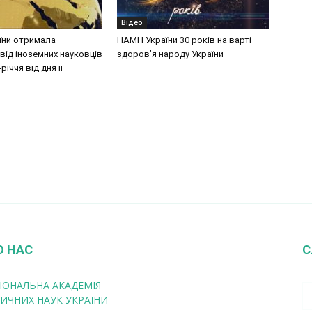
Відео
їни отримала
НАМН України 30 років на варті
від іноземних науковців
здоров’я народу України
річчя від дня її
О НАС
С
ІОНАЛЬНА АКАДЕМІЯ
ИЧНИХ НАУК УКРАЇНИ