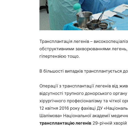
Трансплантація легенів – високоспеціалі
обструктивними захворюваннями легень,
гіпертензією тощо.
В більшості випадків трансплантується до
Операції з трансплантації легенів від жи
відсутності трупного донорського орган
хірургічного професіоналізму та чіткої о
12 квітня 2016 року фахівці ДУ «Національн
Шалімова» Національної академії медичн
трансплантацію легенів
29-річній хворій