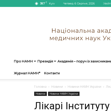
C
38.7
Kyiv
Четвер, 6 Серпня, 2026
Увійт
Про НАМН
Президія
Академія – поруч із захисникам
Журнал НАМН*
Контакти
Головна
Новини
Новини НАМН України
Лік
Новини
Новини НАМН України
Лікарі Інституту