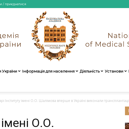
и / приєднатися
и України
Інформація для населення
Діяльність
Установи
НАМН
арі Інституту імені О.О. Шалімова вперше в Україні виконали трансплантаці
 імені О.О.
України