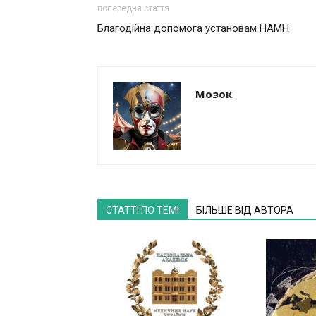
попередня стаття
Благодійна допомога установам НАМН
Мозок
СТАТТІ ПО ТЕМІ
БІЛЬШЕ ВІД АВТОРА