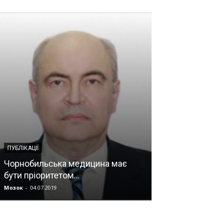
ПУБЛІКАЦІЇ
ІНФОРМАЦІЯ ДЛЯ
Чорнобильська медицина має
бути пріоритетом…
Як уберегтися
Мозок
-
04.07.2019
Прес-служба
-
05.0