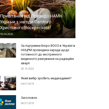
Привітання від Президії НАМН
України з нагоди Cвітлого
Христового Воскресіння!
18.04.2020
За підтримки Бюро ВООЗ в Україні в
ННЦРМ проведена нарада щодо
готовності до екстренного
медичного реагування на радіаційні
аварії
28.10.2022
Який вибір зробить медакадемія?
04.07.2019
Заголовок
08.07.2019