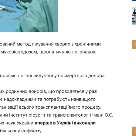
зований метод лікування хворих з хронічними
 муковісцедозом, ідеопатичною легеневою
норські легені вилучені у посмертного донора.
вих родинних донорів, що проводяться у разі
у є надскладними та потребують найвищого
рганізації всього трансплантаційного процесу.
ий інститут хірургії та трансплантології імені О.О.
их наук України
вперше в Україні виконали
 бульозну енфізему.