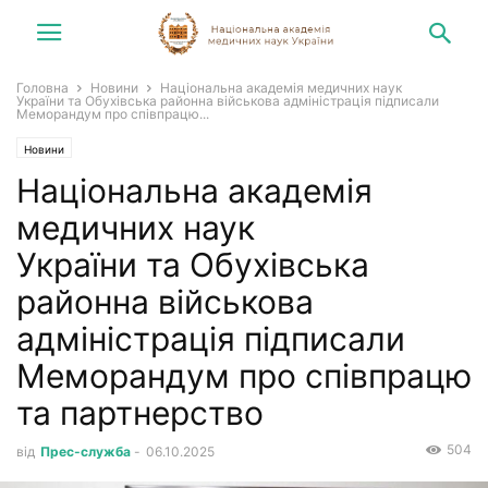
Головна
Новини
Національна академія медичних наук
України та Обухівська районна військова адміністрація підписали
Меморандум про співпрацю...
Новини
Національна академія
медичних наук
України та Обухівська
районна військова
адміністрація підписали
Меморандум про співпрацю
та партнерство
504
від
Прес-служба
-
06.10.2025