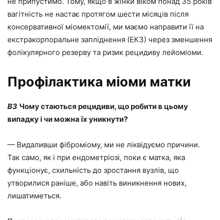
не припустимо. Тому, якщо в жінки віком понад 35 років
вагітність не настає протягом шести місяців після
консервативної міомектомії, ми маємо направити її на
екстракорпоральне запліднення (ЕКЗ) через зменшення
фолікулярного резерву та ризик рецидиву лейоміоми.
Профілактика міоми матки
ВЗ
Чому стаються рецидиви, що робити в цьому
випадку і чи можна їх уникнути?
— Видаливши фіброміому, ми не ліквідуємо причини.
Так само, як і при ендометріозі, поки є матка, яка
функціонує, схильність до зростання вузлів, що
утворилися раніше, або навіть виникнення нових,
лишатиметься.