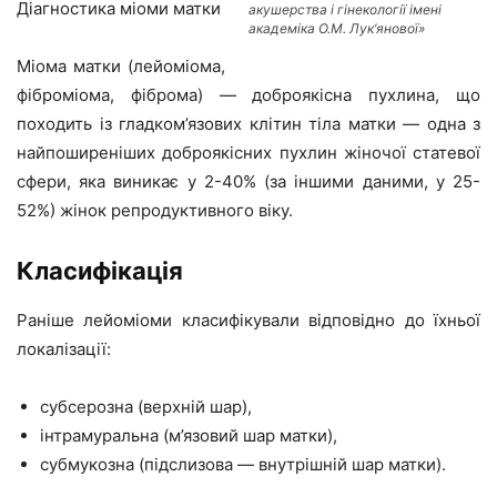
Діагностика міоми матки
акушерства і гінекології імені
академіка О.М. Лук’янової»
Міома матки (лейоміома,
фіброміома, фіброма) — доброякісна пухлина, що
походить із гладком’язових клітин тіла матки — одна з
найпоширеніших доброякісних пухлин жіночої статевої
сфери, яка виникає у 2-40% (за іншими даними, у 25-
52%) жінок репродуктивного віку.
Класифікація
Раніше лейоміоми класифікували відповідно до їхньої
локалізації:
субсерозна (верхній шар),
інтрамуральна (м’язовий шар матки),
субмукозна (підслизова — внутрішній шар матки).