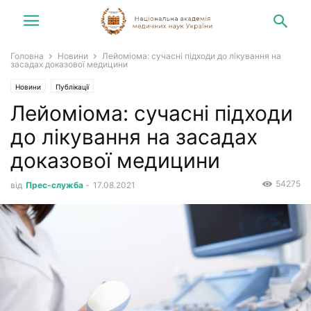
Головна
Новини
Лейоміома: сучасні підходи до лікування на
засадах доказової медицини
Новини
Публікації
Лейоміома: сучасні підходи
до лікування на засадах
доказової медицини
54275
від
Прес-служба
-
17.08.2021