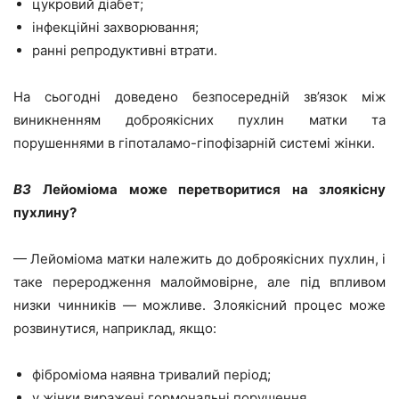
цукровий діабет;
інфекційні захворювання;
ранні репродуктивні втрати.
На сьогодні доведено безпосередній зв’язок між
виникненням доброякісних пухлин матки та
порушеннями в гіпоталамо-гіпофізарній системі жінки.
ВЗ
Лейоміома може перетворитися на злоякісну
пухлину?
— Лейоміома матки належить до доброякісних пухлин, і
таке переродження малоймовірне, але під впливом
низки чинників — можливе. Злоякісний процес може
розвинутися, наприклад, якщо:
фіброміома наявна тривалий період;
у жінки виражені гормональні порушення,