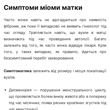
Симптоми міоми матки
Часто жінки навіть не здогадуються про наявність
фіброми, аж поки її випадково не виявить гінеколог під
час огляду. Трапляється навіть, що вузли в матці
визначають під час проведення автопсії. Багато
залежить від того, як часто жінка відвідує лікаря. Крім
того, у таких випадках, як правило, йдеться про
безсимптомний перебіг захворювання.
Симптоматика
залежить від розміру і місця локалізації
вузлів.
Дисменорея — порушення менструального циклу,
що проявляється болем внизу живота або в попереку
під час місячних; поява рясних кров’яних згустків під
час менструації.