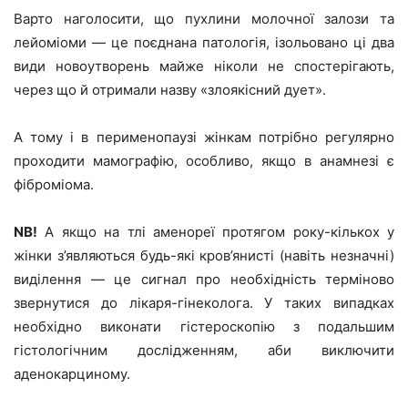
Варто наголосити, що пухлини молочної залози та
лейоміоми — це поєднана патологія, ізольовано ці два
види новоутворень майже ніколи не спостерігають,
через що й отримали назву «злоякісний дует».
А тому і в перименопаузі жінкам потрібно регулярно
проходити мамографію, особливо, якщо в анамнезі є
фіброміома.
NB!
А якщо на тлі аменореї протягом року-кількох у
жінки з’являються будь-які кров’янисті (навіть незначні)
виділення — це сигнал про необхідність терміново
звернутися до лікаря-гінеколога. У таких випадках
необхідно виконати гістероскопію з подальшим
гістологічним дослідженням, аби виключити
аденокарциному.