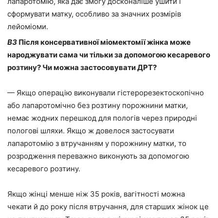
лапаротомію, яка дає змогу досконаліше ушити і
сформувати матку, особливо за значних розмірів
лейоміоми.
ВЗ
Після консервативної міомектомії жінка може
народжувати сама чи тільки за допомогою кесаревого
розтину? Чи можна застосовувати ДРТ?
— Якщо операцію виконували гістерорезектоскопічно
або лапаротомічно без розтину порожнини матки,
немає жодних перешкод для пологів через природні
пологові шляхи. Якщо ж довелося застосувати
лапаротомію з втручанням у порожнину матки, то
розродження переважно виконують за допомогою
кесаревого розтину.
Якщо жінці менше ніж 35 років, вагітності можна
чекати й до року після втручання, для старших жінок це