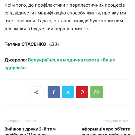
Крім того, до профілактики гіперпластичних процесів
слід віднести і модифікацію способу життя, про яку ми
вже говорили. Гадаю, останнє завжди буде корисним
для жінки в будь-який період її життя.
Тетяна СТАСЕНКО
,
«ВЗ»
Джерело:
Всеукраїнська медична газета «Ваше
здоров’я»
попередня стаття
наступна стаття
Вийшов з друку 2-й том
Інформація про об’єкти
посібника “Медична
державного майна, що