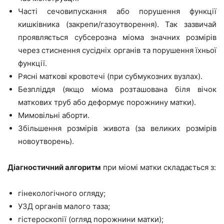
Часті сечовипускання або порушення функції
кишківника (закрепи/газоутворення). Так зазвичай
проявляється субсерозна міома значних розмірів
через стиснення сусідніх органів та порушення їхньої
функції.
Рясні маткові кровотечі (при субмукозних вузлах).
Безпліддя (якщо міома розташована біля вічок
маткових труб або деформує порожнину матки).
Мимовільні аборти.
Збільшення розмірів живота (за великих розмірів
новоутворень).
Діагностичний алгоритм
при міомі матки складається з:
гінекологічного огляду;
УЗД органів малого таза;
гістероскопії (огляд порожнини матки);