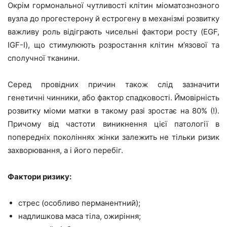
Окрім гормональної чутливості клітин міоматознозного
вузла до прогестерону й естрогену в механізмі розвитку
важливу роль відіграють чисельні фактори росту (EGF,
IGF-I), що стимулюють розростання клітин м’язової та
сполучної тканини.
Серед провідних причин також слід зазначити
генетичні чинники, або фактор спадковості. Ймовірність
розвитку міоми матки в такому разі зростає на 80% (!).
Причому від частоти виникнення цієї патології в
попередніх поколіннях жінки залежить не тільки ризик
захворювання, а і його перебіг.
Фактори ризику:
стрес (особливо перманентний);
надлишкова маса тіла, ожиріння;