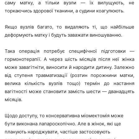
саму матку, а тільки вузли — їх вилущують, не
торкаючись здорової тканини, а судини коагулюють.
Якщо вузлів багато, то видаляють ті, що найбільше
деформують матку і будуть заважати виношуванню.
Така операція потребує специфічної підготовки —
гормонотерапії. А через шість місяців після неї жінка
може завагітніти, виносити й народити дитину. Залежно
від ступеня травматизації (розтин порожнини матки,
велика кількість вузлів тощо) термін до настання
вагітності може становити замість шести — дванадцять
місяців.
Щодо доступу, то консервативна міомектомія може
бути виконана лапароскопічно. Але в жінок, які ще
планують народжувати, частіше застосовують