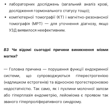
лабораторних досліджень (загальний аналіз крові,
дослідження гормонального статусу тощо);
комп’ютерної томографії (КТ) і магнітно-резонансної
томографія (МРТ) — для уточнення діагнозу, якщо
УЗД виявилося неефективним.
ВЗ
Чи відомі сьогодні причини виникнення міоми
матки?
— Головна причина — порушення функції ендокринної
системи, що супроводжуються гіперестрогенією
(надлишком естрогенів) та відносною прогестероновою
недостатністю. Так само, як і пухлини молочної залози
або гіперплазія ендометрію, лейоміома є проявом так
званого гіперпроліферативного синдрому.