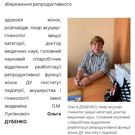
збереження репродуктивного
здоров’я жінок,
розповідає лікар акушер-
гінеколог вищої
категорії, доктор
медичних наук, головний
науковий співробітник
відділення реабілітації
репродуктивної функції
жінок ДУ «Інститут
педіатрії, акушерства і
гінекології імені
академіка О.М.
Ольга ДУБЕНКО, лікар акушер-
гінеколог вищої категорії, доктор
Лук’янової»
Ольга
медичних наук, головний науковий
ДУБЕНКО
.
співробітник відділення
реабілітації репродуктивної функції
жінок ДУ «Інститут педіатрії,