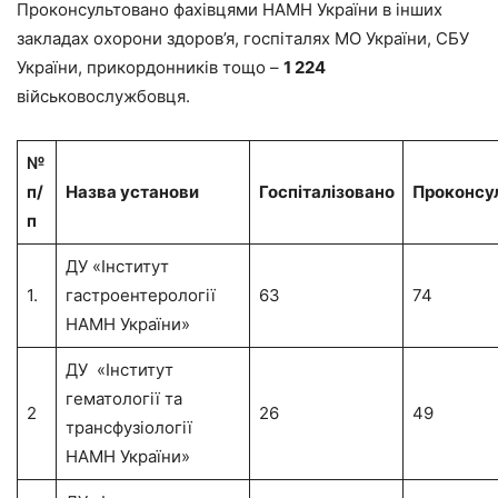
Проконсультовано фахівцями НАМН України в інших
закладах охорони здоров’я, госпіталях МО України, СБУ
України, прикордонників тощо –
1 224
військовослужбовця.
№
п/
Назва установи
Госпіталізовано
Проконсу
п
ДУ «Інститут
1.
гастроентерології
63
74
НАМН України»
ДУ «Інститут
гематології та
2
26
49
трансфузіології
НАМН України»