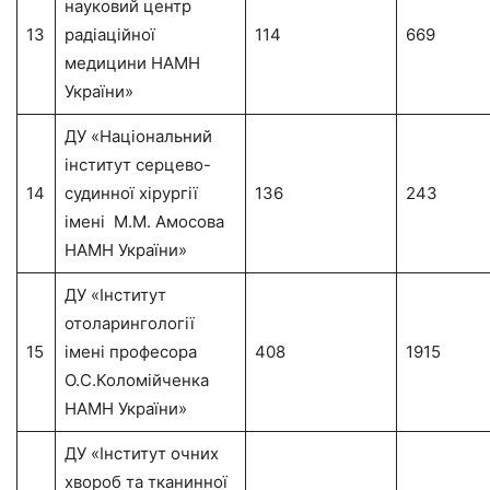
науковий центр
13
радіаційної
114
669
медицини НАМН
України»
ДУ «Національний
інститут серцево-
14
судинної хірургії
136
243
імені М.М. Амосова
НАМН України»
ДУ «Інститут
отоларингології
15
імені професора
408
1915
О.С.Коломійченка
НАМН України»
ДУ «Інститут очних
хвороб та тканинної