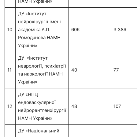
НАМН України»
ДУ «Інститут
нейрохірургії імені
10
академіка А.П.
606
3 389
Ромоданова НАМН
України»
ДУ «Інститут
неврології, психіатрії
11
40
77
та наркології НАМН
України»
ДУ «НПЦ
ендоваскулярної
12
48
107
нейрорентгенхірургії
НАМН України»
ДУ «Національний