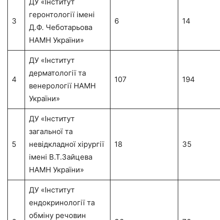
ДУ «Інститут
геронтології імені
3
6
14
Д.Ф. Чеботарьова
НАМН України»
ДУ «Інститут
дерматології та
4
107
194
венерології НАМН
України»
ДУ «Інститут
загальної та
5
невідкладної хірургії
18
35
імені В.Т.Зайцева
НАМН України»
ДУ «Інститут
ендокринології та
обміну речовин