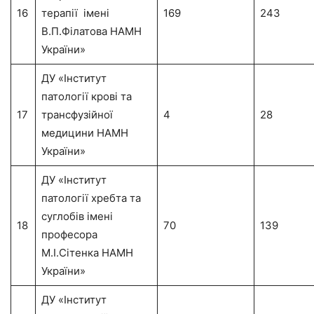
16
терапії імені
169
243
В.П.Філатова НАМН
України»
ДУ «Інститут
патології крові та
17
трансфузійної
4
28
медицини НАМН
України»
ДУ «Інститут
патології хребта та
суглобів імені
18
70
139
професора
М.І.Сітенка НАМН
України»
ДУ «Інститут