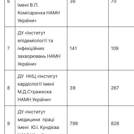
6
36
70
імені В.П.
Комісаренка НАМН
України»
ДУ «Інститут
епідеміології та
7
інфекційних
141
109
захворювань НАМН
України»
ДУ ННЦ «Інститут
кардіології імені
8
39
267
М.Д.Стражеска
НАМН України»
ДУ «Інститут
медицини праці
9
799
828
імені Ю.І. Кундієва