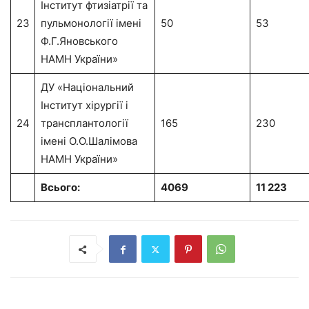
Інститут фтизіатрії та
23
пульмонології імені
50
53
Ф.Г.Яновського
НАМН України»
ДУ «Національний
Інститут хірургії і
24
трансплантології
165
230
імені О.О.Шалімова
НАМН України»
Всього:
4069
11 223