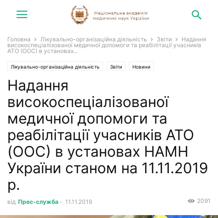
Головна
Лікувально-організаційна діяльність
Звіти
Надання
високоспеціалізованої медичної допомоги та реабілітації учасників
АТО (ООС) в установах...
Лікувально-організаційна діяльність
Звіти
Новини
Надання
Новини НАМН України
високоспеціалізованої
медичної допомоги та
реабілітації учасників АТО
(ООС) в установах НАМН
України станом на 11.11.2019
р.
2091
від
Прес-служба
-
11.11.2019