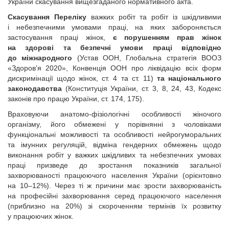
України скасування вищезгаданого нормативного акта.
Скасування Переліку
важких робіт та робіт із шкідливими
і небезпечними умовами праці, на яких забороняється
застосування праці жінок,
є
порушенням прав жінок
на здорові та безпечні умови праці відповідно
до міжнародного
(Устав ООН, Глобальна стратегія ВООЗ
«Здоров’я 2020», Конвенція ООН про ліквідацію всіх форм
дискримінації щодо жінок, ст. 4 та ст. 11)
та національного
законодавства
(Конституція України, ст. 3, 8, 24, 43, Кодекс
законів про працю Украї
ни, ст. 174, 175).
Враховуючи анатомо-фізіологічні особливості жіночого
організму, його обмежені у порівнянні з чоловіками
функціональні можливості та особливості нейрогуморальних
та імунних регуляцій, відміна гендерних обмежень щодо
виконання робіт у важких шкідливих та небезпечних умовах
праці призведе до зростання показників загальної
захворюваності працюючого населення України (орієнтовно
на 10–12%). Через ті ж причини має зрости захворюваність
на професійні захворювання серед працюючого населення
(приблизно на 20%) зі скороченням термінів їх розвитку
у працюючих жінок.