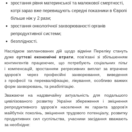
зростання рівня материнської та малюкової смертності,
котрі зараз вже перевищують середні показники в Європі
більше ніж у 2 рази;
зростання онкологічної захворюваності органів
репродуктивної системи;
безплідності.
Наслідком запланованих дій щодо відміни Переліку стануть
дуже
суттєві економічні втрати
, пов’язані зі збільшенням
контингентів працюючих, що потребують соціальних пільг
і компенсацій, зростанням регресивних виплат за втрачене
здоров’я через професійні захворювання, виведення
з професії та перекваліфікацію, лікування, особливо важких
форм захворювань, та реабілітацію.
Зважаючи на надзвичайну актуальність для подальшого
цивілізованого розвитку України збереження і зміцнення
репродуктивного здоров’я населення як гаранта здоров’я
майбутніх поколінь, зміцнення трудового потенціалу, розвитку
продуктивних сил суспільства, учасники засідання вважають
за необхідне: