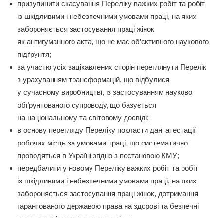
призупинити скасування Переліку важких робіт та робіт
із шкідливими і небезпечними умовами праці, на яких
забороняється застосування праці жінок
як антигуманного акта, що не має об’єктивного наукового
підґрунтя;
за участю усіх зацікавлених сторін переглянути Перелік
з урахуванням трансформацій, що відбулися
у сучасному виробництві, із застосуванням науково
обґрунтованого супроводу, що базується
на національному та світовому досвіді;
в основу перегляду Переліку покласти дані атестації
робочих місць за умовами праці, що систематично
проводяться в Україні згідно з постановою КМУ;
передбачити у новому Переліку важких робіт та робіт
із шкідливими і небезпечними умовами праці, на яких
забороняється застосування праці жінок, дотримання
гарантованого державою права на здорові та безпечні