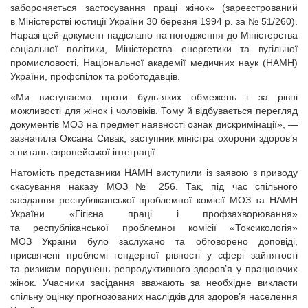
забороняється застосування праці жінок» (зареєстрований
в Міністерстві юстиції України 30 березня 1994 р. за № 51/260).
Наразі цей документ надіслано на погодження до Міністерства
соціальної політики, Міністерства енергетики та вугільної
промисловості, Національної академії медичних наук (НАМН)
України, профспілок та роботодавців.
«Ми виступаємо проти будь-яких обмежень і за рівні
можливості для жінок і чоловіків. Тому й відбувається перегляд
документів МОЗ на предмет наявності ознак дискримінації», —
зазначила Оксана Сивак, заступник міністра охорони здоров’я
з питань європейської інтеграції.
Натомість представники НАМН виступили із заявою з приводу
скасування наказу МОЗ № 256. Так, під час спільного
засідання республіканської проблемної комісії МОЗ та НАМН
України «Гігієна праці і профзахворювання»
та республіканської проблемної комісії «Токсикологія»
МОЗ України було заслухано та обговорено доповіді,
присвячені проблемі гендерної рівності у сфері зайнятості
та ризикам порушень репродуктивного здоров’я у працюючих
жінок. Учасники засідання вважають за необхідне викласти
спільну оцінку прогнозованих наслідків для здоров’я населення