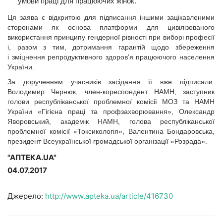
умови праці для працюючих жінок.
Ця заява є відкритою для підписання іншими зацікавленими
сторонами як основа платформи для цивілізованого
використання принципу гендерної рівності при виборі професії
і, разом з тим, дотримання гарантій щодо збереження
і зміцнення репродуктивного здоров’я працюючого населення
України.
За дорученням учасників засідання її вже підписали:
Володимир Чернюк, член-кореспондент НАМН, заступник
голови республіканської проблемної комісії МОЗ та НАМН
України «Гігієна праці та профзахворювання», Олександр
Яворовський, академік НАМН, голова республіканської
проблемної комісії «Токсикологія», Валентина Бондаровська,
президент Всеукраїнської громадської організації «Розрада».
"АПТЕКА.UA"
04.07.2017
Джерело:
http://www.apteka.ua/article/416730