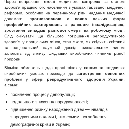
Через погіршення якості медичного контролю за станом
здоров’я працюючого населення в умовах так званої медичної
реформи, особливо на первинному рівні надання медичної
допомоги,
прогнозованою є поява важких форм
професійних захворювань з ранньою інвалідиза­цією;
зростання випадків раптової смерті на робочому місці.
Слід очікувати ще більшого погіршення репродуктивного
здоров’я у працюючих жінок, стан якого, як свідчить світовий
та національний науковий досвід, визначальним чином
залежить від впливу шкідливих виробничих чинників різної
природи.
Відміна обмежень щодо праці жінок у важких та шкідливих
виробничих умовах призведе до
загострення основних
проблем у сфері репродуктивного здоров’я України
,
а саме:
посилення процесу депопуляції;
подальшого зниження народжуваності;
підвищення ризику народження дітей — інвалідів
з вродженими вадами і, тим самим, поглиблення
демографічної кризи в Україні;