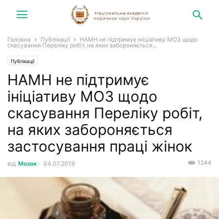
Головна
Публікації
НАМН не підтримує ініціативу МОЗ щодо
скасування Переліку робіт, на яких забороняється...
Публікації
НАМН не підтримує
ініціативу МОЗ щодо
скасування Переліку робіт,
на яких забороняється
застосування праці жінок
1244
від
Мозок
-
04.07.2019