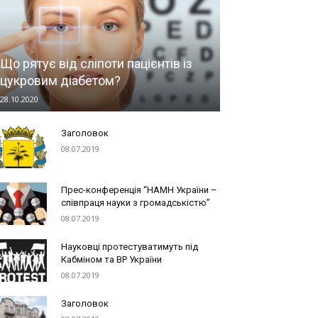
Що рятує від сліпоти пацієнтів із
цукровим діабетом?
28.10.2020
Заголовок
08.07.2019
Прес-конференція “НАМН України –
співпраця науки з громадськістю”
08.07.2019
Науковці протестуватимуть під
Кабміном та ВР України
08.07.2019
Заголовок