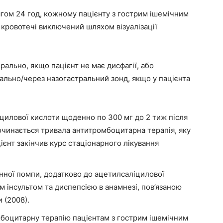
гом 24 год, кожному пацієнту з гострим ішемічним
 кровотечі виключений шляхом візуалізації
ально, якщо пацієнт не має дисфагії, або
ально/через назогастральний зонд, якщо у пацієнта
илової кислоти щоденно по 300 мг до 2 тиж після
починається тривала антитромбоцитарна терапія, яку
ієнт закінчив курс стаціонарного лікування
нної помпи, додатково до ацетилсаліцилової
м інсультом та диспепсією в анамнезі, пов’язаною
 (2008).
боцитарну терапію пацієнтам з гострим ішемічним