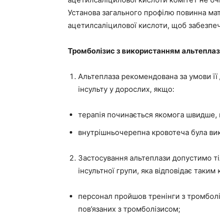
Установа загального профілю повинна мат
ацетилсаліцилової кислоти, щоб забезпе
Тромболізис з використанням альтеплази
Альтеплаза рекомендована за умови її 
інсульту у дорослих, якщо:
терапія починається якомога швидше, п
внутрішньочерепна кровотеча була вик
Застосування альтеплази допустимо ті
інсультної групи, яка відповідає таким 
персонал пройшов тренінги з тромболі
пов’язаних з тромболізисом;