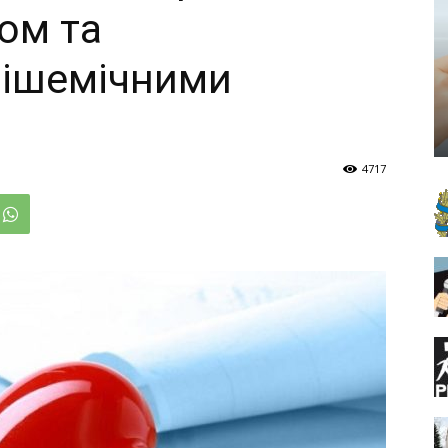
ом та
 ішемічними
4717