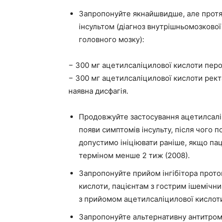
Запропонуйте якнайшвидше, але протя
інсультом (діагноз внутрішньомозкової
головного мозку):
− 300 мг ацетилсаліцилової кислоти перор
− 300 мг ацетилсаліцилової кислоти рект
наявна дисфагія.
Продовжуйте застосування ацетилсаліц
появи симптомів інсульту, після чого 
допустимо ініціювати раніше, якщо пац
терміном менше 2 тиж (2008).
Запропонуйте прийом інгібітора прото
кислоти, пацієнтам з гострим ішемічни
з прийомом ацетилсаліцилової кислоти
Запропонуйте альтернативну антитром