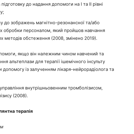
дготовку до надання допомоги на I та II рівні
у;
у до зображень магнітно-резонансної та/або
 їх обробки персоналом, який пройшов навчання
их методів обстеження (2008, змінено 2019).
опомоги, якщо він належним чином навчений та
ння альтеплази для терапії ішемічного інсульту
 допомогу із залученням лікаря-­нейрорадіолога та
 управління внутрішньовенним тромболізисом,
зису (2008).
лянтна терапія
ом