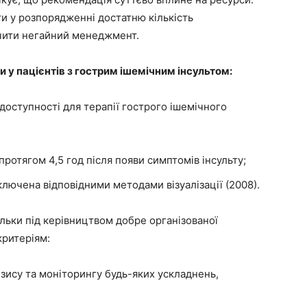
и у розпорядженні достатню кількість
чити негайний менеджмент.
 у пацієнтів з гострим ішемічним інсультом:
доступності для терапії гострого ішемічного
ротягом 4,5 год після появи симптомів інсульту;
лючена відповідними методами візуалізації (2008).
льки під керівництвом добре організованої
критеріям:
зису та моніторингу будь-яких ускладнень,