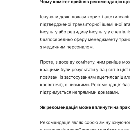
Чому комітет прийняв рекомендацію що
Існували деякі докази користі ацетилсал
підтвердженої транзиторної ішемічної ата
інсульту або рецидиву інсульту у спеціал
безпосередньо сферу менеджменту транзи
з медичним персоналом.
Проте, з досвіду комітету, чим раніше м
кращими були результати у пацієнтів цієї г
пов’язані із застосуванням ацетилсаліцил
кровотечі), є низькими. Рекомендація баз
підтримується непрямими доказами.
Як рекомендація може вплинути на пра
Рекомендація являє собою зміну існуючої
ацетилсаліцилової кислоти комітет не оч