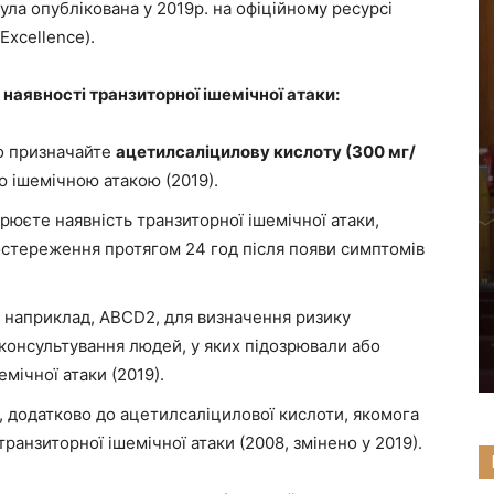
ла опублікована у 2019р. на офіційному ресурсі
 Excellence).
наявності транзиторної ішемічної атаки:
но призначайте
ацетилсаліцилову кислоту (300 мг/
 ішемічною атакою (2019).
рюєте наявність транзиторної ішемічної атаки,
остереження протягом 24 год після появи симптомів
, наприклад, ABCD2, для визначення ризику
 консультування людей, у яких підозрювали або
мічної атаки (2019).
, додатково до ацетилсаліцилової кислоти, якомога
ранзиторної ішемічної атаки (2008, змінено у 2019).