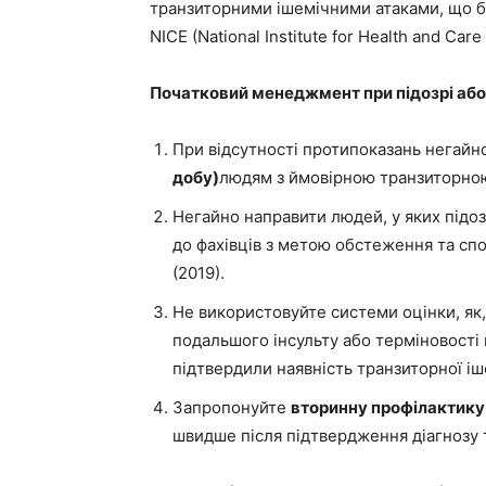
транзиторними ішемічними атаками, що бу
NICE (National Institute for Health and Care
Початковий менеджмент при підозрі або 
При відсутності протипоказань негай
добу)
людям з ймовірною транзиторною
Негайно направити людей, у яких підоз
до фахівців з метою обстеження та сп
(2019).
Не використовуйте системи оцінки, як
подальшого інсульту або терміновості
підтвердили наявність транзиторної іше
Запропонуйте
вторинну профілактику
швидше після підтвердження діагнозу т