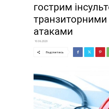
гострим інсульт
транзиторними
атаками
10.06.2020
Поділитись