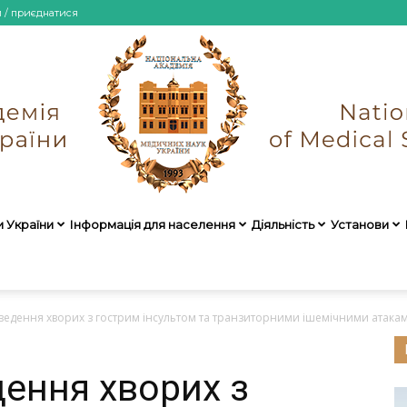
и / приєднатися
и України
Інформація для населення
Діяльність
Установи
НАМН
 ведення хворих з гострим інсультом та транзиторними ішемічними атака
дення хворих з
України