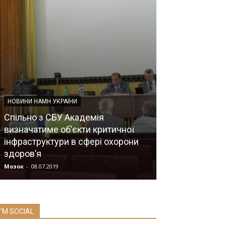
НОВИНИ НАМН УКРАЇНИ
Спільно з СБУ Академія
НОВИНИ
визначатиме об’єкти критичної
інфраструктури в сфері охорони
Благодійний 
здоров’я
музики
Мозок
-
08.07.2019
Прес-служба
-
13.0
I'M SOCIAL