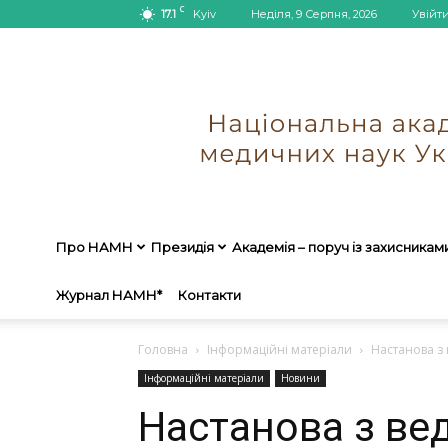
C
17.1
Kyiv
Неділя, 9 Серпня, 2026
Увійт
Про НАМН
Президія
Академія – поруч із захисникам
Журнал НАМН*
Контакти
Головна
Інформаційні матеріали
Настанова з
Інформаційні матеріали
Новини
Настанова з ве