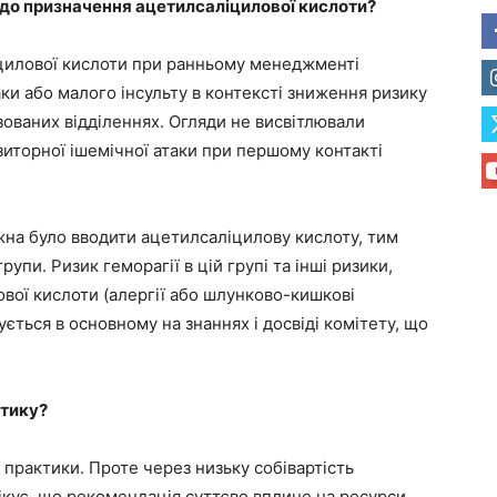
до призначення ацетилсаліцилової кислоти?
іцилової кислоти при ранньому менеджменті
ки або малого інсульту в контексті зниження ризику
ізованих відділеннях. Огляди не висвітлювали
торної ішемічної атаки при першому контакті
ожна було вводити ацетилсаліцилову кислоту, тим
рупи. Ризик геморагії в цій групі та інші ризики,
ової кислоти (алергії або шлунково-кишкові
ується в основному на знаннях і досвіді комітету, що
ктику?
 практики. Проте через низьку собівартість
ікує, що рекомендація суттєво вплине на ресурси.