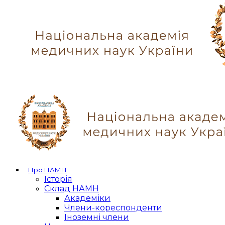
Про НАМН
Історія
Склад НАМН
Академіки
Члени-кореспонденти
Іноземні члени