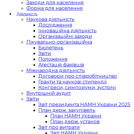
Заходи для населення
Форма для населення
Діяльність
Наукова діяльність
Дослідження
Інноваційна діяльність
Організаційні заходи
Лікувально-організаційна
Бюлетень
Звіти
Положення
Атестація фахівців
Міжнародна діяльність
Договори про співробітництво
Гранти та наукові стипендії
Конгреси, симпозіуми, зустрічі
Внутрішній аудит
Звіти
Звіт президента НАМН України 2025
План держ. закупівель
План НАМН України
План держ. установ
Звіт про витрати
Звіт НАМН України