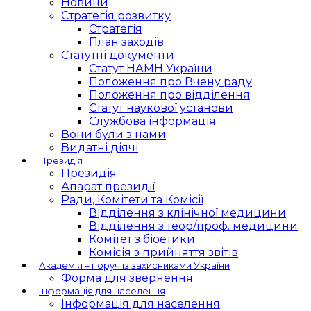
Новини
Стратегія розвитку
Стратегія
План заходів
Статутні документи
Статут НАМН України
Положення про Вчену раду
Положення про відділення
Статут наукової установи
Службова інформація
Вони були з нами
Видатні діячі
Президія
Президія
Апарат президії
Ради, Комітети та Комісії
Відділення з клінічної медицини
Відділення з теор/проф. медицини
Комітет з біоетики
Комісія з прийняття звітів
Академія – поруч із захисниками України
Форма для звернення
Інформація для населення
Інформація для населення