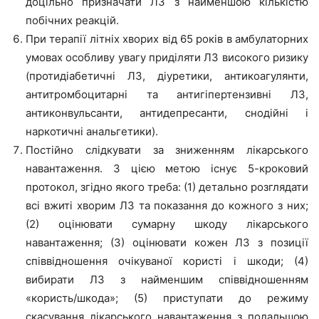
доцільно призначати ЛЗ з найменшою кількістю
побічних реакцій.
При терапії літніх хворих від 65 років в амбулаторних
умовах особливу увагу приділяти ЛЗ високого ризику
(протидіабетичні ЛЗ, діуретики, антикоагулянти,
антитромбоцитарні та антигіпертензивні ЛЗ,
антиконвульсанти, антидепресанти, снодійні і
наркотичні анальгетики).
Постійно слідкувати за зниженням лікарського
навантаження. З цією метою існує 5-кроковий
протокол, згідно якого треба: (1) детально розглядати
всі вжиті хворим ЛЗ та показання до кожного з них;
(2) оцінювати сумарну шкоду лікарського
навантаження; (3) оцінювати кожен ЛЗ з позиції
співвідношення очікуваної користі і шкоди; (4)
вибирати ЛЗ з найменшим співвідношенням
«користь/шкода»; (5) приступати до режиму
скасування лікарського навантаження з подальшою