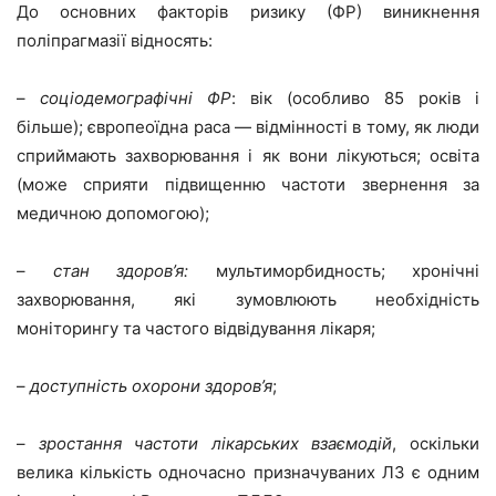
До основних факторів ризику (ФР) виникнення
поліпрагмазії відносять:
–
соціодемографічні ФР
: вік (особливо 85 років і
більше); європеоїдна раса — відмінності в тому, як люди
сприймають захворювання і як вони лікуються; освіта
(може сприяти підвищенню частоти звернення за
медичною допомогою);
–
стан здоров’я:
мультиморбидность; хронічні
захворювання, які зумовлюють необхідність
моніторингу та частого відвідування лікаря;
–
доступність охорони здоров’я
;
–
зростання частоти лікарських взаємодій
, оскільки
велика кількість одночасно призначуваних ЛЗ є одним