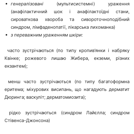
генералізовані
(мультисистемні) ураження
(анафілактичний шок і анафілактоїдні стани,
сироваткова хвороба та сивороточноподібний
синдром, лімфаденопатії, лікарська лихоманка)
з переважним ураженням шкіри:
часто зустрічаються (по типу кропив’янки і набряку
Квінке; рожевого лишаю Жибера, екземи, різних
екзантем);
менш часто зустрічаються (по типу багатоформна
еритема; міхурових висипань, що нагадують дерматит
Дюринга; васкуліт; дерматомиозита);
рідко зустрічаються (синдром Лайєлла; синдром
Стівенса-Джонсона)