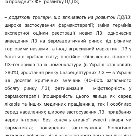
із провіднитх ФР розвитку ПДЛЗ;
– додаткові тригери, що впливають на розвиток ПДЛЗ
:
широке застосування фармакотерапії; зміна термінів
експертної оцінки реєстрації нових ЛЗ; одночасне
виведення ЛЗ на фармацевтичний ринок під різними
торговими назвами та іноді агресивний маркетинг ЛЗ у
багатьох країнах світу; постійне збільшення кількості
ЛЗ-генериків та їх номенклатури (в Україні становлять
>80%); зростання ринку безрецептурних ЛЗ — в Україні
це досягає критичних значень (40–60% загального
обсягу ринку ЛЗ); фетишизація і міфотворчість у
фармакотерапії (поширеність цього явища як серед
лікарів та інших медичних працівників, так і особливо
серед населення); широке застосування ЛЗ, придбаних
через інтернет без консультативної участі лікаря чи
фармацевта; поширення застосування біологічно
активних добавок; різні за характером помилки лікарів і