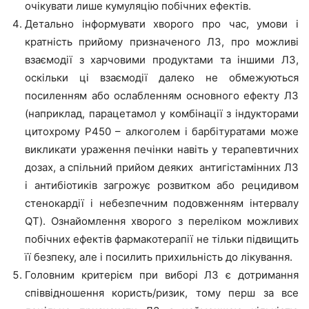
очікувати лише кумуляцію побічних ефектів.
Детально інформувати хворого про час, умови і
кратність прийому призначеного ЛЗ, про можливі
взаємодії з харчовими продуктами та іншими ЛЗ,
оскільки ці взаємодії далеко не обмежуються
посиленням або ослабленням основного ефекту ЛЗ
(наприклад, парацетамол у комбінації з індукторами
цитохрому Р450 – алкоголем і барбітуратами може
викликати ураження печінки навіть у терапевтичних
дозах, а спільний прийом деяких антигістамінних ЛЗ
і антибіотиків загрожує розвитком або рецидивом
стенокардії і небезпечним подовженням інтервалу
QT). Ознайомлення хворого з переліком можливих
побічних ефектів фармакотерапії не тільки підвищить
її безпеку, але і посилить прихильність до лікування.
Головним критерієм при виборі ЛЗ є дотримання
співвідношення користь/ризик, тому перш за все