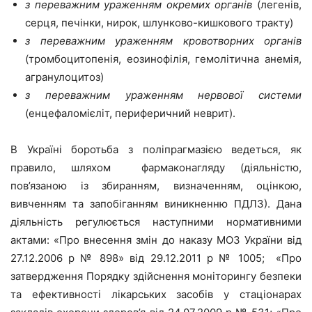
з переважним ураженням окремих органів
(легенів,
серця, печінки, нирок, шлунково-кишкового тракту)
з переважним ураженням кровотворних органів
(тромбоцитопенія, еозинофілія, гемолітична анемія,
агранулоцитоз)
з переважним ураженням нервової системи
(енцефаломієліт, периферичний неврит).
В Україні боротьба з поліпрагмазією ведеться, як
правило, шляхом фармаконагляду (діяльністю,
пов’язаною із збиранням, визначенням, оцінкою,
вивченням та запобіганням виникненню ПДЛЗ). Дана
діяльність регулюється наступними нормативними
актами: «Про внесення змін до наказу МОЗ України від
27.12.2006 р № 898» від 29.12.2011 р № 1005; «Про
затвердження Порядку здійснення моніторингу безпеки
та ефективності лікарських засобів у стаціонарах