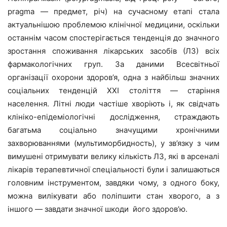
pragma — предмет, річ) на сучасному етапі стала
актуальнішою проблемою клінічної медицини, оскільки
останнім часом спостерігається тенденція до значного
зростання споживання лікарських засобів (ЛЗ) всіх
фармакологічних груп. За даними Всесвітньої
організації охорони здоров’я, одна з найбільш значних
соціальних тенденцій XXI століття — старіння
населення. Літні люди частіше хворіють і, як свідчать
клініко-епідеміологічні дослідження, страждають
багатьма соціально значущими хронічними
захворюваннями (мультиморбидность), у зв’язку з чим
вимушені отримувати велику кількість ЛЗ, які в арсеналі
лікарів терапевтичної спеціальності були і залишаються
головним інструментом, завдяки чому, з одного боку,
можна вилікувати або поліпшити стан хворого, а з
іншого — завдати значної шкоди його здоров’ю.