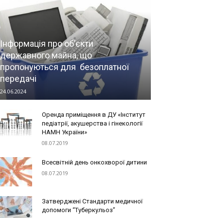
Інформація про об’єкти
державного майна, що
пропонуються для безоплатної
передачі
24.06.2024
Оренда приміщення в ДУ «Інститут
педіатрії, акушерства і гінекології
НАМН України»
08.07.2019
Всесвітній день онкохворої дитини
08.07.2019
Затверджені Стандарти медичної
допомоги “Туберкульоз”