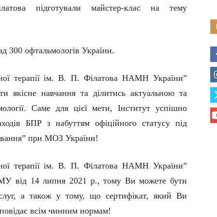
ілатова
підготували майстер-клас на тему
ад 300 офтальмологів України.
ної терапії ім. В. П. Філатова НАМН України”
ти якісне навчання та ділитись актуальною та
ології. Саме для цієї мети, Інститут успішно
ходів БПР з набуттям офіційного статусу під
ування” при МОЗ України!
ної терапії ім. В. П. Філатова НАМН України”
МУ від 14 липня 2021 р., тому Ви можете бути
слуг, а також у тому, що сертифікат, який Ви
дповідає
в
сім чинним нормам!