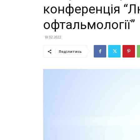
конференція “Лю
офтальмології”
18.02.2022
Поділитись