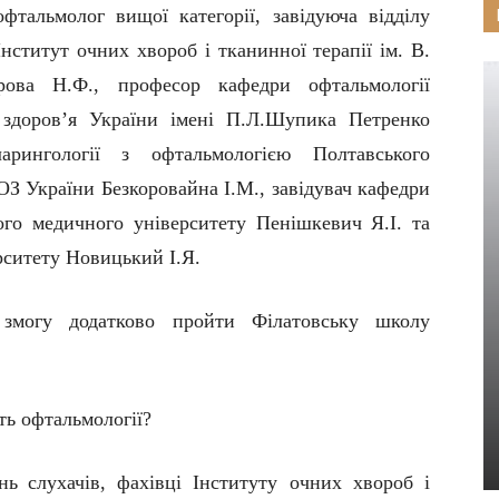
офтальмолог вищої категорії, завідуюча відділу
нститут очних хвороб і тканинної терапії ім. В.
рова Н.Ф.,
професор кафедри офтальмології
 здоров’я України імені П.Л.Шупика Петренко
рингології з офтальмологією Полтавського
ОЗ України Безкоровайна І.М.,
завідувач кафедри
ого медичного університету
Пенішкевич Я.І.
та
рситету Новицький І.Я.
змогу додатково пройти Філатовську школу
ть офтальмології?
нь
слухачів,
фахівці Інституту очних хвороб і