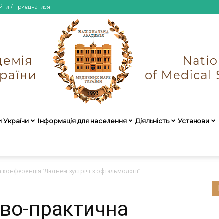
йти / приєднатися
и України
Інформація для населення
Діяльність
Установи
НАМН
конференція “Лютневі зустрічі з офтальмології”
ово-практична
України