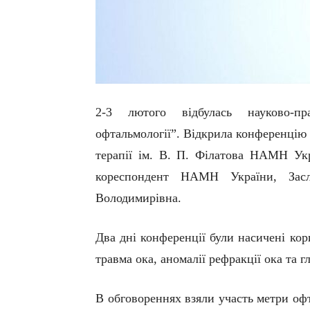
2-3 лютого відбулась науково-пр
офтальмології”. Відкрила конференцію
терапії ім. В. П. Філатова НАМН Ук
кореспондент НАМН України, Засл
Володимирівна.
Два
дні конференції були насичені ко
травма ока, аномалії рефракції ока та г
В обговореннях взяли участь метри оф