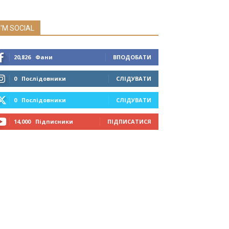
I'M SOCIAL
20,826
Фани
ВПОДОБАТИ
0
Послідовники
СЛІДУВАТИ
0
Послідовники
СЛІДУВАТИ
14,000
Підписники
ПІДПИСАТИСЯ