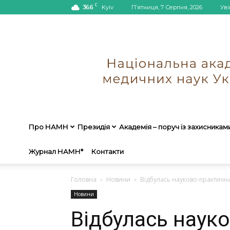
C
36.6
Kyiv
П’ятниця, 7 Серпня, 2026
Уві
Про НАМН
Президія
Академія – поруч із захисникам
Журнал НАМН*
Контакти
Головна
Новини
Відбулась науково-практична 
Новини
Відбулась наук