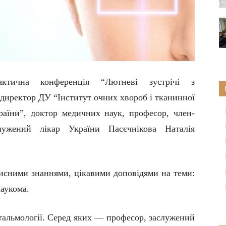
актична конференція “Лютневі зустрічі з
 директор
ДУ “Інститут очних хвороб і тканинної
раїни”
, доктор медичних наук, професор, член-
ужений лікар України Пасєчнікова Наталія
рисними знаннями, цікавими доповідями на теми:
лаукома.
тальмології. Серед яких —
професор, заслужений