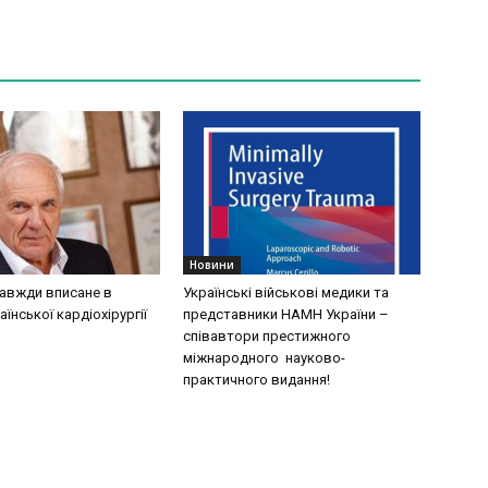
Новини
завжди вписане в
Українські військові медики та
аїнської кардіохірургії
представники НАМН України –
співавтори престижного
міжнародного науково-
практичного видання!