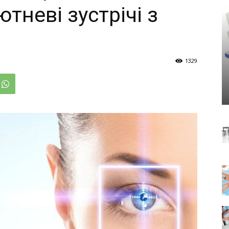
тневі зустрічі з
1329