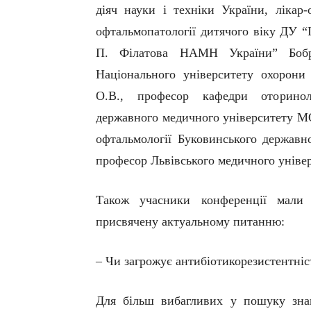
діяч науки і техніки України, лікар-
офтальмопатології дитячого віку ДУ “І
П. Філатова НАМН України” Боб
Національного університету охорони
О.В., професор кафедри оторинола
державного медичного університету М
офтальмології Б
уковинського державн
професор Львівського медичного уніве
Також учасники конференції мали 
присвячену актуальному питанню:
– Чи загрожує антибіотикорезистентніс
Для більш вибагливих у пошуку зна