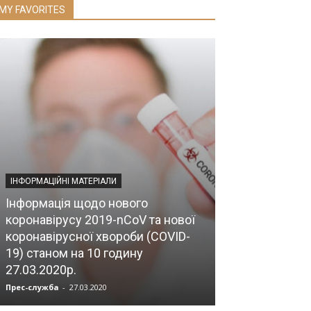
MY FAVORITES
ІНФОРМАЦІЙНІ МАТЕРІАЛИ
Інформація щодо нового
НОВИНИ
коронавірусу 2019-nCoV та нової
коронавірусної хвороби (COVID-
Засідання бю
19) станом на 10 годину
теоретичної т
27.03.2020р.
медицини НА
Прес-служба
-
27.03.2020
Прес-служба
-
07.0