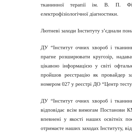
тканинної терапії ім. В. П. Ф
е
лектрофізіологічної діагностики.
Л
ютневі заходи
Інституту
з’єднали пон
ДУ “Інститут очних хвороб і тканин
прагне розширювати кругозір, надава
цікавою інформацією у світі офтальм
пройшов реєстрацію як провайдер за
номером 027 у реєстрі ДО “Центр тест
ДУ “Інститут очних хвороб і тканин
відповідає
в
сім вимогам Постанови К
впевнені у якості наших освітніх по
отримаєте наших заходах
Інституту
, ві