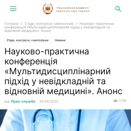
Головна
З'їзди, конгреси, симпозіуми
Науково-практична
конференція «Мультидисциплінарний підхід у невідкладній та
відновній медицині». Анонс
З'їзди, конгреси, симпозіуми
Новини
Науково-практична
конференція
«Мультидисциплінарний
підхід у невідкладній та
відновній медицині». Анонс
1761
від
Прес-служба
-
24.06.2022