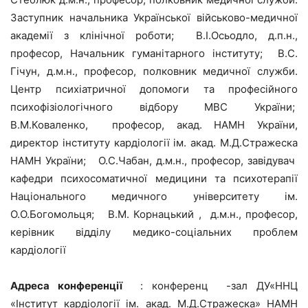
Заступник начальника Української військово-медичної
академії з клінічної роботи; В.І.Осьодло, д.п.н.,
професор, Начальник гуманітарного інституту; В.С.
Гічун, д.м.н., професор, полковник медичної служби.
Центр психіатричної допомоги та професійного
психофізіологічного відбору МВС України;
В.М.Коваленко, професор, акад. НАМН України,
директор інституту кардіології ім. акад. М.Д.Стражеска
НАМН України; О.С.Чабан, д.м.н., професор, завідувач
кафедри психосоматичної медицини та психотерапії
Національного медичного університету ім.
О.О.Богомольця; В.М. Корнацький , д.м.н., професор,
керівник відділу медико-соціальних проблем
кардіології
Адреса конференції
: конференц -зал ДУ«ННЦ
«Інститут кардіології ім. акад. М.Д.Стражеска» НАМН