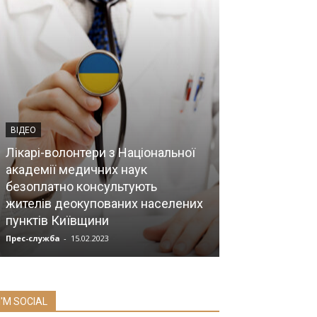
ВІДЕО
Лікарі-волонтери з Національної
ЛІКУВАЛЬНО-ОРГА
академії медичних наук
безоплатно консультують
Наукове забе
жителів деокупованих населених
системи палі
пунктів Київщини
Україні
Прес-служба
-
15.02.2023
Мозок
-
04.07.2019
I'M SOCIAL