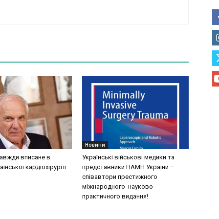
Новини
завжди вписане в
Українські військові медики та
аїнської кардіохірургії
представники НАМН України –
співавтори престижного
міжнародного науково-
практичного видання!