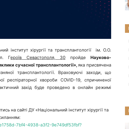
ий інститут хірургії та трансплантології ім. О.О.
л. Г
ероїв Севастополя, 30
пройде
Науково-
клики сучасної трансплантології»,
яка присвячена
зняної трансплантології. Враховуючі заходи, що
ої респіраторної хвороби COVID-19, спричиненої
актичний захід буде проведено в онлайн режимі
сь на сайті ДУ «Національний інститут хірургії та
осиланням:
4ee1758d-7bf4-4938-a3f2-9e749df53fbf?