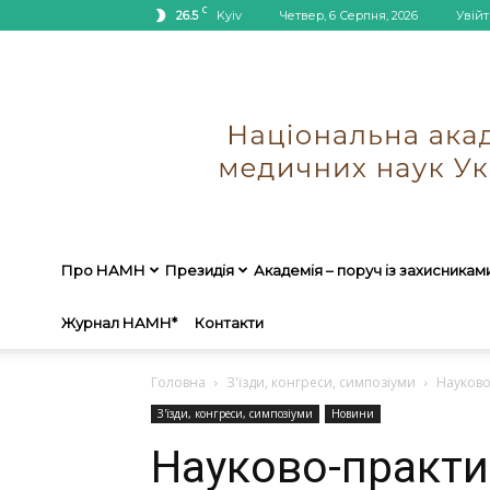
C
26.5
Kyiv
Четвер, 6 Серпня, 2026
Увійт
Про НАМН
Президія
Академія – поруч із захисникам
Журнал НАМН*
Контакти
Головна
З'їзди, конгреси, симпозіуми
Науково
З'їзди, конгреси, симпозіуми
Новини
Науково-практи