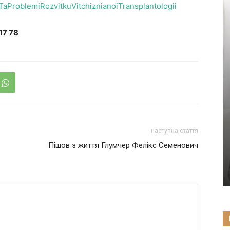
iTaProblemiRozvitkuVitchiznianoiTransplantologii
17 7
8
наступна стаття
Пішов з життя Глумчер Фелікс Семенович