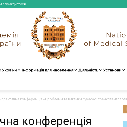
и / приєднатися
и України
Інформація для населення
Діяльність
Установи
НАМН
-практична конференція «Проблеми та виклики сучасної трансплантології
чна конференція
України