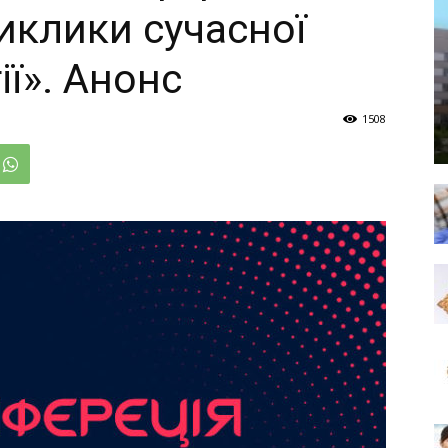
иклики сучасної
ї». Анонс
1508