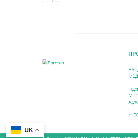
ПР
НАЦ
МЕД
Інде
Міст
Адре
«ЧЕ
UK