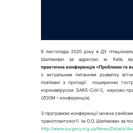
6 листопада
2020
року в ДУ «Національн
Шалімова» за адресою: м. Київ, ву
практична
к
онференція «Проблеми та ви
з актуальним питанням розвитку вітчи
пов’язані з протидії поширенню гостр
коронавірусом SARS-CoV-2, науково-пр
(ZOOM – конференція).
З програмою конференції можна ознйомити
трансплантології ім О.О. Шалімова» за п
http://www.surgery.org.ua/News/Details/