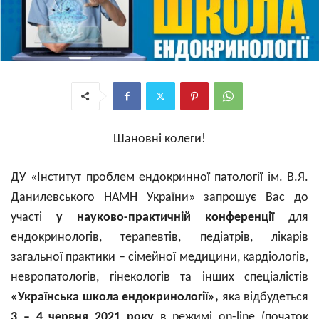
Шановні колеги!
ДУ «Інститут проблем ендокринної патології ім. В.Я.
Данилевського НАМН України» запрошує Вас до
участі
у науково-практичній конференції
для
ендокринологів, терапевтів, педіатрів, лікарів
загальної практики – сімейної медицини, кардіологів,
невропатологів, гінекологів та інших спеціалістів
«Українська школа ендокринології»,
яка відбудеться
3 – 4 червня 2021 року
в режимі on-line (початок