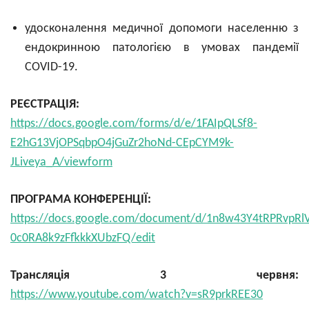
удосконалення медичної допомоги населенню з
ендокринною патологією в умовах пандемії
COVID-19.
РЕЄСТРАЦІЯ:
https://docs.google.com/forms/d/e/1FAIpQLSf8-
E2hG13VjOPSqbpO4jGuZr2hoNd-CEpCYM9k-
JLiveya_A/viewform
ПРОГРАМА КОНФЕРЕНЦІЇ:
https://docs.google.com/document/d/1n8w43Y4tRPRvpRl
0c0RA8k9zFfkkkXUbzFQ/edit
Трансляція 3 червня:
https://www.youtube.com/watch?v=sR9prkREE30