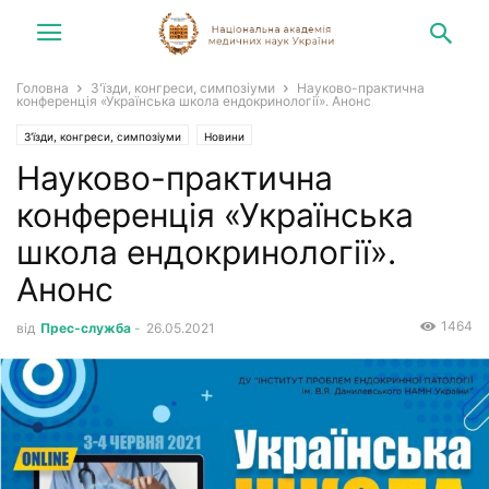
Головна
З'їзди, конгреси, симпозіуми
Науково-практична
конференція «Українська школа ендокринології». Анонс
З'їзди, конгреси, симпозіуми
Новини
Науково-практична
конференція «Українська
школа ендокринології».
Анонс
1464
від
Прес-служба
-
26.05.2021