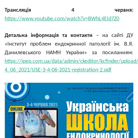
Трансляція 4 червня:
https://www.youtube.com/watch?v=BWhL4EId7Z0
Детальна інформація та контакти
– на сайті ДУ
«Інститут проблем ендокринної патології ім. В.Я.
Данилевського НАМН України» за посиланням:
https://ipep.com.ua/data/admin/ckeditor/kcfinder/upload/
4_06_2021/USE-3-4-06-2021-registration-2.pdf