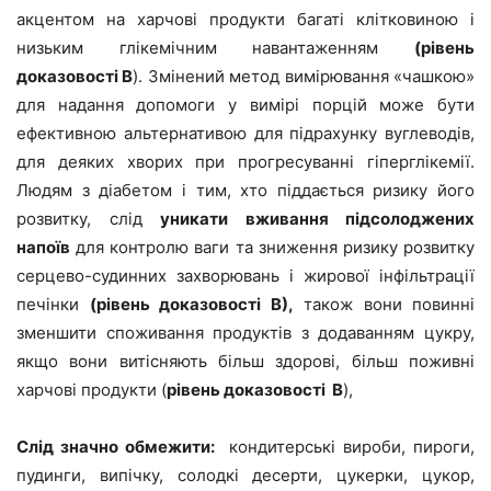
акцентом на харчові продукти багаті клітковиною і
низьким глікемічним навантаженням
(рівень
доказовості В
). Змінений метод вимірювання «чашкою»
для надання допомоги у вимірі порцій може бути
ефективною альтернативою для підрахунку вуглеводів,
для деяких хворих при прогресуванні гіперглікемії.
Людям з діабетом і тим, хто піддається ризику його
розвитку, слід
уникати вживання підсолоджених
напоїв
для контролю ваги та зниження ризику розвитку
серцево-судинних захворювань і жирової інфільтрації
печінки
(рівень доказовості В),
також вони повинні
зменшити споживання продуктів з додаванням цукру,
якщо вони витісняють більш здорові, більш поживні
харчові продукти (
рівень доказовості В
),
Слід значно обмежити:
кондитерські вироби, пироги,
пудинги, випічку, солодкі десерти, цукерки, цукор,