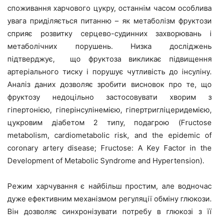
споживання харчового цукру, останнім часом особлива
увага приділяється питанню – як метаболізм фруктози
сприяє розвитку серцево-судинних захворювань і
метаболічних порушень. Низка досліджень
підтверджує, що фруктоза викликає підвищення
артеріального тиску і порушує чутливість до інсуліну.
Аналіз даних дозволяє зробити висновок про те, що
фруктозу недоцільно застосовувати хворим з
гіпертонією, гіперінсулінемією, гіпертригліцеридемією,
цукровим діабетом 2 типу, подагрою (Fructose
metabolism, cardiometabolic risk, and the epidemic of
coronary artery disease; Fructose: A Key Factor in the
Development of Metabolic Syndrome and Hypertension).
Режим харчування є найбільш простим, але водночас
дуже ефективним механізмом регуляції обміну глюкози.
Він дозволяє синхронізувати потребу в глюкозі з її