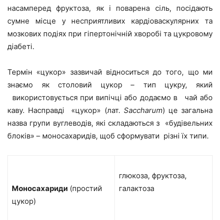
насамперед фруктоза, як і поварена сіль, посідають
сумне місце у несприятливих кардіоваскулярних та
мозкових подіях при гіпертонічній хворобі та цукровому
діабеті.
Термін «цукор» зазвичай відноситься до того, що ми
знаємо як столовий цукор – тип цукру, який
використовується при випічці або додаємо в чай або
каву. Насправді «цукор» (лат.
Saccharum
) це загальна
назва групи вуглеводів, які складаються з «будівельних
блоків» – моносахаридів, щоб сформувати різні їх типи.
глюкоза, фруктоза,
Моносахариди
(простий
галактоза
цукор)