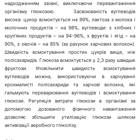
надходженням ззовні, виключаючи перевантаження
організму глюкозою. Засвоюваність вуглеводів
висока: цукор всмоктується на 99%, лактоза з молока і
молочних продуктів – на 98%, вуглеводи: з хлібних і
круп’яних продуктів – на 94-96%, з фруктів і ягід – на
90%, з овочів – на 85% (за рахунок харчових волокон).
Швидкість всмоктування простих цукрів вище, ніж
полісахаридів. Глюкоза всмоктується у 2,3 разу швидше
фруктози. Уповільнити швидкість всмоктування
вуглеводів можна, використовуючи в харчуванні
крохмалисті полісахариди та харчові волокна, які
гальмують переварювання вуглеводів і всмоктування
глюкози. Регуляція витрати глюкози в організмі за
допомогою дозованого фізичного навантаження
дозволяє збільшити утилізацію глюкози шляхом
активізації аеробного гліколізу.