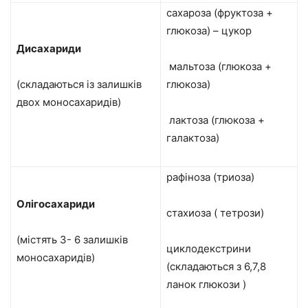
сахароза (фруктоза +
глюкоза) – цукор
Дисахариди
мальтоза (глюкоза +
(складаються із залишків
глюкоза)
двох моносахаридів)
лактоза (глюкоза +
галактоза)
рафіноза (триоза)
Олігосахариди
стахиоза ( тетрози)
(містять 3- 6 залишків
циклодекстрини
моносахаридів)
(складаються з 6,7,8
ланок глюкози )