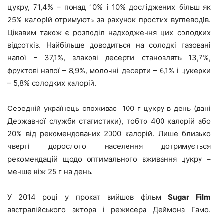
цукру, 71,4% – понад 10% і 10% досліджених більш як
25% калорій отримують за рахунок простих вуглеводів.
Цікавим також є розподіл надходження цих солодких
відсотків. Найбільше доводиться на солодкі газовані
напої – 37,1%, злакові десерти становлять 13,7%,
фруктові напої – 8,9%, молочні десерти – 6,1% і цукерки
– 5,8% солодких калорій.
Середній українець споживає 100 г цукру в день (дані
Державної служби статистики), тобто 400 калорій або
20% від рекомендованих 2000 калорій. Лише близько
чверті дорослого населення дотримується
рекомендацій щодо оптимального вживання цукру –
менше ніж 25 г на день.
У 2014 році у прокат вийшов фільм
Sugar Film
австралійського актора і режисера Деймона Гамо.