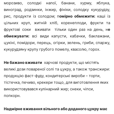
морозиво, солодкі напої, банани, хурму, яблука,
виноград, родзинки, інжир, фініки, солодку кукурудзу,
рис, продукти із солодом; п
омірно обмежити:
каші із
цільних круп, житній хліб, коренеплоди, фрукти та
фруктові соки вживати тільки один раз на день, н
е
обмежувати:
всі види капусти, кабачки, баклажани,
цукіні, помідори, перець, огірки, зелень, гриби, спаржу,
кукурудзяну крупу грубого помелу, квасолю, горох.
Не бажано вживати
харчові продукти, що містять
великі дози повареної солі та цукру, а також трансжири:
продукцію фаст-фуду, кондитерські вироби – торти,
тістечка, печиво, крекери тощо, для виготовлення яких
використовувався кулінарний жир; снеки, чіпси,
попкорн.
Надмірне вживання вільного або доданого цукру має