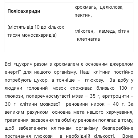
крохмаль, целюлоза,
Полісахариди
пектин,
(містять від 10 до кількох
глікоген
,
камедь, хітин,
тисяч моносахаридів)
клетчатка
Всі «цукри» разом з крохмалем є основним джерелом
енергії для нашого організму. Наші клітини постійно
потребують цукор, а точніше – глюкозу. За добу у
людини головний мозок споживає близько 100 г
глюкози, поперечносмугасті м’язи – 35 г, еритроцити –
30 г, клітини мозкової речовини нирок – 40 г. За
великим рахунком, основна мета нашого харчування,
травлення, засвоєння та обміну речовин полягає в тому,
щоб забезпечити клітинам організму безперебійне
постачання глюкози в необхідній кількості. Вона