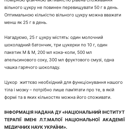
вільного цукру не повинен перевищувати 50 г в день.
Оптимальною кількістю вільного цукру можна вважати
менш як 25 г в день.
Нагадуємо, 25 г цукру містять: один молочний
шоколадний батончик, три цукерки по 10 г, один
пакетик М & M, 200 мл кока-коли, 500 мл
апельсинового соку, 300 мл фруктового смузі, одна
чашка гарячого шоколаду.
Цукор життєво необхідний для функціонування нашого
тіла і мозку – потрібно лише пам’ятати про те, в якій
формі та в яких кількостях можна його споживати.
ІНФОРМАЦІЯ НАДАНА ДУ «НАЦІОНАЛЬНИЙ ІНСТИТУТ
ТЕРАПІЇ ІМЕНІ Л.Т.МАЛОЇ НАЦІОНАЛЬНОЇ АКАДЕМІЇ
МЕДИЧНИХ НАУК УКРАЇНИ».