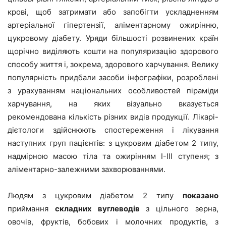
крові, щоб затримати або запобігти ускладненням
артеріальної гіпертензії, аліментарному ожирінню,
цукровому діабету. Уряди більшості розвинених країн
щорічно виділяють кошти на популяризацію здорового
способу життя і, зокрема, здорового харчування. Велику
популярність придбали засоби інфографіки, розроблені
з урахуванням національних особливостей піраміди
харчування, на яких візуально вказується
рекомендована кількість різних видів продукції. Лікарі-
дієтологи здійснюють спостереження і лікування
наступних груп пацієнтів: з цукровим діабетом 2 типу,
надмірною масою тіла та ожирінням I-III ступеня; з
аліментарно-залежними захворюваннями.
Людям з цукровим діабетом 2 типу
показано
приймання
складних вуглеводів
з цільного зерна,
овочів, фруктів, бобових і молочних продуктів, з