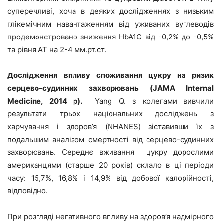
суперечливі, хоча в деяких дослідженнях з низьким
глікемічним навантаженням від уживаних вуглеводів
продемонстровано зниження HbA1C від -0,2% до -0,5%
та рівня АТ на 2-4 мм.рт.ст.
Дослідження впливу споживання цукру на ризик
серцево-судинних захворювань (JAMA Internal
Medicine, 2014 р).
Yang Q. з колегами вивчили
результати трьох національних досліджень з
харчування і здоров’я (NHANES) зіставивши їх з
подальшим аналізом смертності від серцево-судинних
захворювань. Середнє вживання цукру дорослими
американцями (старше 20 років) склало в ці періоди
часу: 15,7%, 16,8% і 14,9% від добової калорійності,
відповідно.
При розгляді негативного впливу на здоров’я надмірного