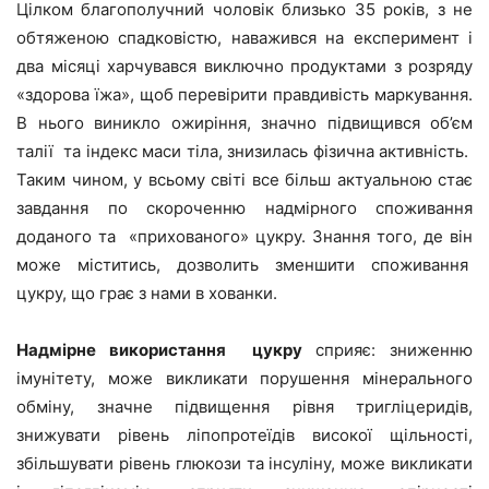
Цілком благополучний чоловік близько 35 років, з не
обтяженою спадковістю, наважився на експеримент і
два місяці харчувався виключно продуктами з розряду
«здорова їжа», щоб перевірити правдивість маркування.
В нього виникло ожиріння, значно підвищився об’єм
талії та індекс маси тіла, знизилась фізична активність.
Таким чином, у всьому світі все більш актуальною стає
завдання по скороченню надмірного споживання
доданого та «прихованого» цукру. Знання того, де він
може міститись, дозволить зменшити споживання
цукру, що грає з нами в хованки.
Надмірне використання цукру
сприяє: зниженню
імунітету, може викликати порушення мінерального
обміну, значне підвищення рівня тригліцеридів,
знижувати рівень ліпопротеїдів високої щільності,
збільшувати рівень глюкози та інсуліну, може викликати