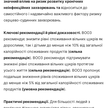
значний вплив на ризик розвитку хронічних
неінфекційних захворювань та
відноситься до
самостійного і надзвичайно важливого фактору ризику
серцево-судинних захворювань.
Ключові рекомендації й рівні доказовості.
ВООЗ
рекомендує знизити рівні споживання вільних цукрів як
дорослими, так і дітьми до менше ніж 10% від загальної
калорійності споживаних продуктів (
сильна
рекомендація
). ВООЗ рекомендує підтримувати
знижені рівні споживання вільних цукрів протягом
усього життя (
сильна рекомендація
). ВООЗ пропонує
подальше зниження рівнів споживання вільних цукрів
до менше ніж 5% від загальної калорійності споживаних
продуктів
(умовна рекомендація
).
Практичні рекомендації.
Для більшості людей з
помірною фізичною активністю рівень споживання