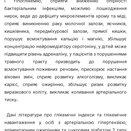
і гіпоглікемію, сприяти зниженню опірності
бактеріальним інфекціям, можливо пошкодження
нирок, веде до дефіциту мікроелементів хрому та міді,
сприяє виникненню раку молочної залози, яєчників,
кишківника, передміхурової залози, прямої кишки,
порушує всмоктування кальцію і магнію, збільшує
концентрацію нейромедіатору серотоніну, у дітей може
підвищити рівень адреналіну, у пацієнтів з порушеннями
травного тракту призводить до порушення
всмоктування поживних речовин, прискорює настання
вікових змін, сприяє розвитку алкоголізму, викликає
карієс, сприяє ожирінню, збільшує ризик розвитку
виразкового коліту, викликає коливання артеріального
тиску
.
Дані літератури про глікемічні індекси та глікемічне
навантаження у осіб з артеріальною гіпертензією,
аліментарним ожирінням та цукровим діабетом 2 типу