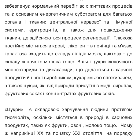
забезпечує нормальний перебіг всіх життєвих процесів
та є основним енергетичним субстратом для багатьох
органів і тканин: центральної нервової та імунної
системи, еритроцитів, а також для пошкоджених
тканин, де здійснюються процеси регенерації. Глюкоза
постійно міститься в крові, глікоген – в печінці та м’язах,
галактоза входить до складу ліпідів мозку, лактоза – до
складу жіночого молока тощо. Вільні цукри включають
моносахариди та дисахариди, що додаються в харчові
продукти й напої виробником, кухарем або споживачем,
а також цукри, які від природи присутні в меді, сиропах,
фруктових соках і концентратах фруктових соків.
«Цукри» є складовою харчування людини протягом
тисячоліть, оскільки містяться в природі в харчових
продуктах, таких як фрукти, овочі, молоко тощо. Чому
ж наприкінці ХХ та початку XXI століття на порядку