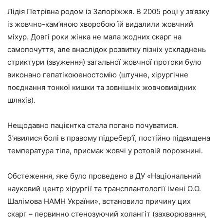
Лідія Петрівна родом із Запоріжжя. В 2005 році у зв’язку
із жовчно-кам’яною хворобою їй видалили жовчний
міхур. Довгі роки жінка не мала жодних скарг на
самопочуття, але внаслідок розвитку пізніх ускладнень
стриктури (звуження) загальної жовчної протоки було
виконано гепатікоюеностомію (штучне, хірургічне
поєднання тонкої кишки та зовнішніх жовчовивідних
шляхів).
Нещодавно пацієнтка стала погано почуватися.
З’явилися болі в правому підребер’ї, постійно підвищена
температура тіла, присмак жовчі у ротовій порожнині.
Обстеження, яке було проведено в ДУ «Національний
науковий центр хірургії та трансплантології імені О.О.
Шалімова НАМН України», встановило причину цих
скарг – первинно стенозуючий холангіт (захворювання,