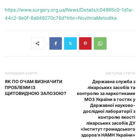
https://www.surgery.org.ua/News/Details/c04995c0-1d1a-
44c2-9e0f-8a948270c76d?title=NovitniaMetodika
попередня стаття
наступна стаття
ЯК ПО ОЧАМ ВИЗНАЧИТИ
Державна служба з
ПРОБЛЕМИ ІЗ
лікарських засобів та
ЩИТОВИДНОЮ ЗАЛОЗОЮ?
контролю за наркотиками
МОЗ України в гостях у
Державної науково-
дослідної лабораторії з
контролю якості
лікарських засобів ДУ
«Інститут громадського
здоров’я НАМН України»