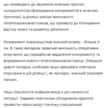
що призводить до звуження жовчних проток),
холедохолітіаз (формування конкрементів в жовчних
протоках), в ділянці раніше виконаного
гепатікоєюноанастомоза, що призвело до блокування
відтоку жовчі та розвитку запалення.
Конкремент (камінець) мав значний розмір – більше 4
см. В таких випадках зазвичай виконують оперативне
втручання, що передбачає видалення конкременту та
формування нового гепатікоєюноанастомозу. Операція
доволі складна, особливо якщо врахувати повторне
втручання в цій ділянці і, як наслідок, значний злуковий
процес.
Наші спеціалісти знайшли вихід з цієї непростої
ситуації. Завдяки новітньому обладнанню вдалося
провести через шкіру і печінку спеціальний