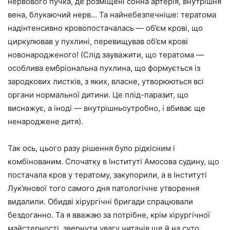
нервового пучка, де розміщені сонна артерія, внутрішня
вена, блукаючий нерв… Та найнебезпечніше: тератома
надінтенсивно кровопостачалась — об’єм крові, що
циркулював у пухлині, перевищував об’єм крові
новонародженого! (Слід зауважити, що тератома —
особлива ембріональна пухлина, що формується із
зародкових листків, з яких, власне, утворюються всі
органи нормальної дитини. Це плід-паразит, що
виснажує, а іноді — внутрішньоутробно, і вбиває ще
ненароджене дитя).
Так ось, цього разу рішення було рідкісним і
комбінованим. Спочатку в Інституті Амосова судину, що
постачала кров у тератому, закупорили, а в Інституті
Лук’янової того самого дня патологічне утворення
видалили. Обидві хірургічні бригади спрацювали
бездоганно. Та я вважаю за потрібне, крім хірургічної
майстерності, звернути увагу читачів ще й на суто