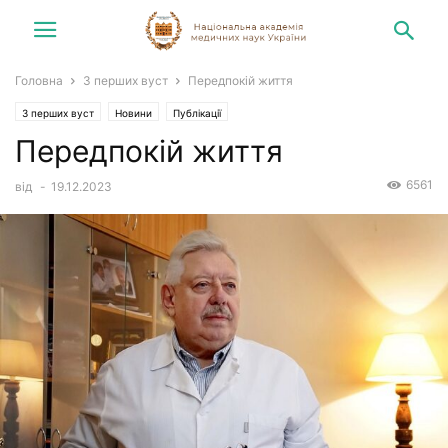
Головна
З перших вуст
Передпокій життя
З перших вуст
Новини
Публікації
Передпокій життя
6561
від
-
19.12.2023