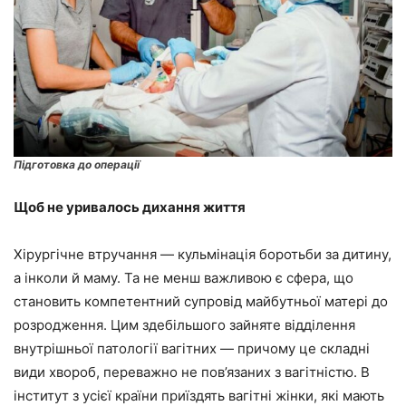
Підготовка до операції
Щоб не уривалось дихання життя
Хірургічне втручання — кульмінація боротьби за дитину,
а інколи й маму. Та не менш важливою є сфера, що
становить компетентний супровід майбутньої матері до
розродження. Цим здебільшого зайняте відділення
внутрішньої патології вагітних — причому це складні
види хвороб, переважно не пов’язаних з вагітністю. В
інститут з усієї країни приїздять вагітні жінки, які мають