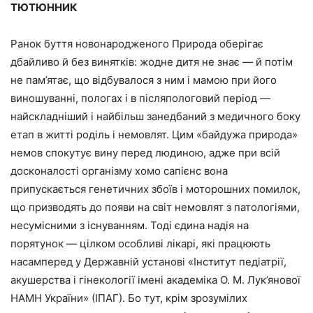
ТЮТЮННИК
Ранок буття новонародженого Природа оберігає
дбайливо й без винятків: жодне дитя не знає — й потім
не пам’ятає, що відбувалося з ним і мамою при його
виношуванні, пологах і в післяпологовий період —
найскладніший і найбільш занедбаний з медичного боку
етап в житті роділь і немовлят. Цим «байдужа природа»
немов спокутує вину перед людиною, адже при всій
досконалості організму хомо сапієнс вона
припускається генетичних збоїв і моторошних помилок,
що призводять до появи на світ немовлят з патологіями,
несумісними з існуванням. Тоді єдина надія на
порятунок — цілком особливі лікарі, які працюють
насамперед у Державній установі «Інститут педіатрії,
акушерства і гінекології імені академіка О. М. Лук’янової
НАМН України» (ІПАГ). Бо тут, крім зрозумілих