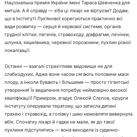
Національна премія України імені Тараса Шевченка для
митців. А й справді — хіба ці лікарі не віртуози? Додам,
що в Інституті Лук’янової корегуються практично всі
вади розвитку — серця й нервової системи, органів
грудної клітки, легенів, стравоходу, діафрагми, печінки,
шлунка, кишківника, черевної порожнини, пухлин різної
локалізації.
Останні — взагалі страхітливе видовище не для
слабкодухих. Адже вони часом сягають половини маси
плоду, а інколи бувають і більшими — просто гігантські
утворення! Їх видалення потребує неймовірно високої
кваліфікації! Приміром, згадує Олексій Слєпов, хірурги
інституту оперували тератому, що затисла дитині
трахею і стравохід, а голівку і шию немовляти вивернула
вбік. Спочатку лікарі й гадки не мали, як до такої
пухлини підступитись — вона виходила із судинно-