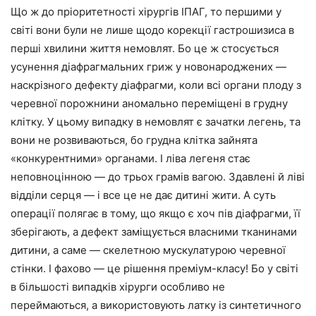
Що ж до пріоритетності хірургів ІПАГ, то першими у
світі вони були не лише щодо корекції гастрошизиса в
перші хвилини життя немовлят. Бо це ж стосується
усунення діафрагмальних гриж у новонароджених —
наскрізного дефекту діафрагми, коли всі органи плоду з
черевної порожнини аномально переміщені в грудну
клітку. У цьому випадку в немовлят є зачатки легень, та
вони не розвиваються, бо грудна клітка зайнята
«конкурентними» органами. І ліва легеня стає
неповноцінною — до трьох грамів вагою. Здавлені й ліві
відділи серця — і все це не дає дитині жити. А суть
операції полягає в тому, що якщо є хоч пів діафрагми, її
зберігають, а дефект заміщується власними тканинами
дитини, а саме — скелетною мускулатурою черевної
стінки. І фахово — це рішення преміум-класу! Бо у світі
в більшості випадків хірурги особливо не
переймаються, а використовують латку із синтетичного