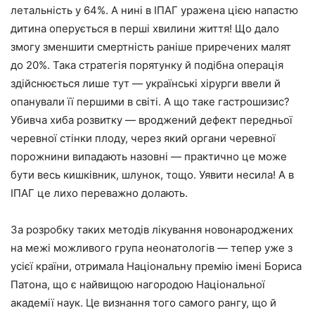
летальність у 64%. А нині в ІПАГ уражена цією напастю
дитина оперується в перші хвилини життя! Що дало
змогу зменшити смертність раніше приречених малят
до 20%. Така стратегія порятунку й подібна операція
здійснюється лише тут — українські хірурги ввели й
опанували її першими в світі. А що таке гастрошизис?
Убивча хиба розвитку — вроджений дефект передньої
черевної стінки плоду, через який органи черевної
порожнини випадають назовні — практично це може
бути весь кишківник, шлунок, тощо. Уявити несила! А в
ІПАГ це лихо переважно долають.
За розробку таких методів лікування новонароджених
на межі можливого група неонатологів — тепер уже з
усієї країни, отримала Національну премію імені Бориса
Патона, що є найвищою нагородою Національної
академії наук. Це визнання того самого рангу, що й