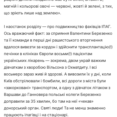
магній і кольорові овочі — червоні, жовті й зелені, з тих,
що зріють лише над землею».
І наостанок розділу — про подвижництво фахівців ІПАГ.
Ось вражаючий факт: за сприяння Валентини Березенко
та її команди в перші дні рашистського вторгнення
вдалося вивезти за кордон і здійснити трансплантацію(!)
печінки в клініках Європи восьми(!) пацієнтам
українських лікарень — зокрема, двом украй важким
дівчаткам з хворобою Вільсона з Охматдиту. І всі
восьмеро зараз живі й здорові. А вивозили їх у дні, коли
Київ обстрілювали і бомбили, всі дороги з міста були
«закорковані» транспортом, а одну з дівчаток літаком з
Варшави до Ганновера польські колеги Березенко
доправили за 35 хвилин, бо там на неї «чекав»
донорський орган. Святі люди! Та не менш знаменно
працюють іпагівці і на стаціонарі.