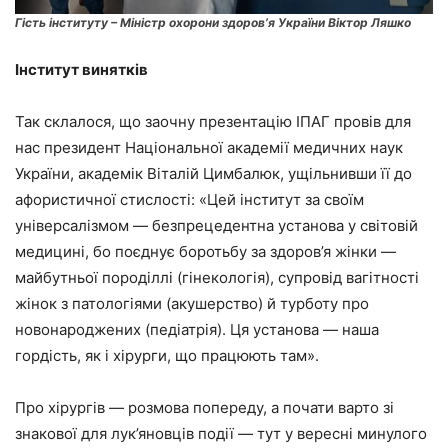
Гість інституту – Міністр охорони здоров’я України Віктор Ляшко
Інститут винятків
Так склалося, що заочну презентацію ІПАГ провів для
нас президент Національної академії медичних наук
України, академік Віталій Цимбалюк, ущільнивши її до
афористичної стислості: «Цей інститут за своїм
універсалізмом — безпрецедентна установа у світовій
медицині, бо поєднує боротьбу за здоров’я жінки —
майбутньої породіллі (гінекологія), супровід вагітності
жінок з патологіями (акушерство) й турботу про
новонароджених (педіатрія). Ця установа — наша
гордість, як і хірурги, що працюють там».
Про хірургів — розмова попереду, а почати варто зі
знакової для лук’яновців події — тут у вересні минулого