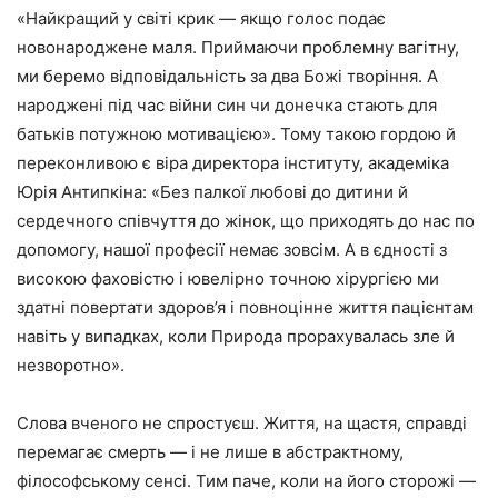
«Найкращий у світі крик — якщо голос подає
новонароджене маля. Приймаючи проблемну вагітну,
ми беремо відповідальність за два Божі творіння. А
народжені під час війни син чи донечка стають для
батьків потужною мотивацією». Тому такою гордою й
переконливою є віра директора інституту, академіка
Юрія Антипкіна: «Без палкої любові до дитини й
сердечного співчуття до жінок, що приходять до нас по
допомогу, нашої професії немає зовсім. А в єдності з
високою фаховістю і ювелірно точною хірургією ми
здатні повертати здоров’я і повноцінне життя пацієнтам
навіть у випадках, коли Природа прорахувалась зле й
незворотно».
Слова вченого не спростуєш. Життя, на щастя, справді
перемагає смерть — і не лише в абстрактному,
філософському сенсі. Тим паче, коли на його сторожі —