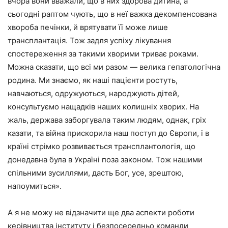
вчора вони вважали, що в них здорова дитина, а
сьогодні раптом чують, що в неї важка декомпенсована
хвороба печінки, й врятувати її може лише
трансплантація. Тож задля успіху лікування
спостереження за такими хворими триває роками.
Можна сказати, що всі ми разом — велика гепатологічна
родина. Ми знаємо, як наші пацієнти ростуть,
навчаються, одружуються, народжують дітей,
консультуємо нащадків наших колишніх хворих. На
жаль, держава заборгувала таким людям, однак, гріх
казати, та війна прискорила наш поступ до Європи, і в
країні стрімко розвивається трансплантологія, що
донедавна була в Україні поза законом. Тож нашими
спільними зусиллями, дасть Бог, усе, зрештою,
напоумиться».
А я не можу не відзначити ще два аспекти роботи
керівництва інституту і безпосередньо команди