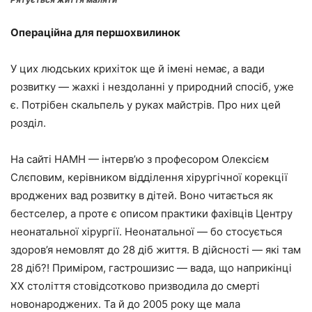
Операційна для першохвилинок
У цих людських крихіток ще й імені немає, а вади
розвитку — жахкі і нездоланні у природний спосіб, уже
є. Потрібен скальпель у руках майстрів. Про них цей
розділ.
На сайті НАМН — інтерв’ю з професором Олексієм
Слєповим, керівником відділення хірургічної корекції
вроджених вад розвитку в дітей. Воно читається як
бестселер, а проте є описом практики фахівців Центру
неонатальної хірургії. Неонатальної — бо стосується
здоров’я немовлят до 28 діб життя. В дійсності — які там
28 діб?! Приміром, гастрошизис — вада, що наприкінці
ХХ століття стовідсотково призводила до смерті
новонароджених. Та й до 2005 року ще мала