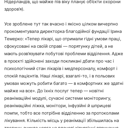
Нідерландів, що майже пів віку планує об’єкти охорони
здоров’я).
Усе зроблене тут так вчасно і якісно цілком вичерпно
прокоментувала директорка благодійної фундації Ірина
Темерко: «Тепер лікарі, що отримали гідні умови праці,
сфокусовані на своїй справі — порятунку дітей, а не
мають розв’язувати побутові проблеми відділення. Адже
в проєкті здійснені заходи покликані дбати про час і
психологічний стан лікарів і медперсоналу, комфорт і
спокій пацієнтів. Наші лікарі, взагалі-то, і в польових
умовах можуть робити багато — в комфортних же здатні
майже на все». До їхніх послуг тепер — новітні
реанімаційні модулі, сучасні системи моніторингу,
реанімаційні ліжка, монітори, інфузійні й шприцеві
помпи, тобто все потрібне відділенню за протоколами
лікування. Кількість місць у реанімації збільшилась на
третину, зникла черга на планові хірургічні втручання,