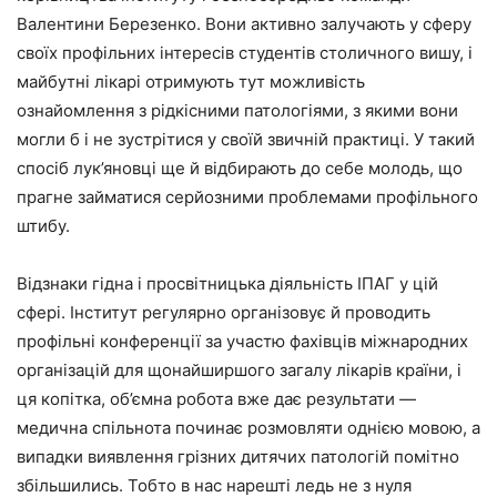
Валентини Березенко. Вони активно залучають у сферу
своїх профільних інтересів студентів столичного вишу, і
майбутні лікарі отримують тут можливість
ознайомлення з рідкісними патологіями, з якими вони
могли б і не зустрітися у своїй звичній практиці. У такий
спосіб лук’яновці ще й відбирають до себе молодь, що
прагне займатися серйозними проблемами профільного
штибу.
Відзнаки гідна і просвітницька діяльність ІПАГ у цій
сфері. Інститут регулярно організовує й проводить
профільні конференції за участю фахівців міжнародних
організацій для щонайширшого загалу лікарів країни, і
ця копітка, об’ємна робота вже дає результати —
медична спільнота починає розмовляти однією мовою, а
випадки виявлення грізних дитячих патологій помітно
збільшились. Тобто в нас нарешті ледь не з нуля