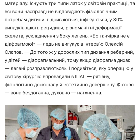
матеріалу. Існують три типи латок у світовій практиці, та
всі вони насправді не відповідають фізіологічним
потребам дитини: відриваються, інфікуються, у 30%
випадків дають рецидиви, різноманітні деформації
скелета, ускладнення з боку легень. «Бо ганчірка не є
діафрагмою!» — ледь не вигукує в інтерв’ю Олексій
Слєпов. — До того ж у дорослих тип дихання реберний,
у дітей — діафрагмальний, тому якщо діафрагма дихає
— легені розправляються». І подивіться, яку операцію у
світову хірургію впровадили в ІПАГ — рятівну,
фізіологічно досконалу й естетично довершену. Фахово
— вона бездоганна, духовно — натхненна.