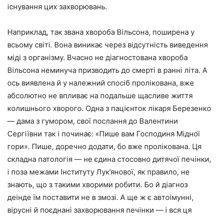
існування цих захворювань.
Наприклад, так звана хвороба Вільсона, поширена у
всьому світі. Вона виникає через відсутність виведення
міді з організму. Вчасно не діагностована хвороба
Вільсона неминуча призводить до смерті в ранні літа. А
ось виявлена й у належний спосіб пролікована, вже
абсолютно не впливає на подальше щасливе життя
колишнього хворого. Одна з пацієнток лікаря Березенко
— дама з гумором, свої послання до Валентини
Сергіївни так і починає: «Пише вам Господиня Мідної
гори». Пише, доречно додати, бо вже пролікована. Ця
складна патологія — не єдина стосовно дитячої печінки,
і поза межами Інституту Лук’янової, як правило, не
знають, що з такими хворими робити. Бо й діагноз
деінде їм поставити не в змозі. А ще ж є автоімунні,
вірусні й поєднані захворювання печінки — і вся ця