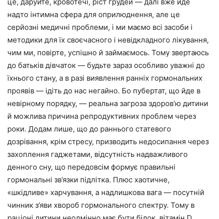
це, даруйте, кровотечі, ріст грудей — далі вже йде
надто інтимна сфера для оприлюднення, але це
серйозні медичні проблеми, і ми маємо всі засоби і
методики для їх своєчасного і невідкладного лікування,
чим ми, повірте, успішно й займаємось. Тому звертаюсь
до батьків дівчаток — будьте зараз особливо уважні до
їхнього стану, а в разі виявлення ранніх гормональних
проявів — ідіть до нас негайно. Бо пубертат, що йде в
невірному порядку, — реальна загроза здоров’ю дитини
й можлива причина репродуктивних проблем через
роки. Додам лише, що до раннього статевого
дозрівання, крім стресу, призводить недосипання через
захоплення гаджетами, відсутність надважливого
денного сну, що передовсім формує правильні
гормональні зв’язки підлітка. Плюс хаотичне,
«шкідливе» харчування, а надлишкова вага — посутній
чинник з’яви хвороб гормонального спектру. Тому в
раціоні дитини неодмінно має бути білок, вітамін D,