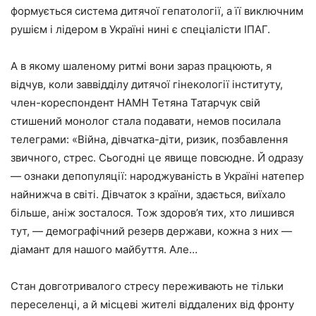
формується система дитячої гепатології, а її виключним
рушієм і лідером в Україні нині є спеціалісти ІПАГ.
А в якому шаленому ритмі вони зараз працюють, я
відчув, коли заввідділу дитячої гінекології інституту,
член-кореспондент НАМН Тетяна Татарчук свій
стишений монолог стала подавати, немов посилала
телеграми: «Війна, дівчатка-діти, ризик, позбавлення
звичного, стрес. Сьогодні це явище повсюдне. Й одразу
— ознаки депопуляції: народжуваність в Україні натепер
найнижча в світі. Дівчаток з країни, здається, виїхало
більше, аніж зосталося. Тож здоров’я тих, хто лишився
тут, — демографічний резерв держави, кожна з них —
діамант для нашого майбуття. Але…
Стан довготривалого стресу переживають не тільки
переселенці, а й місцеві жителі віддалених від фронту