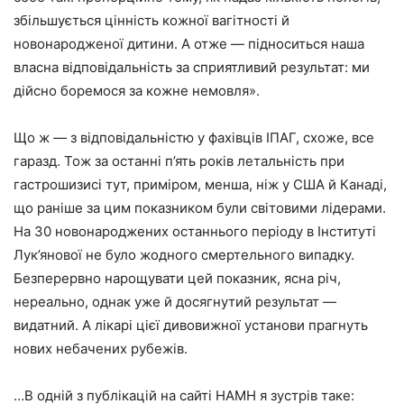
збільшується цінність кожної вагітності й
новонародженої дитини. А отже — підноситься наша
власна відповідальність за сприятливий результат: ми
дійсно боремося за кожне немовля».
Що ж — з відповідальністю у фахівців ІПАГ, схоже, все
гаразд. Тож за останні п’ять років летальність при
гастрошизисі тут, приміром, менша, ніж у США й Канаді,
що раніше за цим показником були світовими лідерами.
На 30 новонароджених останнього періоду в Інституті
Лук’янової не було жодного смертельного випадку.
Безперервно нарощувати цей показник, ясна річ,
нереально, однак уже й досягнутий результат —
видатний. А лікарі цієї дивовижної установи прагнуть
нових небачених рубежів.
…В одній з публікацій на сайті НАМН я зустрів таке: