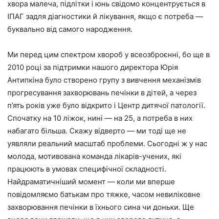
хвора малеча, підлітки і юнь свідомо концентрується в
ІПАГ задля діагностики й лікування, якщо є потреба —
буквально від самого народження.
Ми перед цим спектром хвороб у всеозброєнні, бо ще в
2010 році за підтримки нашого директора Юрія
Антипкіна було створено групу з вивчення механізмів
прогресування захворювань печінки в дітей, а через
п’ять років уже було відкрито і Центр дитячої патології.
Спочатку на 10 ліжок, нині — на 25, а потреба в них
набагато більша. Скажу відверто — ми тоді ще не
уявляли реальний масштаб проблеми. Сьогодні ж у нас
молода, мотивована команда лікарів-учених, які
працюють в умовах специфічної складності.
Найдраматичніший момент — коли ми вперше
повідомляємо батькам про тяжке, часом невиліковне
захворювання печінки в їхнього сина чи доньки. Ще