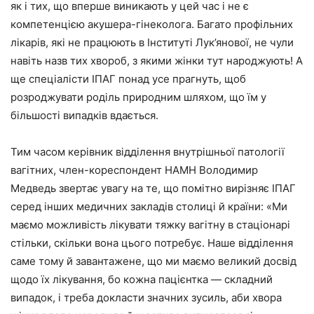
як і тих, що вперше виникають у цей час і не є
компетенцією акушера-гінеколога. Багато профільних
лікарів, які не працюють в Інституті Лук’янової, не чули
навіть назв тих хвороб, з якими жінки тут народжують! А
ще спеціалісти ІПАГ понад усе прагнуть, щоб
розроджувати роділь природним шляхом, що їм у
більшості випадків вдається.
Тим часом керівник відділення внутрішньої патології
вагітних, член-кореспондент НАМН Володимир
Медведь звертає увагу на те, що помітно вирізняє ІПАГ
серед інших медичних закладів столиці й країни: «Ми
маємо можливість лікувати тяжку вагітну в стаціонарі
стільки, скільки вона цього потребує. Наше відділення
саме тому й завантажене, що ми маємо великий досвід
щодо їх лікування, бо кожна пацієнтка — складний
випадок, і треба докласти значних зусиль, аби хвора