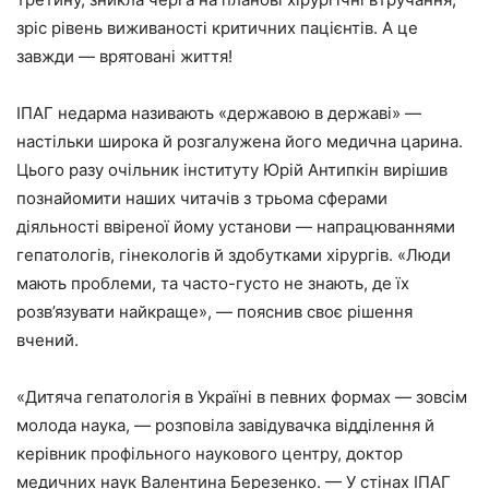
зріс рівень виживаності критичних пацієнтів. А це
завжди — врятовані життя!
ІПАГ недарма називають «державою в державі» —
настільки широка й розгалужена його медична царина.
Цього разу очільник інституту Юрій Антипкін вирішив
познайомити наших читачів з трьома сферами
діяльності ввіреної йому установи — напрацюваннями
гепатологів, гінекологів й здобутками хірургів. «Люди
мають проблеми, та часто-густо не знають, де їх
розв’язувати найкраще», — пояснив своє рішення
вчений.
«Дитяча гепатологія в Україні в певних формах — зовсім
молода наука, — розповіла завідувачка відділення й
керівник профільного наукового центру, доктор
медичних наук Валентина Березенко. — У стінах ІПАГ