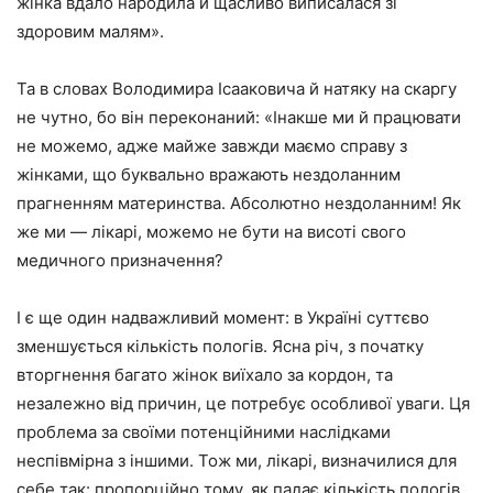
жінка вдало народила й щасливо виписалася зі
здоровим малям».
Та в словах Володимира Ісааковича й натяку на скаргу
не чутно, бо він переконаний: «Інакше ми й працювати
не можемо, адже майже завжди маємо справу з
жінками, що буквально вражають нездоланним
прагненням материнства. Абсолютно нездоланним! Як
же ми — лікарі, можемо не бути на висоті свого
медичного призначення?
І є ще один надважливий момент: в Україні суттєво
зменшується кількість пологів. Ясна річ, з початку
вторгнення багато жінок виїхало за кордон, та
незалежно від причин, це потребує особливої уваги. Ця
проблема за своїми потенційними наслідками
неспівмірна з іншими. Тож ми, лікарі, визначилися для
себе так: пропорційно тому, як падає кількість пологів,