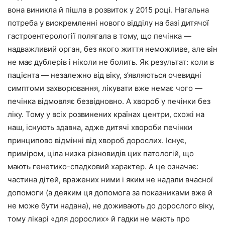
вона виникла й пішла в розвиток у 2015 році. Нагальна
потреба у виокремленні нового відділу на базі дитячої
гастроентерології полягала в тому, що печінка —
надважливий орган, без якого життя неможливе, але він
не має дублерів і ніколи не болить. Як результат: коли в
пацієнта — незалежно від віку, з’являються очевидні
симптоми захворювання, лікувати вже немає чого —
печінка відмовляє безвідновно. А хвороб у печінки без
ліку. Тому у всіх розвинених країнах центри, схожі на
наш, існують здавна, адже дитячі хвороби печінки
принципово відмінні від хвороб дорослих. Існує,
приміром, ціла низка різновидів цих патологій, що
мають генетико-спадковий характер. А це означає:
частина дітей, вражених ними і яким не надали вчасної
допомоги (а деяким ця допомога за показниками вже й
не може бути надана), не доживають до дорослого віку,
тому лікарі «для дорослих» й гадки не мають про