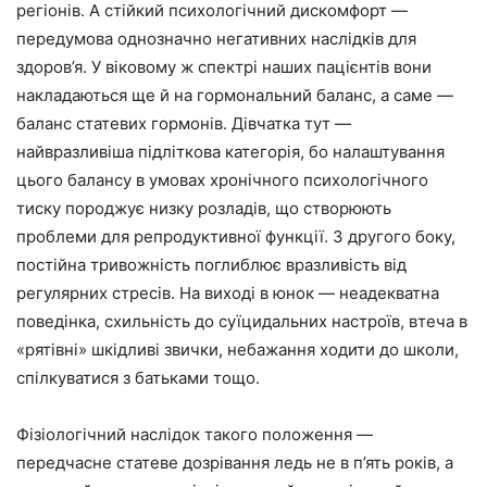
регіонів. А стійкий психологічний дискомфорт —
передумова однозначно негативних наслідків для
здоров’я. У віковому ж спектрі наших пацієнтів вони
накладаються ще й на гормональний баланс, а саме —
баланс статевих гормонів. Дівчатка тут —
найвразливіша підліткова категорія, бо налаштування
цього балансу в умовах хронічного психологічного
тиску породжує низку розладів, що створюють
проблеми для репродуктивної функції. З другого боку,
постійна тривожність поглиблює вразливість від
регулярних стресів. На виході в юнок — неадекватна
поведінка, схильність до суїцидальних настроїв, втеча в
«рятівні» шкідливі звички, небажання ходити до школи,
спілкуватися з батьками тощо.
Фізіологічний наслідок такого положення —
передчасне статеве дозрівання ледь не в п’ять років, а