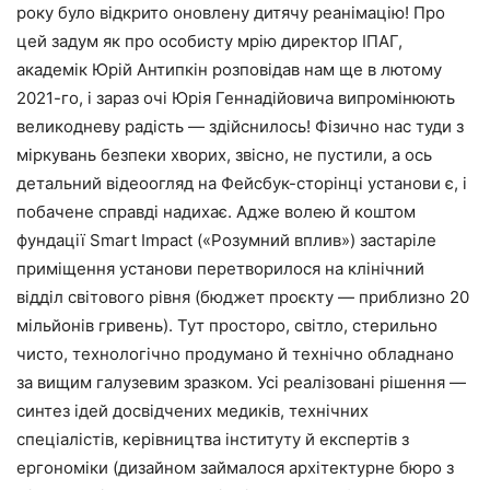
року було відкрито оновлену дитячу реанімацію! Про
цей задум як про особисту мрію директор ІПАГ,
академік Юрій Антипкін розповідав нам ще в лютому
2021-го, і зараз очі Юрія Геннадійовича випромінюють
великодневу радість — здійснилось! Фізично нас туди з
міркувань безпеки хворих, звісно, не пустили, а ось
детальний відеоогляд на Фейсбук-сторінці установи є, і
побачене справді надихає. Адже волею й коштом
фундації Smart Impact («Розумний вплив») застаріле
приміщення установи перетворилося на клінічний
відділ світового рівня (бюджет проєкту — приблизно 20
мільйонів гривень). Тут просторо, світло, стерильно
чисто, технологічно продумано й технічно обладнано
за вищим галузевим зразком. Усі реалізовані рішення —
синтез ідей досвідчених медиків, технічних
спеціалістів, керівництва інституту й експертів з
ергономіки (дизайном займалося архітектурне бюро з