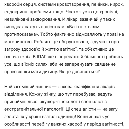
хвороби серця, системи кровотворення, печінки, нирок,
ендокринні проблеми тощо. Часто-густо це хронічні,
невиліковні захворювання. Й лікарі зазвичай у таких
випадках кажуть пацієнткам: «Вагітність вам
протипоказана». Тобто фактично відмовляють у праві на
материнство. Роблять це обґрунтовано, з думкою про
загрозу здоров’ю й життю вагітної, та об’єктивно це
означає «ні». В ІПАГ же в переважній більшості роблять
усе, що в їхніх силах, аби не заперечувати священне
право жінки мати дитину. Як це досягається?
Найвагоміший чинник — фахова кваліфікація лікарів
відділення. Кожну жінку, що тут перебуває, ведуть
принаймні двоє: акушер-гінеколог і спеціаліст з
екстрагенітальної патології. Ці спеціалісти — на вагу
золота, їх у країні взагалі одиниці! Вони знають усі
особливості перебігу важких хвороб у період вагітності,