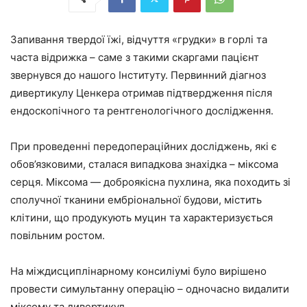
Запивання твердої їжі, відчуття «грудки» в горлі та
часта відрижка – саме з такими скаргами пацієнт
звернувся до нашого Інституту. Первинний діагноз
дивертикулу Ценкера отримав підтвердження після
ендоскопічного та рентгенологічного дослідження.
При проведенні передопераційних досліджень, які є
обов’язковими, сталася випадкова знахідка – міксома
серця. Міксома — доброякісна пухлина, яка походить зі
сполучної тканини ембріональної будови, містить
клітини, що продукують муцин та характеризується
повільним ростом.
На міждисциплінарному консиліумі було вирішено
провести симультанну операцію – одночасно видалити
міксому та дивертикул.