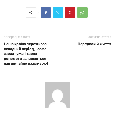
попередня стаття
наступна стаття
Наша країна переживає
Передпокій життя
складний період, і саме
зараз гуманітарна
допомога залишається
надзвичайно важливою!