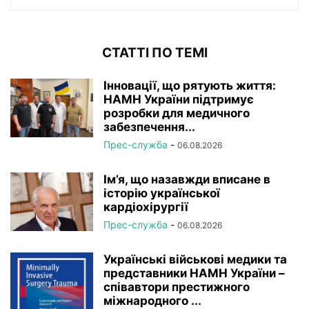
СТАТТІ ПО ТЕМІ
Інновації, що рятують життя:
НАМН України підтримує
розробки для медичного
забезпечення...
Прес-служба
-
06.08.2026
Ім’я, що назавжди вписане в
історію української
кардіохірургії
Прес-служба
-
06.08.2026
Українські військові медики та
представники НАМН України –
співавтори престижного
міжнародного ...