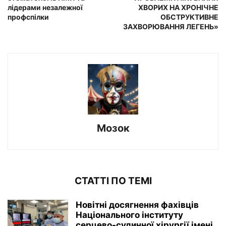
лідерами незалежної
ХВОРИХ НА ХРОНІЧНЕ
профспілки
ОБСТРУКТИВНЕ
ЗАХВОРЮВАННЯ ЛЕГЕНЬ»
Мозок
СТАТТІ ПО ТЕМІ
Новітні досягнення фахівців
Національного інституту
серцево-судинної хірургії імeні