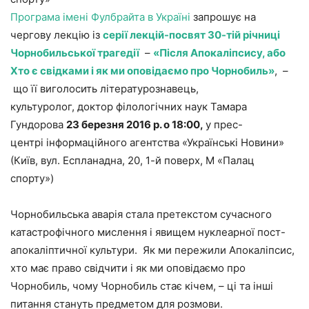
Програма імені Фулбрайта в Україні
запрошує на
чергову лекцію із
серії лекцій-посвят 30-тій річниці
Чорнобильської трагедії
–
«Після Апокаліпсису, або
Хто є свідками і як ми оповідаємо про Чорнобиль»
, –
що її виголосить літературознавець,
культуролог, доктор філологічних наук Тамара
Гундорова
23 березня 2016 р. о 18:00,
у прес-
центрі інформаційного агентства «Українські Новини»
(Київ, вул. Еспланадна, 20, 1-й поверх, М «Палац
спорту»)
Чорнобильська аварія стала претекстом сучасного
катастрофічного мислення і явищем нуклеарної пост-
апокаліптичної культури. Як ми пережили Апокаліпсис,
хто має право свідчити і як ми оповідаємо про
Чорнобиль, чому Чорнобиль стає кічем, – ці та інші
питання стануть предметом для розмови.