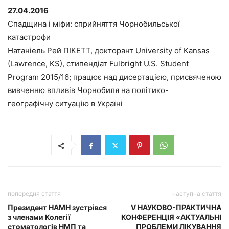
27.04.2016
Спадщина і міфи: сприйняття Чорнобильської
катастрофи
Натаніель Рей ПІКЕТТ, докторант University of Kansas
(Lawrence, KS), стипендіат Fulbright U.S. Student
Program 2015/16; працює над дисертацією, присвяченою
вивченню впливів Чорнобиля на політико-
географічну ситуацію в Україні
попередня стаття
наступна стаття
Президент НАМН зустрівся
V НАУКОВО-ПРАКТИЧНА
з членами Колегії
КОНФЕРЕНЦІЯ «АКТУАЛЬНІ
стоматологів НМП та
ПРОБЛЕМИ ЛІКУВАННЯ