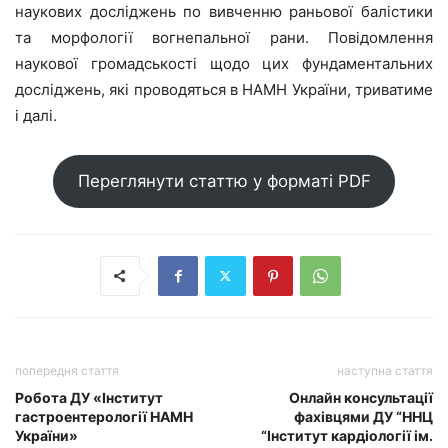
наукових досліджень по вивченню раньової балістики
та морфології вогнепальної рани. Повідомлення
наукової громадськості щодо цих фундаментальних
досліджень, які проводяться в НАМН України, триватиме
і далі.
Переглянути статтю у форматі PDF
попередня стаття
наступна стаття
Робота ДУ «Інститут
Онлайн консультації
гастроентерології НАМН
фахівцями ДУ “ННЦ
України»
“Інститут кардіології ім.