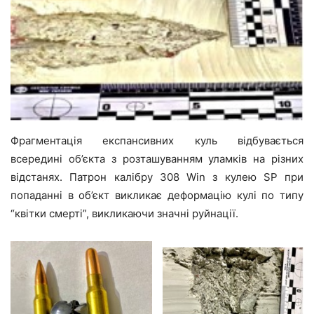
Фрагментація експансивних куль відбувається
всередині об’єкта з розташуванням уламків на різних
відстанях. Патрон калібру 308 Win з кулею SP при
попаданні в об’єкт викликає деформацію кулі по типу
“квітки смерті”, викликаючи значні руйнації.