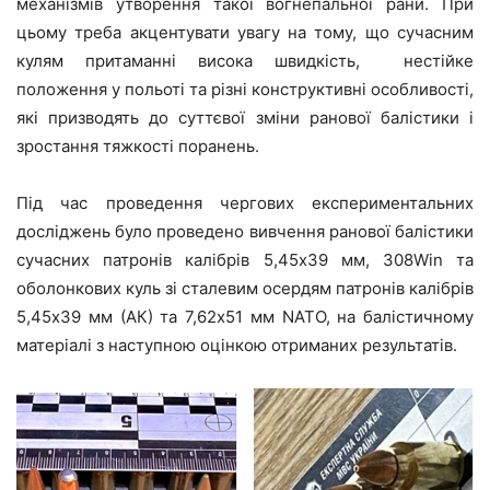
механізмів утворення такої вогнепальної рани. При
цьому треба акцентувати увагу на тому, що сучасним
кулям притаманні висока швидкість, нестійке
положення у польоті та різні конструктивні особливості,
які призводять до суттєвої зміни ранової балістики і
зростання тяжкості поранень.
Під час проведення чергових експериментальних
досліджень було проведено вивчення ранової балістики
сучасних патронів калібрів 5,45х39 мм, 308Win та
оболонкових куль зі сталевим осердям патронів калібрів
5,45х39 мм (АК) та 7,62х51 мм NATO, на балістичному
матеріалі з наступною оцінкою отриманих результатів.