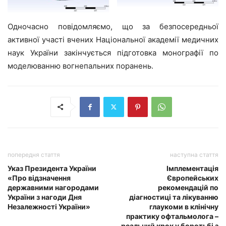
Одночасно повідомляємо, що за безпосередньої
активної участі вчених Національної академії медичних
наук України закінчується підготовка монографії по
моделюванню вогнепальних поранень.
попередня стаття
наступна стаття
Указ Президента України
Імплементація
«Про відзначення
Європейських
державними нагородами
рекомендацій по
України з нагоди Дня
діагностиці та лікуванню
Незалежності України»
глаукоми в клінічну
практику офтальмолога –
реальний крок у боротьбі з