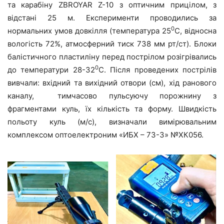
та карабіну ZBROYAR Z-10 з оптичним прицілом, з
відстані 25 м. Експерименти проводились за
0
нормальних умов довкілля (температура 25
С, відносна
вологість 72%, атмосферний тиск 738 мм рт/ст). Блоки
балістичного пластиліну перед пострілом розігрівались
0
до температури 28-32
С. Після проведених пострілів
вивчали: вхідний та вихідний отвори (см), хід ранового
каналу, тимчасово пульсуючу порожнину з
фрагментами куль, їх кількість та форму. Швидкість
польоту куль (м/с), визначали вимірювальним
комплексом оптоелектроним «ИБХ – 73-3» №ХК056.