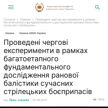
Головна
Новини
Проведені чергові експерименти в рамках
багатоетапного фундаментального дослідження ранової балістики
сучасних стрілецьких...
Новини
Новини НАМН України
Проведені чергові
експерименти в рамках
багатоетапного
фундаментального
дослідження ранової
балістики сучасних
стрілецьких боєприпасів
1849
від
Прес-служба
-
25.08.2021