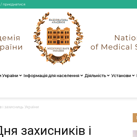
 / приєднатися
и України
Інформація для населення
Діяльність
Установи
НАМН
в і захисниць України
ня захисників і
України