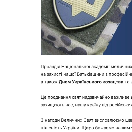
Президія Національної академії медичних н
на захисті нашої Батьківщини з професій
а також
Днем Українського козацтва
та 
Це поєднання свят надзвичайно важливе дл
захищають нас, нашу країну від російських
З нагоди Величних Свят висловлюємо шан
цілісність України. Щиро бажаємо нашим 