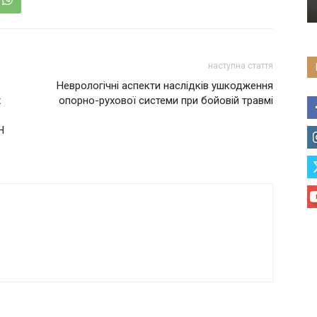
наступна стаття
Неврологічні аспекти наслідків ушкодження
х
опорно-рухової системи при бойовій травмі
Н