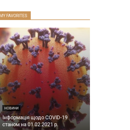
MY FAVORITES
НОВИНИ
НОВИНИ
Кількість госп
Інформація щодо COVID-19
COVID-19 в у
станом на 01.02.2021 р.
України стано