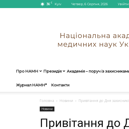
C
36
Kyiv
Четвер, 6 Серпня, 2026
Увійти
Про НАМН
Президія
Академія – поруч із захисникам
Журнал НАМН*
Контакти
Головна
Новини
Привітання до Дня захисникі
Новини
Привітання до Д