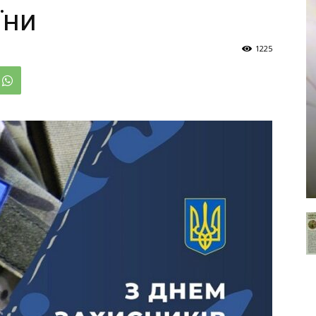
їни
1225