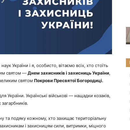
аук України і я, особисто, вітаємо всіх, хто стоїть
ним святом —
Днем захисників і захисниць України
,
великим святом
Покрови Пресвятої Богородиці.
я України. Українські військові — нащадки козаків,
 загарбників.
у та подяку кожному, хто захищає територіальну
захисникам і захисницям сили, витримки, міцного