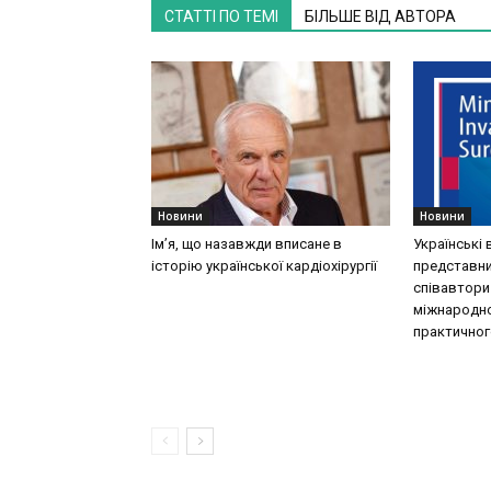
СТАТТІ ПО ТЕМІ
БІЛЬШЕ ВІД АВТОРА
Новини
Новини
Ім’я, що назавжди вписане в
Українські 
історію української кардіохірургії
представни
співавтори
міжнародно
практичног