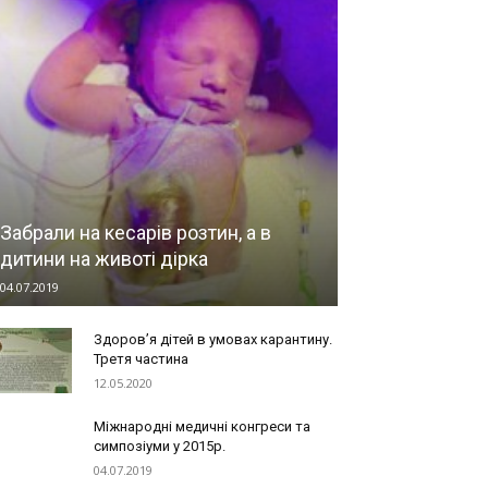
Забрали на кесарів розтин, а в
дитини на животі дірка
04.07.2019
Здоров’я дітей в умовах карантину.
Третя частина
12.05.2020
Міжнародні медичні конгреси та
симпозіуми у 2015р.
04.07.2019