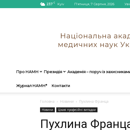
C
23.7
Kyiv
П’ятниця, 7 Серпня, 2026
Уві
Про НАМН
Президія
Академія – поруч із захисникам
Журнал НАМН*
Контакти
Головна
Новини
Пухлина Франца
Новини
Цікаві професійні випадки
Пухлина Франц