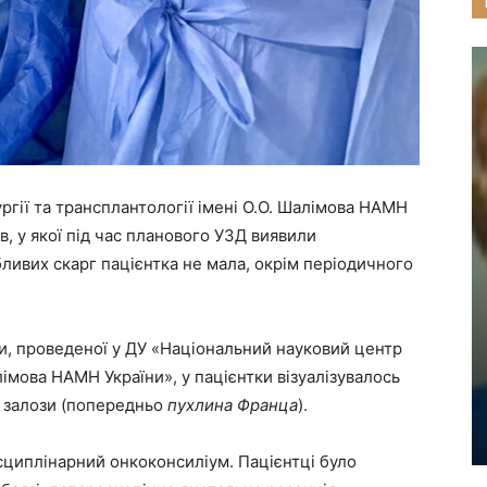
ргії та трансплантології імені О.О. Шалімова НАМН
в, у якої під час планового УЗД виявили
ливих скарг пацієнтка не мала, окрім періодичного
и, проведеної у ДУ «Національний науковий центр
алімова НАМН України», у пацієнтки візуалізувалось
ї залози (попередньо
пухлина Франца
).
сциплінарний онкоконсиліум. Пацієнтці було