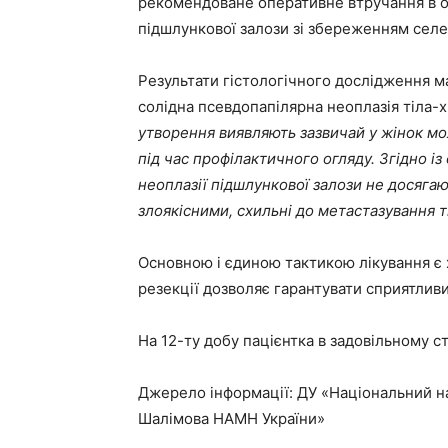
рекомендоване оперативне втручання в об
підшлункової залози зі збереженням селе
Результати гістологічного дослідження м
солідна псевдопапілярна неоплазія тіла-
утворення виявляють зазвичай у жінок мо
під час профілактичного огляду. Згідно і
неоплазії підшлункової залози не досягаю
злоякісними, схильні до метастазування т
Основною і єдиною тактикою лікування є 
резекції дозволяє гарантувати сприятливи
На 12-ту добу пацієнтка в задовільному ст
Джерело інформації: ДУ «Національний нау
Шалімова НАМН України»