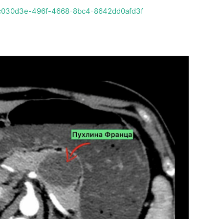
/ac030d3e-496f-4668-8bc4-8642dd0afd3f