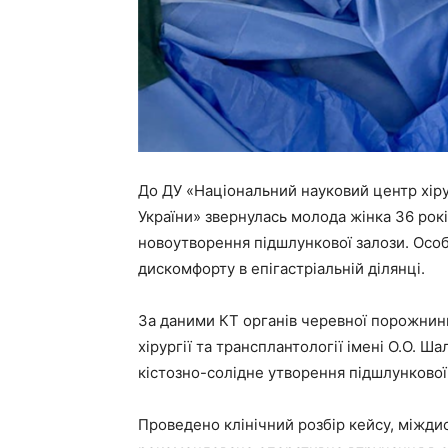
До ДУ «Національний науковий центр хіру
України» звернулась молода жінка 36 рокі
новоутворення підшлункової залози. Особ
дискомфорту в епігастріальній ділянці.
За даними КТ органів черевної порожнин
хірургії та трансплантології імені О.О. Ш
кістозно-солідне утворення підшлунково
Проведено клінічний розбір кейсу, міжди