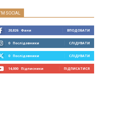
I'M SOCIAL
20,826
Фани
ВПОДОБАТИ
0
Послідовники
СЛІДУВАТИ
0
Послідовники
СЛІДУВАТИ
14,000
Підписники
ПІДПИСАТИСЯ