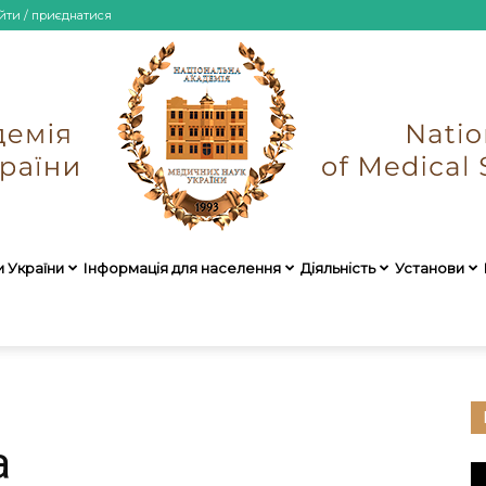
йти / приєднатися
и України
Інформація для населення
Діяльність
Установи
НАМН
а
України