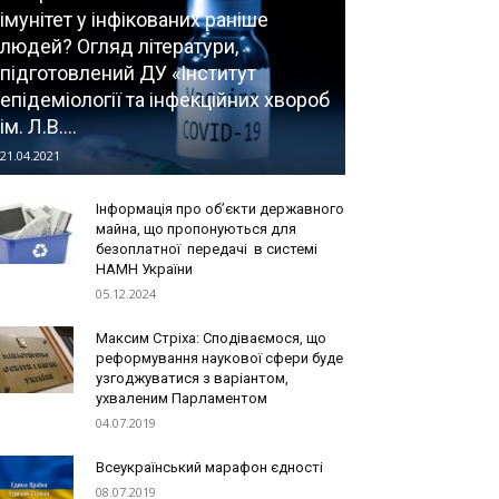
імунітет у інфікованих раніше
людей? Огляд літератури,
підготовлений ДУ «Інститут
епідеміології та інфекційних хвороб
ім. Л.В....
21.04.2021
Інформація про об’єкти державного
майна, що пропонуються для
безоплатної передачі в системі
НАМН України
05.12.2024
Максим Стріха: Сподіваємося, що
реформування наукової сфери буде
узгоджуватися з варіантом,
ухваленим Парламентом
04.07.2019
Всеукраїнський марафон єдності
08.07.2019