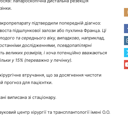
сязі: лапароскопічна дистальна резекція
зінки.
акропрепарату підтвердили попередній діагноз:
хвоста підшлункової залози або пухлина Франца.
Ці
лодого та середнього віку, випадково, наприклад,
з останніми дослідженнями, псевдопапілярні
ть великих розмірів, і хоча потенційно вважаються
ільки у 15% (переважно у печінку).
хірургічне втручання, що за досягнення чистоти
й прогноз для пацієнтки.
ані виписана зі стаціонару.
ковий центр хірургії та трансплантології імені О.О.