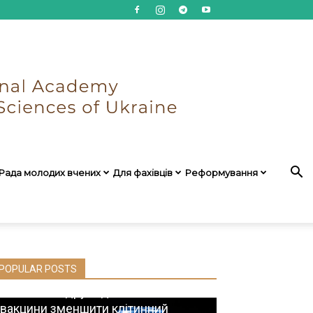
Рада молодих вчених
Для фахівців
Реформування
POPULAR POSTS
Чи могла б друга доза МРНК-
вакцини зменшити клітинний