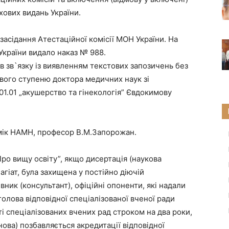
хових видань України.
засідання Атестаційної комісії МОН України. На
України видало наказ № 988.
 в зв`язку із виявленням текстових запозичень без
вого ступеню доктора медичних наук зі
.01.01 „акушерство та гінекологія” Євдокимову
емік НАМН, професор В.М.Запорожан.
„Про вищу освіту”, якщо дисертація (наукова
агіат, була захищена у постійно діючій
івник (консультант), офіційні опоненти, які надали
голова відповідної спеціалізованої вченої ради
і спеціалізованих вчених рад строком на два роки,
ова) позбавляється акредитації відповідної