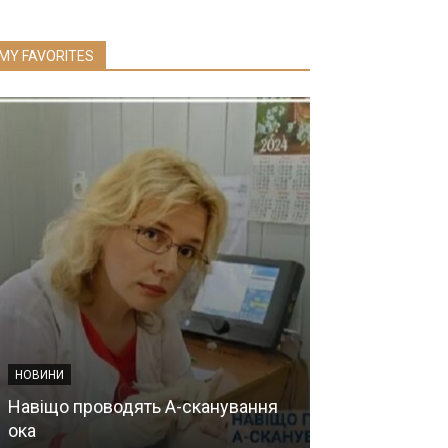
MY FAVORITES
НОВИНИ
НОВИНИ
Навіщо проводять А-сканування
Конкурс на Пр
ока
Костюка