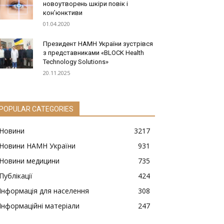
новоутворень шкіри повік і
кон’юнктиви
01.04.2020
Президент НАМН України зустрівся
з представниками «BLOCK Health
Technology Solutions»
20.11.2025
POPULAR CATEGORIES
Новини
3217
Новини НАМН України
931
Новини медицини
735
Публікації
424
Інформація для населення
308
Інформаційні матеріали
247