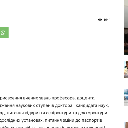
1644
присвоєння вчених звань професора, доцента,
дження наукових ступенів доктора і кандидата наук,
ад, питання відкриття аспірантури та докторантури
дослідних установах, питання зміни до паспортів
ційних комісій та включення (відмову у включені)