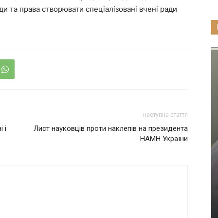
ади та права створювати спеціалізовані вчені ради
наступна стаття
 і
Лист науковців проти наклепів на президента
НАМН України