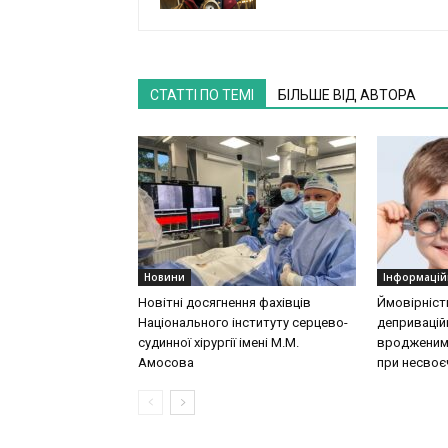
СТАТТІ ПО ТЕМІ
БІЛЬШЕ ВІД АВТОРА
Новини
Інформацій
Новітні досягнення фахівців
Ймовірніст
Національного інституту серцево-
деприваційн
судинної хірургії імeні М.М.
вродженими
Амосова
при несвоєч