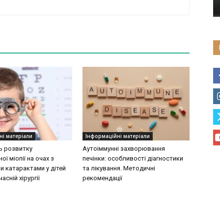
ні матеріали
Інформаційні матеріали
ь розвитку
Аутоіммунні захворювання
ої міопії на очах з
печінки: особливості діагностики
 катарактами у дітей
та лікування. Методичні
асній хірургії
рекомендації