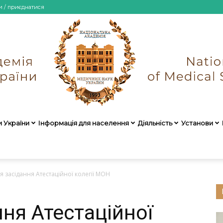
и / приєднатися
и України
Інформація для населення
Діяльність
Установи
НАМН
я засідання Атестаційної колегії МОН
ня Атестаційної
України