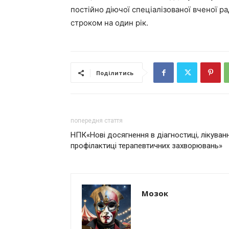
постійно діючої спеціалізованої вченої р
строком на один рік.
Поділитись
попередня стаття
НПК«Нові досягнення в діагностиці, лікуванні
профілактиці терапевтичних захворювань»
Мозок