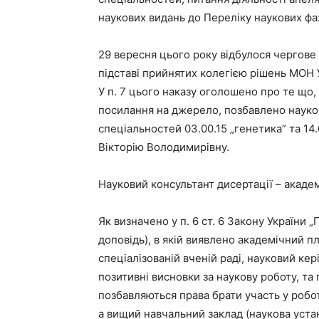
наукових видань до Переліку наукових фа
29 вересня цього року відбулося чергове 
підставі прийнятих колегією рішень МОН 
У п. 7 цього наказу оголошено про те що,
посилання на джерело, позбавлено науко
спеціальностей 03.00.15 „генетика” та 14
Вікторію Володимирівну.
Науковий консультант дисертації – акад
Як визначено у п. 6 ст. 6 Закону України 
доповідь), в якій виявлено академічний пл
спеціалізованій вченій раді, науковий кер
позитивні висновки за наукову роботу, та 
позбавляються права брати участь у робот
а вищий навчальний заклад (наукова устан