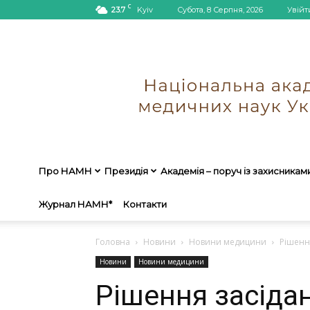
C
23.7
Kyiv
Субота, 8 Серпня, 2026
Увійт
Про НАМН
Президія
Академія – поруч із захисникам
Журнал НАМН*
Контакти
Головна
Новини
Новини медицини
Рішенн
Новини
Новини медицини
Рішення засідан