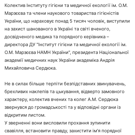
Колектив Інституту гігієни та медичної екології ім. О.М.
Марзєєва та члени наукового товариства гігієністів
України, що нараховує понад 5 тисяч чоловік, виступили
на захист шанованого в Україні та світі вченого,
досвідченого медика та порядного керівника –
директора ДУ "Інститут гігієни та медичної екології ім.
О.М. Марзєєва НАМН України", президента Національної
академії медичних наук України академіка Андрія
Михайловича Сердюка.
Не в силах більше терпіти безпідставних звинувачень,
брехливих наклепів та цькування, відверто замовного
характеру, колектив вчених та колег А.М. Сердюка
звернувся до громадськості та у відповідні органи із
відкритим листом.
У зверненні вони висловили прохання зупинити
свавілля, встановити правду, захистити ім'я порядної