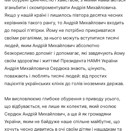
зганьбити і скомпроментувати Андрія Михайловича.
Якщо у нашій країні і лишилось півтора десятка чесних
керівників такого рангу, то Андрій Михайлович входить
до першої п'ятірки. Йому не потрібно прикриватися
своїми регаліями, за нього можуть вступитися тисячі
людей, яким Андрій Михайлович абсолютно
безкорисливо допоміг і допомагає, які завдячують йому
своїм здоров'ям і життям! Президента НАМН України
Андрія Михайловича Сердюка знають, цінують,
поважають і люблять тисячі людей: від простих
пацієнтів українських клінік до голів іноземних держав.
Ми висловлюємо глибоке обурення з приводу усього,
що відбувається, не лише як колектив, який очолює
Сердюк Андрій Михайлович, а ще й як громадяни
України, яким не байдуже наше спільне майбутнє, що
хочуть чесно дивитись в очі своїм дітям і нащадкам та