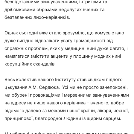
безпідставними звинуваченнями, інтригами та
дріб'язковими образами недолугих вчених та
безталанних лихо-керівників.
Однак сьогодні вже стало зрозуміло, що комусь стало
дуже вигідно відволікати увагу громадськості від
справжніх проблем, яких у медицині нині дуже багато, і
намагатися змістити акценти у площину модних нині
корупційних скандалів.
Весь колектив нашого Інституту став свідком підлого
цькування А.М. Сердюка. Усі ми не просто занепокоєні,
ми обурені провокаціями і мерзенними звинуваченнями
на адресу не лише нашого керівника – вченого, добре
відомого далеко за межами нашої країни, лікаря, чесної,
принципової, благородної Людини із щирим серцем.
Ми обурені цинічністю і хамством, з якими намагаються