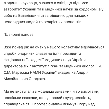
людини і науковця, знаного в світі, що піднімає
авторитет України та її медичної науки за кордоном, а у
себе на Батьківщині став мішенню для нападок
непорядних людей та заздрісних опонентів.
"Шановні панове!
Вже понад рік на очах у нашого колективу відбуваються
спроби очорнити славетне ім'я президента
Національної академії медичних наук України,
директора ДУ " Інститут гігєни та медичної екології ім.
О.М. Марзєєва НАМН України" академіка Андрія
Михайловича Сердюка.
Ми не виступали з жодними заявами чи то вимогами,
поскільки вважали, що здоровий глузд, чесність,
справедливість і професіоналізм візьмуть гору над