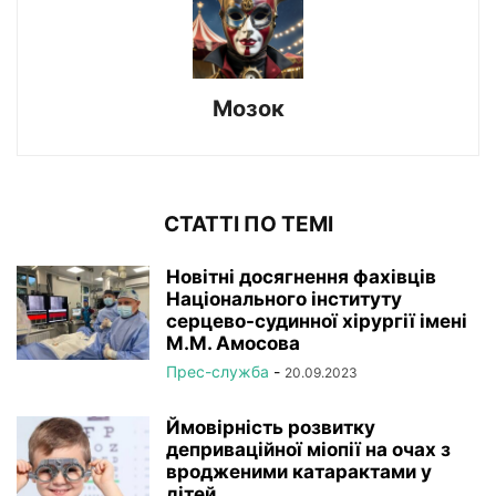
Мозок
СТАТТІ ПО ТЕМІ
Новітні досягнення фахівців
Національного інституту
серцево-судинної хірургії імeні
М.М. Амосова
Прес-служба
-
20.09.2023
Ймовірність розвитку
деприваційної міопії на очах з
вродженими катарактами у
дітей...