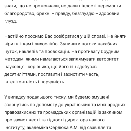
знати, що не промовчали, не дали підлості перемогти
благородство, брехні – правду, безглуздю – здоровий
глузд.
Настійно просимо Вас розібратися у цій справі. Не йняти
віри пліткам і лихослів'ю. Зупинити потоки нахабних
чуток, наклепів та провокацій. На противагу брудним
методам, якими намагаються заплямувати авторитет
науковця і керівника, що його він здобував
десятиліттями, поставити і захистити честь,
інтелігентність і порядність .
У випадку подальшого тиску, ми будемо змушені
звернутись по допомогу до українських та міжнародних
правозахисних та громадських організацій із закликом
про захист честі та гідності директора нашого
Інституту, академіка Сердюка А.М. від свавілля та