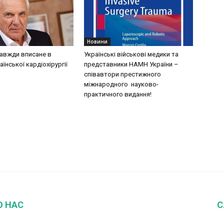
Новини
завжди вписане в
Українські військові медики та
аїнської кардіохірургії
представники НАМН України –
співавтори престижного
міжнародного науково-
практичного видання!
О НАС
С