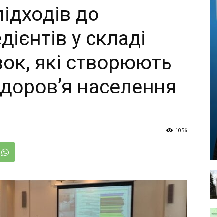
ідходів до
дієнтів у складі
вок, які створюють
здоров’я населення
1056