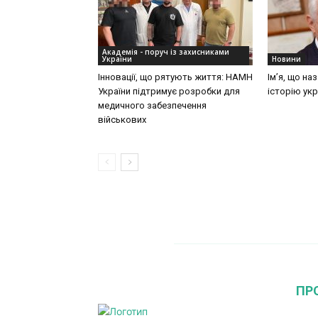
Академія - поруч із захисниками
України
Новини
Інновації, що рятують життя: НАМН
Ім’я, що на
України підтримує розробки для
історію укр
медичного забезпечення
військових
ПР