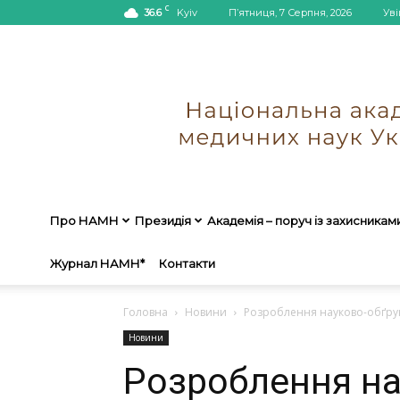
C
36.6
Kyiv
П’ятниця, 7 Серпня, 2026
Уві
Про НАМН
Президія
Академія – поруч із захисникам
Журнал НАМН*
Контакти
Головна
Новини
Розроблення науково-обґрунто
Новини
Розроблення на