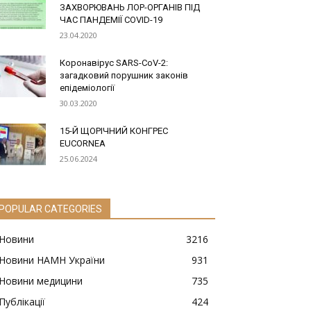
ЗАХВОРЮВАНЬ ЛОР-ОРГАНІВ ПІД
ЧАС ПАНДЕМІЇ COVID-19
23.04.2020
Коронавірус SARS-CoV-2:
загадковий порушник законів
епідеміології
30.03.2020
15-Й ЩОРІЧНИЙ КОНГРЕС
EUCORNEA
25.06.2024
POPULAR CATEGORIES
Новини
3216
Новини НАМН України
931
Новини медицини
735
Публікації
424