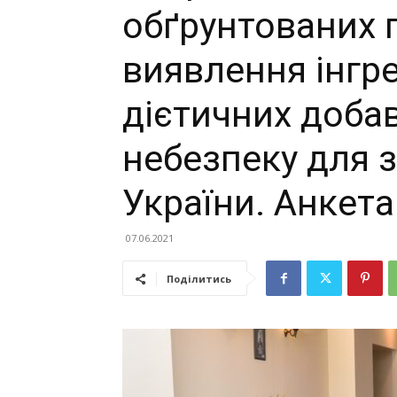
обґрунтованих п
виявлення інгре
дієтичних доба
небезпеку для 
України. Анкета
07.06.2021
Поділитись