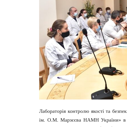
Л
абораторі
я
контролю якості
та безпек
ім. О.М. Марзєєва
НАМН
України
» в