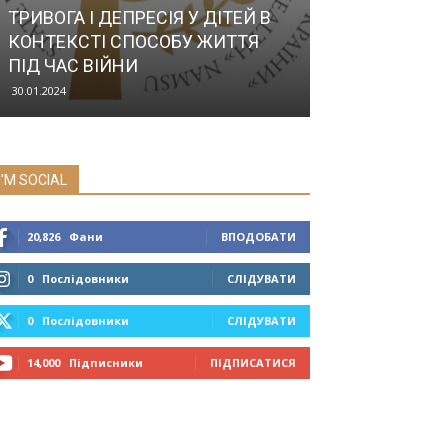
ТРИВОГА І ДЕПРЕСІЯ У ДІТЕЙ В
Валерій Бойко
КОНТЕКСТІ СПОСОБУ ЖИТТЯ
хірургії влуча
ПІД ЧАС ВІЙНИ
в десятку”
30.01.2024
Прес-служба
-
04.1
I'M SOCIAL
20,826
Фани
ВПОДОБАТИ
0
Послідовники
СЛІДУВАТИ
0
Послідовники
СЛІДУВАТИ
14,000
Підписники
ПІДПИСАТИСЯ