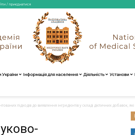
йти / приєднатися
и України
Інформація для населення
Діяльність
Установи
НАМН
ваних підходів до виявлення інгредієнтів у складі дієтичних добавок, які 
уково-
України