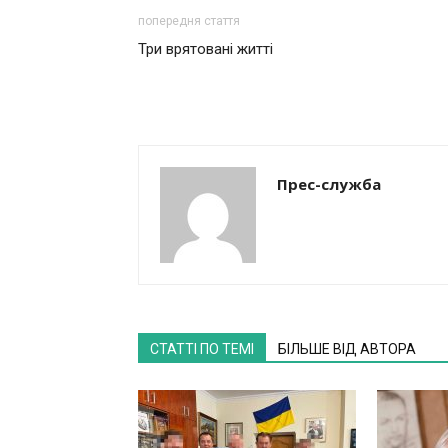
попередня стаття
Три врятовані житті
Прес-служба
СТАТТІ ПО ТЕМІ
БІЛЬШЕ ВІД АВТОРА