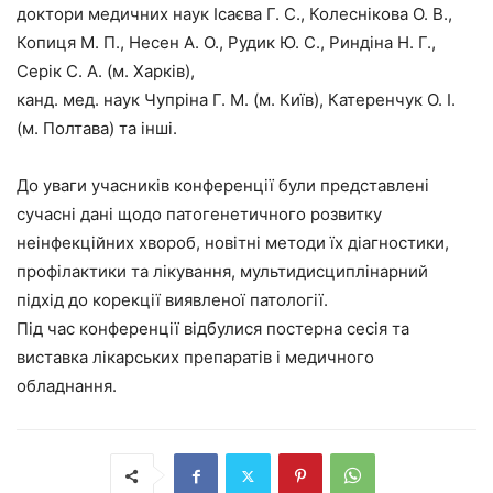
доктори медичних наук Ісаєва Г. С., Колеснікова О. В.,
Копиця М. П., Несен А. О., Рудик Ю. С., Риндіна Н. Г.,
Серік С. А. (м. Харків),
канд. мед. наук Чупріна Г. М. (м. Київ), Катеренчук О. І.
(м. Полтава) та інші.
До уваги учасників конференції були представлені
сучасні дані щодо патогенетичного розвитку
неінфекційних хвороб, новітні методи їх діагностики,
профілактики та лікування, мультидисциплінарний
підхід до корекції виявленої патології.
Під час конференції відбулися поcтерна сесія та
виставка лікарських препаратів і медичного
обладнання.