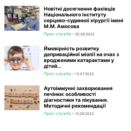
Новітні досягнення фахівців
Національного інституту
серцево-судинної хірургії імeні
М.М. Амосова
Прес-служба
-
20.09.2023
Ймовірність розвитку
деприваційної міопії на очах з
вродженими катарактами у
дітей...
Прес-служба
-
13.07.2023
Аутоіммунні захворювання
печінки: особливості
діагностики та лікування.
Методичні рекомендації
Прес-служба
-
12.06.2023