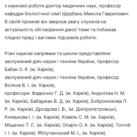
з наукової роботи доктор медичних наук, професор
кафедри біологічної хімії Щербань Микола Гаврилович.
В своїй промові він звернув увагу слухачів на
актуальність обговорення даної теми та побажав
плідної праці і вагомих підсумків роботи.
Різні наукові напрямки та школи представляли:
заслужений діяч науки і техніки України, професор
Бабак О. Я. (м. Харків),
заслужений діяч науки і техніки України, професор
Волков В. І. (м. Харків),
професори: Фадєєнко Г. Д. (м. Харків), Андон’єва Н. М.
(м. Харків), Бабаджан В. Д. (м. Харків), Боброннікова Л.
Р. (м. Харків), Дроздова І. В., (м. Дніпропетровськ),
Князькова І. І. (м. Харків), Коваль С. М. (м. Харків),
Міщенко Т. С. (м. Харків), Опарін О. А. (м. Харків), Топчій
І. І. (м. Харків), Яблучанський М. І., (м. Харків),