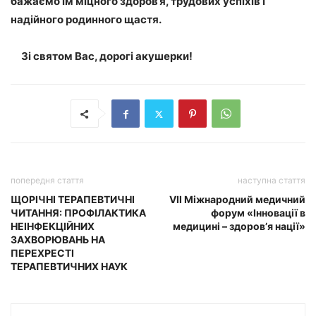
бажаємо їм міцного здоров’я, трудових успіхів і
надійного родинного щастя.
Зі святом Вас, дорогі акушерки!
попередня стаття
наступна стаття
ЩОРІЧНІ ТЕРАПЕВТИЧНІ
VII Міжнародний медичний
ЧИТАННЯ: ПРОФІЛАКТИКА
форум «Інновації в
НЕІНФЕКЦІЙНИХ
медицині – здоров’я нації»
ЗАХВОРЮВАНЬ НА
ПЕРЕХРЕСТІ
ТЕРАПЕВТИЧНИХ НАУК