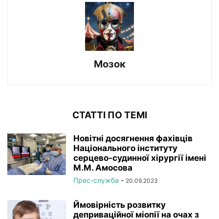
Мозок
СТАТТІ ПО ТЕМІ
Новітні досягнення фахівців
Національного інституту
серцево-судинної хірургії імeні
М.М. Амосова
Прес-служба
-
20.09.2023
Ймовірність розвитку
деприваційної міопії на очах з