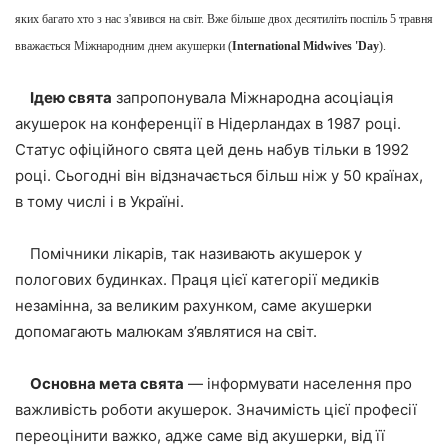
яких багато хто з нас з'явився на світ. Вже більше двох десятиліть поспіль 5 травня
вважається Міжнародним днем акушерки (
International Midwives 'Day
).
Ідею свята
запропонувала Міжнародна асоціація
акушерок на конференції в Нідерландах в 1987 році.
Статус офіційного свята цей день набув тільки в 1992
році. Сьогодні він відзначається більш ніж у 50 країнах,
в тому числі і в Україні.
Помічники лікарів, так називають акушерок у
пологових будинках. Праця цієї категорії медиків
незамінна, за великим рахунком, саме акушерки
допомагають малюкам з’являтися на світ.
Основна мета свята
— інформувати населення про
важливість роботи акушерок. Значимість цієї професії
переоцінити важко, адже саме від акушерки, від її