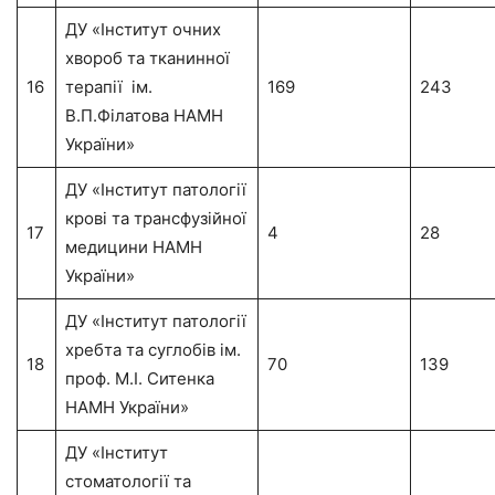
ДУ «Інститут очних
хвороб та тканинної
16
терапії ім.
169
243
В.П.Філатова НАМН
України»
ДУ «Інститут патології
крові та трансфузійної
17
4
28
медицини НАМН
України»
ДУ «Інститут патології
хребта та суглобів ім.
18
70
139
проф. М.І. Ситенка
НАМН України»
ДУ «Інститут
стоматології та