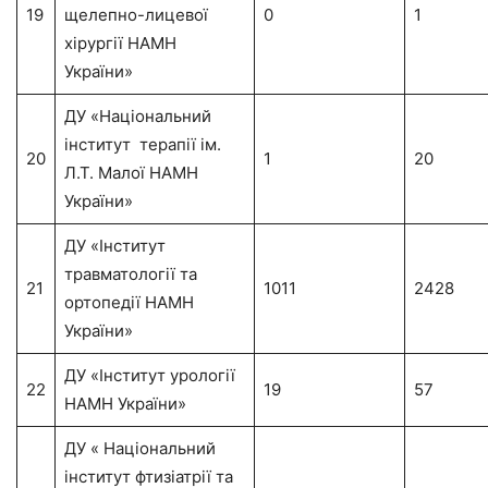
19
щелепно-лицевої
0
1
хірургії НАМН
України»
ДУ «Національний
інститут терапії ім.
20
1
20
Л.Т. Малої НАМН
України»
ДУ «Інститут
травматології та
21
1011
2428
ортопедії НАМН
України»
ДУ «Інститут урології
22
19
57
НАМН України»
ДУ « Національний
інститут фтизіатрії та