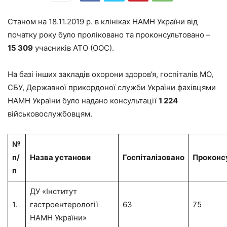
Станом на 18.11.2019 р. в клініках НАМН України від
початку року було проліковано та проконсультовано –
15 309
учасників АТО (ООС).
На базі інших закладів охорони здоров’я, госпіталів МО,
СБУ, Державної прикордоної служби України фахівцями
НАМН України було надано консультації
1 224
військовослужбовцям.
№
п/
Назва установи
Госпіталізовано
Проконс
п
ДУ «Інститут
1.
гастроентерології
63
75
НАМН України»