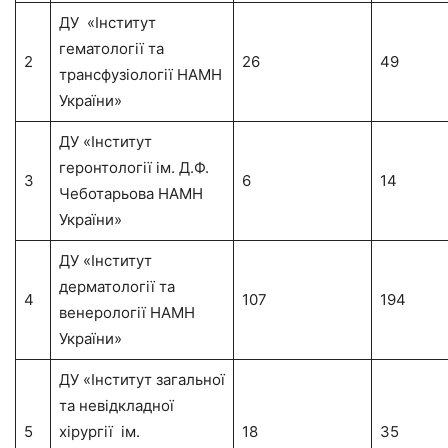
ДУ «Інститут
гематології та
2
26
49
трансфузіології НАМН
України»
ДУ «Інститут
геронтології ім. Д.Ф.
3
6
14
Чеботарьова НАМН
України»
ДУ «Інститут
дерматології та
4
107
194
венерології НАМН
України»
ДУ «Інститут загальної
та невідкладної
5
хірургії ім.
18
35