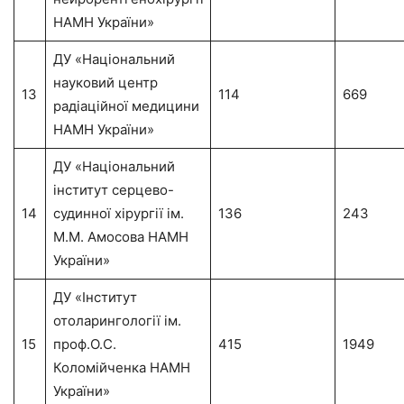
НАМН України»
ДУ «Національний
науковий центр
13
114
669
радіаційної медицини
НАМН України»
ДУ «Національний
інститут серцево-
14
судинної хірургії ім.
136
243
М.М. Амосова НАМН
України»
ДУ «Інститут
отоларингології ім.
15
проф.О.С.
415
1949
Коломійченка НАМН
України»