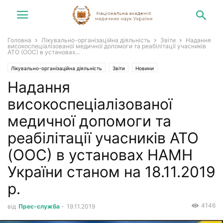
Головна
Лікувально-організаційна діяльність
Звіти
Надання
високоспеціалізованої медичної допомоги та реабілітації учасників
АТО (ООС) в установах...
Лікувально-організаційна діяльність
Звіти
Новини
Надання
Новини НАМН України
високоспеціалізованої
медичної допомоги та
реабілітації учасників АТО
(ООС) в установах НАМН
України станом на 18.11.2019
р.
4146
від
Прес-служба
-
19.11.2019