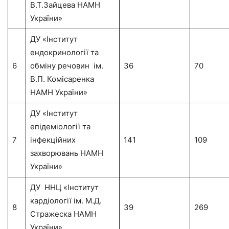
В.Т.Зайцева НАМН
України»
ДУ «Інститут
ендокринології та
6
обміну речовин ім.
36
70
В.П. Комісаренка
НАМН України»
ДУ «Інститут
епідеміології та
7
інфекційних
141
109
захворювань НАМН
України»
ДУ ННЦ «Інститут
кардіології ім. М.Д.
8
39
269
Стражеска НАМН
України»