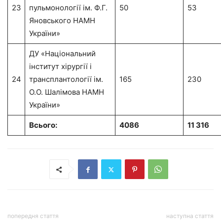
23
пульмонології ім. Ф.Г.
50
53
Яновського НАМН
України»
ДУ «Національний
інститут хірургії і
24
трансплантології ім.
165
230
О.О. Шалімова НАМН
України»
Всього:
4086
11 316
попередня стаття
наступна стаття