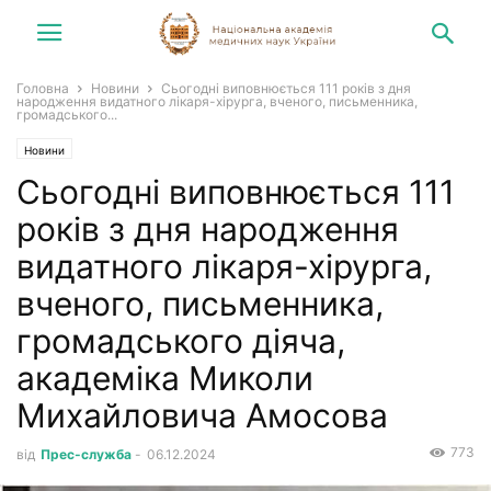
Головна
Новини
Сьогодні виповнюється 111 років з дня
народження видатного лікаря-хірурга, вченого, письменника,
громадського...
Новини
Сьогодні виповнюється 111
років з дня народження
видатного лікаря-хірурга,
вченого, письменника,
громадського діяча,
академіка Миколи
Михайловича Амосова
773
від
Прес-служба
-
06.12.2024