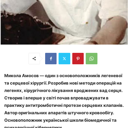
Микола Амосов — один з основоположників легеневої
та серцевої хірургії. Розробив нові методи операцій на
легенях, хірургічного лікування вроджених вад серця.
Створив і вперше у світі почав впроваджувати в
практику антитромботичні протези серцевих клапанів.
Автор оригінальних апаратів штучного кровообігу.
Основоположник української школи біомедичної та
психологічної кібернетики.