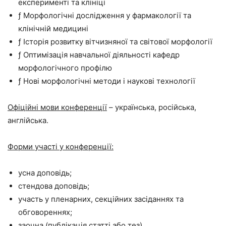
експерименті та клініці
ƒ Морфологічні дослідження у фармакології та
клінічній медицині
ƒ Історія розвитку вітчизняної та світової морфології
ƒ Оптимізація навчальної діяльності кафедр
морфологічного профілю
ƒ Нові морфологічні методи і наукові технології
Офіційні мови конференції
– українська, російська,
англійська.
Форми участі у конференції:
усна доповідь;
стендова доповідь;
участь у пленарних, секційних засіданнях та
обговореннях;
заочна (публікація статті або тез).