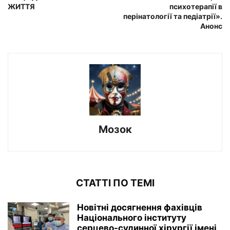
ЖИТТЯ
психотерапії в
перінатології та педіатрії».
Анонс
Мозок
СТАТТІ ПО ТЕМІ
Новітні досягнення фахівців
Національного інституту
серцево-судинної хірургії імeні