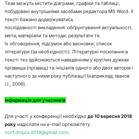
Тези можуть містити діаграми, графіки та таблиці,
побудовані внутрішніми засобами редактора MS Word. У
тексті бажано додержуватись
послідовності викладення: обґрунтування актуальності,
мета; матеріали та методи; результати та
їх обговорення; підсумок або висновки; список
літератури (за необхідності). Літературні посилання в
тексті тез здійснюються наведенням у круглих дужках
прізвища (прізвищ) та ініціалів одного або двох авторів і
наступного за ними року публікації (наприклад: Іванов
І.І., 2006).
Інформація для учасників
Для участі у конференції необхідно
до 10 вересня 2018
року
надіслати на e-mail оргкомітету
conf.dnipro.2018@gmail.com
: