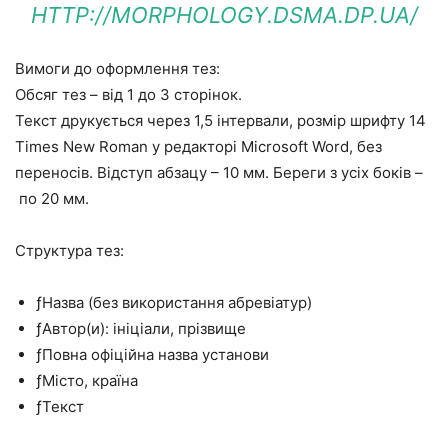
HTTP://MORPHOLOGY.DSMA.DP.UA/
Вимоги до оформлення тез:
Обсяг тез – від 1 до 3 сторінок.
Текст друкується через 1,5 інтервали, розмір шрифту 14
Times New Roman у редакторі Microsoft Word, без
переносів. Відступ абзацу – 10 мм. Береги з усіх боків –
по 20 мм.
Структура тез:
ƒНазва (без використання абревіатур)
ƒАвтор(и): ініціали, прізвище
ƒПовна офіційна назва установи
ƒМісто, країна
ƒТекст