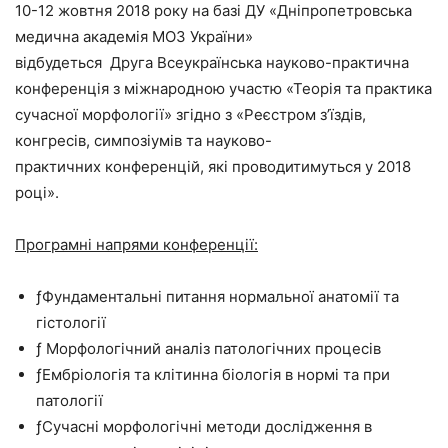
10-12 жовтня 2018 року на базі ДУ «Дніпропетровська
медична академія МОЗ України»
відбудеться Друга Всеукраїнська науково-практична
конференція з міжнародною участю «Теорія та практика
сучасної морфології» згідно з «Реєстром з’їздів,
конгресів, симпозіумів та науково-
практичних конференцій, які проводитимуться у 2018
році».
Програмні напрями конференції:
ƒФундаментальні питання нормальної анатомії та
гістології
ƒ Морфологічний аналіз патологічних процесів
ƒЕмбріологія та клітинна біологія в нормі та при
патології
ƒСучасні морфологічні методи дослідження в