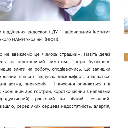
 відділення ендоскопії ДУ “Національний інститут
вського НАМН України” (НІФП).
то не вважаємо це чимось страшним. Навіть деякі
шель як нешкідливий симптом. Попри бухикання
видше вийти на роботу, сподіваючись, що залишки
ований пацієнт відчуває дискомфорт: з’являється
ьна астма, пневмонія – і дихання опиняється під
: хронічний або гострий, короткочасний з нападами
родуктивний), ранковий чи нічний, сезонний.
кашлю, серед яких серцева недостатність, алергія,