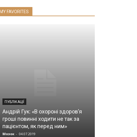
MY FAVORITES
ВІДЕО
Науково-прак
ПУБЛІКАЦІЇ
«Актуальні пи
Андрій Гук: «В охороні здоров’я
медичної доп
гроші повинні ходити не так за
серцево-суди
пацієнтом, як перед ним»
умовах воєнн
Мозок
-
04.07.2019
Прес-служба
-
13.0