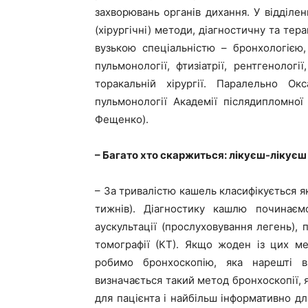
захворювань органів дихання. У відділен
(хірургічні) методи, діагностичну та те
вузькою спеціальністю – бронхологією,
пульмонології, фтизіатрії, рентгенологі
торакальній хірургії. Паралельно Окс
пульмонології Академії післядипломної 
Фещенко).
– Багато хто скаржиться: лікуєш-лікуєш
– За тривалістю кашель класифікується як
тижнів). Діагностику кашлю починаємо
аускультації (прослуховування легень), 
томографії (КТ). Якщо жоден із цих м
робимо бронхоскопію, яка нарешті в
визначається такий метод бронхоскопії,
для пацієнта і найбільш інформативно для