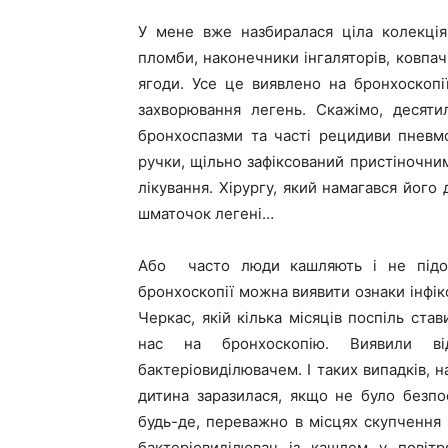
У мене вже назбиралася ціла колекція
пломби, наконечники інгаляторів, ковпачки
ягоди. Усе це виявлено на бронхоскопії
захворювання легень. Скажімо, десяти
бронхоспазми та часті рецидиви пневмо
ручки, щільно зафіксований пристіночни
лікування. Хірургу, який намагався його 
шматочок легені…
Або часто люди кашляють і не підоз
бронхоскопії можна виявити ознаки інфіко
Черкас, якій кілька місяців поспіль ста
нас на бронхоскопію. Виявили ві
бактеріовиділювачем. І таких випадків, н
дитина заразилася, якщо не було безпо
будь-де, переважно в місцях скупчення
бактеріовиділювач із кашлем у повітр