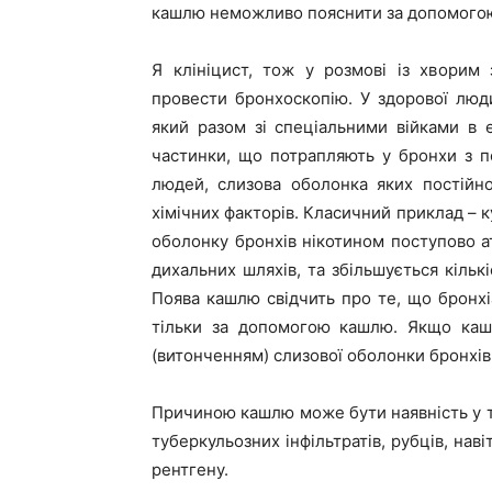
кашлю неможливо пояснити за допомогою
Я клініцист, тож у розмові із хворим
провести бронхоскопію. У здорової люди
який разом зі спеціальними війками в еп
частинки, що потрапляють у бронхи з п
людей, слизова оболонка яких постійно
хімічних факторів. Класичний приклад – к
оболонку бронхів нікотином поступово ат
дихальних шляхів, та збільшується кільк
Поява кашлю свідчить про те, що бронхі
тільки за допомогою кашлю. Якщо каш
(витонченням) слизової оболонки бронхів
Причиною кашлю може бути наявність у тр
туберкульозних інфільтратів, рубців, нав
рентгену.