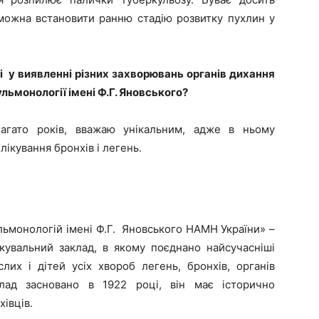
можна встановити ранню стадію розвитку пухлин у
і у виявленні різних захворювань органів дихання
ульмонології імені Ф.Г. Яновського?
агато років, вважаю унікальним, адже в ньому
лікування бронхів і легень.
ульмонологій імені Ф.Г. Яновського НАМН України» –
ікувальний заклад, в якому поєднано найсучасніші
лих і дітей усіх хвороб легень, бронхів, органів
клад засновано в 1922 році, він має історично
івців.