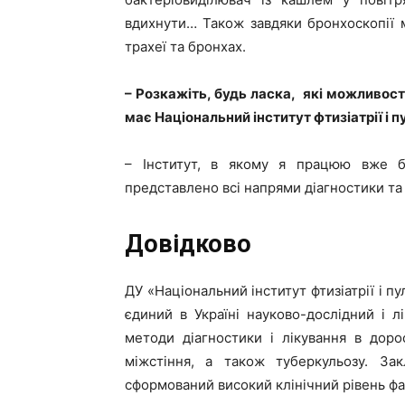
вдихнути… Також завдяки бронхоскопії 
трахеї та бронхах.
– Розкажіть, будь ласка, які можливост
має Національний інститут фтизіатрії і п
– Інститут, в якому я працюю вже б
представлено всі напрями діагностики та 
Довідково
ДУ «Національний інститут фтизіатрії і п
єдиний в Україні науково-дослідний і л
методи діагностики і лікування в дорос
міжстіння, а також туберкульозу. За
сформований високий клінічний рівень фах