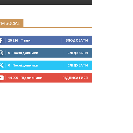
I'M SOCIAL
20,826
Фани
ВПОДОБАТИ
0
Послідовники
СЛІДУВАТИ
0
Послідовники
СЛІДУВАТИ
14,000
Підписники
ПІДПИСАТИСЯ