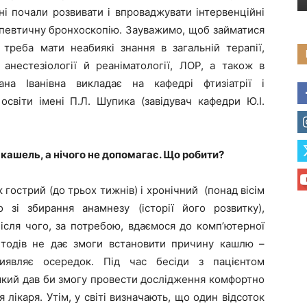
ні почали розвивати і впроваджувати інтервенційні
рапевтичну бронхоскопію. Зауважимо, щоб займатися
 треба мати неабиякі знання в загальній терапії,
ї, анестезіології й реаніматології, ЛОР, а також в
ана Іванівна викладає на кафедрі фтизіатрії і
освіти імені П.Л. Шупика (завідувач кафедри Ю.І.
 кашель, а нічого не допомагає. Що робити?
 гострий (до трьох тижнів) і хронічний (понад вісім
 зі збирання анамнезу (історії його розвитку),
після чого, за потребою, вдаємося до комп’ютерної
етодів не дає змоги встановити причину кашлю –
иявляє осередок. Під час бесіди з пацієнтом
 який дав би змогу провести дослідження комфортно
 лікаря. Утім, у світі визначають, що один відсоток