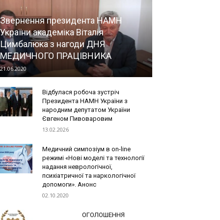
Звернення президента НАМН
України академіка Віталія
Цимбалюка з нагоди ДНЯ
МЕДИЧНОГО ПРАЦІВНИКА
21.06.2020
Відбулася робоча зустріч
Президента НАМН України з
народним депутатом України
Євгеном Пивоваровим
13.02.2026
Медичний симпозіум в on-line
режимі «Нові моделі та технології
надання неврологічної,
психіатричної та наркологічної
допомоги». Анонс
02.10.2020
ОГОЛОШЕННЯ