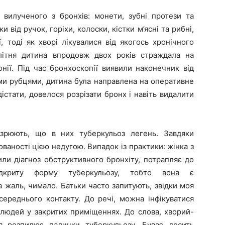
 вилученого з бронхів: монети, зубні протези та
 від ручок, горіхи, колоски, кістки м’ясні та рибні,
, тоді як хворі лікувалися від якогось хронічного
літня дитина впродовж двох років страждала на
нії. Під час бронхоскопії виявили наконечник від
ми рубцями, дитина була направлена на оперативне
дістати, довелося розрізати бронх і навіть видалити
рюють, що в них туберкульоз легень. Завдяки
ваності цією недугою. Випадок із практики: жінка з
вили діагноз обструктивного бронхіту, потрапляє до
дкриту форму туберкульозу, тобто вона є
а жаль, чимало. Батьки часто запитують, звідки моя
середнього контакту. До речі, можна інфікуватися
 людей у закритих приміщеннях. До слова, хворий-
я розпилює палички туберкульозу. Буває досить