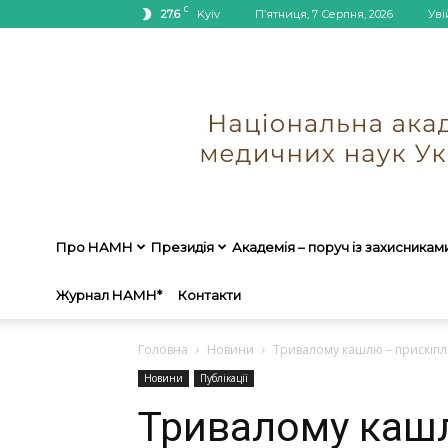
C
27.6
Kyiv
П’ятниця, 7 Серпня, 2026
Уві
Про НАМН
Президія
Академія – поруч із захисникам
Журнал НАМН*
Контакти
Головна
Новини
Тривалому кашлю – прискіпли
Новини
Публікації
Тривалому каш