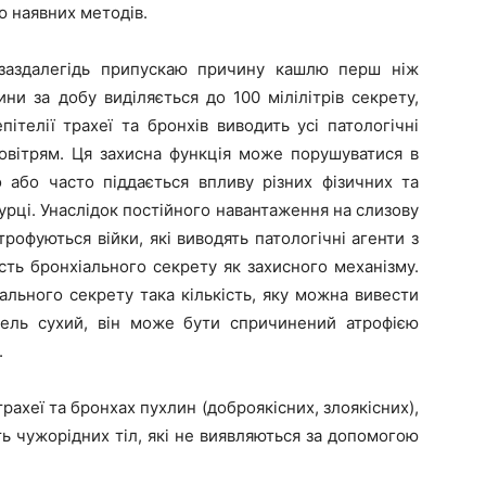
 наявних методів.
 заздалегідь припускаю причину кашлю перш ніж
ни за добу виділяється до 100 мілілітрів секрету,
ітелії трахеї та бронхів виводить усі патологічні
овітрям. Ця захисна функція може порушуватися в
 або часто піддається впливу різних фізичних та
урці. Унаслідок постійного навантаження на слизову
рофуються війки, які виводять патологічні агенти з
ість бронхіального секрету як захисного механізму.
ального секрету така кількість, яку можна вивести
ель сухий, він може бути спричинений атрофією
.
ахеї та бронхах пухлин (доброякісних, злоякісних),
іть чужорідних тіл, які не виявляються за допомогою