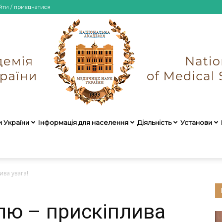
йти / приєднатися
и України
Інформація для населення
Діяльність
Установи
НАМН
ва увага!
лю – прискіплива
України