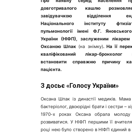
Про наявну серед населення пр
довготривалого кашлю розмовл
завідувачкою відділення ендо
Національного інституту фтизіа
пульмонології імені Ф.Г. Яновсько
України (НІФП), заслуженим лікарем 
Оксаною Шпак
(на знімку)
. На її пере
кваліфікований лікар-бронхолог 
встановити справжню причину к
пацієнта.
З досьє «Голосу України»
Оксана Шпак із династії медиків. Мама –
бактеріолог, двоюрідні брати і сестри – 
1970-х роках Оксана обрала молоду 
розвиватися. У НІФП першими її вчител
році нею було створено в НІФП єдиний в У