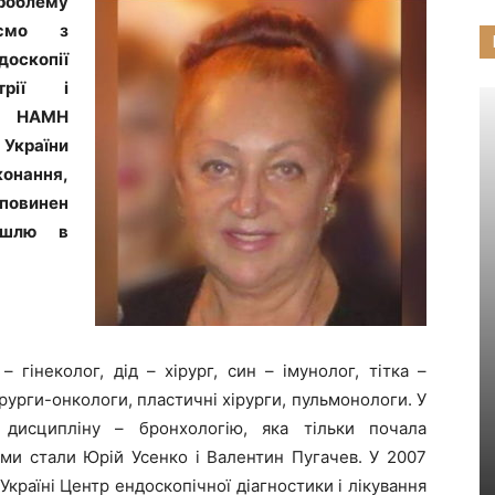
облему
яємо з
скопії
трії і
го НАМН
України
конання,
повинен
ашлю в
 гінеколог, дід – хірург, син – імунолог, тітка –
хірурги-онкологи, пластичні хірурги, пульмонологи. У
дисципліну – бронхологію, яка тільки почала
ями стали Юрій Усенко і Валентин Пугачев. У 2007
країні Центр ендоскопічної діагностики і лікування