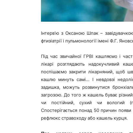
Інтерв’ю з Оксаною Шпак – завідувачкою
фтизіатрії і пульмонології імені Ф.Г. Яно
Під час звичайної ГРВІ кашляємо і час
лікарі розглядають надокучливий ка
поспішаємо закрити лікарняний, щоб ш
кашлю минуть самі… І невдовзі недолік
задишка, можуть розвинутися бронхіал
загрозою. До того ж кашель буває різний
чи постійний, сухий чи вологий (п
Спостерігається понад 50 причин появи 
рефлюкс стравоходу або кашель курця.