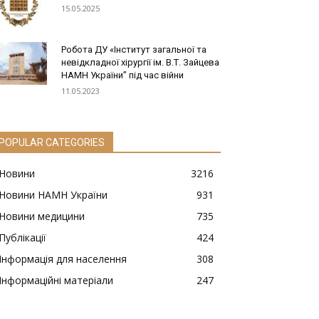
15.05.2025
Робота ДУ «Інститут загальної та
невідкладної хірургії ім. В.Т. Зайцева
НАМН України” під час війни
11.05.2023
POPULAR CATEGORIES
Новини
3216
Новини НАМН України
931
Новини медицини
735
Публікації
424
Інформація для населення
308
Інформаційні матеріали
247