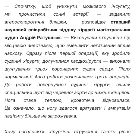
— Спочатку, щоб уникнути мозкового інсульту,
ми прочистили сонні артерії — видалили
атеросклеротичні бляшки,
— розповідає
старший
науковий співробітник відділу хірургії магістральних
судин Андрій Ратушнюк
. —
Виконували втручання під
місцевою анестезією, щоб зменшити негативний вплив
наркозу. Одразу після першої операції, яку зробили
судинні хірурги, долучилися кардіохірурги — виконали
шунтування трьох коронарних судин серця. Після
нормалізації його роботи розпочалася третя операція.
До роботи повернулися судинні хірурги: вшили
спеціальний шунт від черевної аорти до нижніх кінцівок.
Нога стала теплою, кровотеча відновилася.
Це означало, що ногу вдалося врятувати і ампутація
пацієнту більше не загрожувала.
Хочу наголосити: хірургічні втручання такого рівня