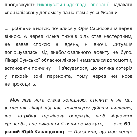
продовжують
виконувати надскладні операції
, надавати
спеціалізовану допомогу пацієнтам з усієї України.
…Проблеми з ногою почалися у Юрія Саркісовича перед
війною. А через кілька тижнів біль став нестерпним,
не давав спокою ні вдень, ні вночі. Ситуація
погіршувалась, від знеболювального ефекту не було.
Лікарі Сумської обласної лікарні намагалися допомогти,
встановити причину — і з’ясувалося, що велика артерія
у паховій зоні перекрита, тому через неї кров
не проходить.
–
Моя ліва нога стала холодною, ступити я не міг,
а місцеві лікарі під час консиліуму дійшли висновку,
що потрібна термінова операція, щоб відновити
кровообіг, але виконати її вони не можуть,
— каже
69-
річний Юрій Казанджянц
. —
Пояснили, що моє серце