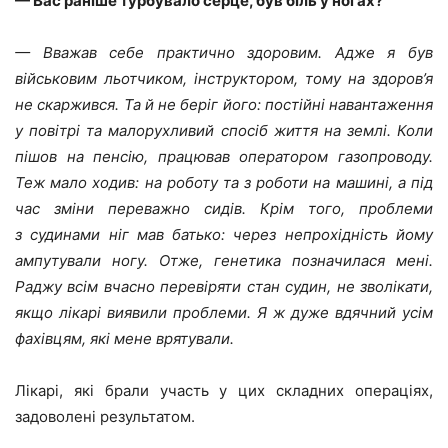
— Вас раніше турбувало серце, був біль у ногах?
— Вважав себе практично здоровим. Адже я був
військовим льотчиком, інструктором, тому на здоров’я
не скаржився. Та й не беріг його: постійні навантаження
у повітрі та малорухливий спосіб життя на землі. Коли
пішов на пенсію, працював оператором газопроводу.
Теж мало ходив: на роботу та з роботи на машині, а під
час зміни переважно сидів. Крім того, проблеми
з судинами ніг мав батько: через непрохідність йому
ампутували ногу. Отже, генетика позначилася мені.
Раджу всім вчасно перевіряти стан судин, не зволікати,
якщо лікарі виявили проблеми. Я ж дуже вдячний усім
фахівцям, які мене врятували.
Лікарі, які брали участь у цих складних операціях,
задоволені результатом.