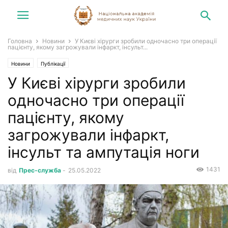
Головна
Новини
У Києві хірурги зробили одночасно три операції
пацієнту, якому загрожували інфаркт, інсульт...
Новини
Публікації
У Києві хірурги зробили
одночасно три операції
пацієнту, якому
загрожували інфаркт,
інсульт та ампутація ноги
1431
від
Прес-служба
-
25.05.2022