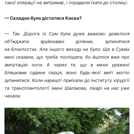
такої операції не витримає, і порадили їхати до столиці.
— Складно було дістатися Києва?
— Так. Дорога із Сум була дуже важкою: довелося
об’їжджати зруйновані ділянки, зупинятися
на блокпостах. Але іншого виходу не було. Ще в Сумах
мені сказали, що треба поспішати, бо йшлося вже про
ампутацію ноги. А через те, що в мене уражені
бляшками судини серця, воно будь-якої миті могло
зупинитися. Коли нарешті приїхали до Інституту хірургії
та трансплантології імені Шалімова, лікарі на нас уже
чекали.