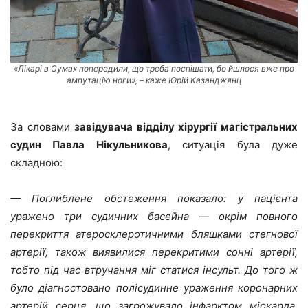
«Лікарі в Сумах попередили, що треба поспішати, бо йшлося вже про
ампутацію ноги», – каже Юрій Казанджянц
За словами
завідувача відділу хірургії магістральних
судин Павла Нікульникова
, ситуація була дуже
складною:
— Поглиблене обстеження показало: у пацієнта
уражено три судинних басейна — окрім повного
перекриття атеросклеротичними бляшками стегнової
артерії, також виявилися перекритими сонні артерії,
тобто під час втручання міг статися інсульт. До того ж
було діагностовано полісудинне ураження коронарних
артерій серця, що загрожувало інфарктом міокарда.