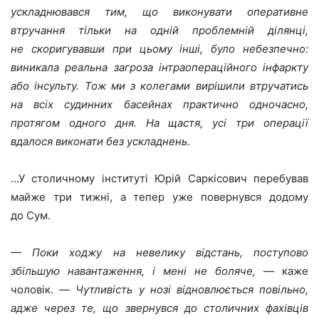
ускладнювався тим, що виконувати оперативне
втручання тільки на одній проблемній ділянці,
не скоригувавши при цьому інші, було небезпечно:
виникала реальна загроза інтраопераційного інфаркту
або інсульту. Тож ми з колегами вирішили втручатись
на всіх судинних басейнах практично одночасно,
протягом одного дня. На щастя, усі три операції
вдалося виконати без ускладнень.
…У столичному інституті Юрій Саркісович перебував
майже три тижні, а тепер уже повернувся додому
до Сум.
— Поки ходжу на невелику відстань, поступово
збільшую навантаження, і мені не боляче,
— каже
чоловік. —
Чутливість у нозі відновлюється повільно,
адже через те, що звернувся до столичних фахівців