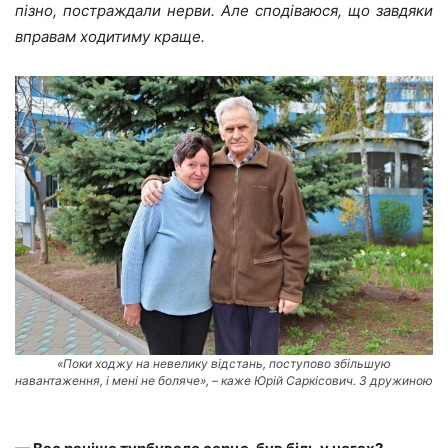
пізно, постраждали нерви. Але сподіваюся, що завдяки
вправам ходитиму краще.
«Поки ходжу на невелику відстань, поступово збільшую
навантаження, і мені не боляче», – каже Юрій Саркісович. З дружиною