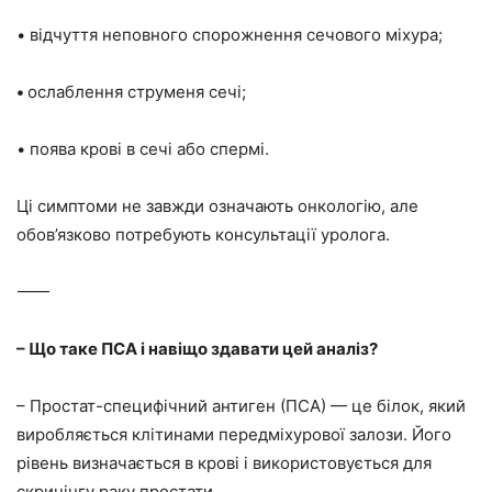
• відчуття неповного спорожнення сечового міхура;
•
ослаблення струменя сечі;
• поява крові в сечі або спермі.
Ці симптоми не завжди означають онкологію, але
обов’язково потребують консультації уролога.
⸻
– Що таке ПСА і навіщо здавати цей аналіз?
– Простат-специфічний антиген (ПСА) — це білок, який
виробляється клітинами передміхурової залози. Його
рівень визначається в крові і використовується для
скринінгу раку простати.