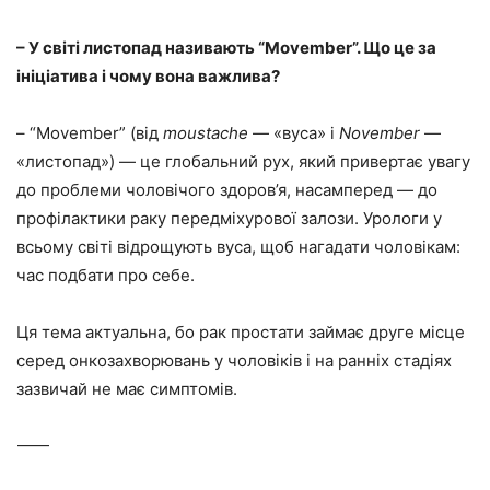
– У світі листопад називають “Movember”. Що це за
ініціатива і чому вона важлива?
– “Movember” (від
moustache
— «вуса» і
November
—
«листопад») — це глобальний рух, який привертає увагу
до проблеми чоловічого здоров’я, насамперед — до
профілактики раку передміхурової залози. Урологи у
всьому світі відрощують вуса, щоб нагадати чоловікам:
час подбати про себе.
Ця тема актуальна, бо рак простати займає друге місце
серед онкозахворювань у чоловіків і на ранніх стадіях
зазвичай не має симптомів.
⸻