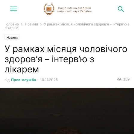
Головна
Новини
У рамках місяця чоловічого здоров’я – інтерв’ю з
лікарем
Новини
У рамках місяця чоловічого
здоров’я – інтерв’ю з
лікарем
369
від
Прес-служба
-
10.11.2025