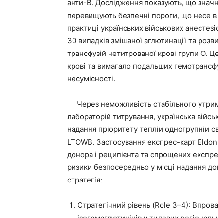
анти-B. Дослідження показують, що значна
перевищують безпечні пороги, що несе в 
практиці українських військових анестезі
30 випадків змішаної аглютинації та розв
трансфузій нетитрованої крові групи О. 
крові та вимагало подальших гемотрансф
несумісності.
Через неможливість стабільного утрима
лабораторій титрування, українська війс
надання пріоритету теплій одногрупній св
LTOWB. Застосування експрес-карт Eldon
донора і реципієнта та спрощених експре
ризики безпосередньо у місці надання до
стратегія:
Стратегічний рівень (Role 3–4): Впро
ізогемаглютинінів у тилових регіонал