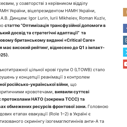
еєвим, у соавторстві з керівником відділу
НАМН України, віцепрезидентом НАМН України,
В. Динцем: Igor Lurin, Iurii Mikheiev, Roman Kuziv,
ено
статтю “Оптимізація трансфузійної допомоги в
ький досвід та стратегічні адаптації” та
овому британському виданні «Critical Care»
 має високий рейтинг, віднесено до Q1 з імпакт-
025).
котитражної цільної крові групи О (LTOWB) стало
ушень у концепції реанімації з контролем
ної російсько-української війни,
що
 критичними кровотечами,
виявили суттєві
між протоколами НАТО (зокрема TCCC) та
ах обмежених ресурсів фронтової зони.
Головною
их етапах евакуації (Role 1–2) в Україні є
тизованого скринінгу ізогемаглютинінів анти-A та