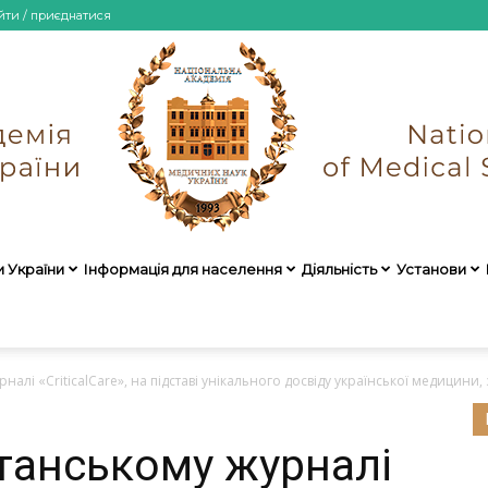
йти / приєднатися
и України
Інформація для населення
Діяльність
Установи
НАМН
алі «CriticalCare», на підставі унікального досвіду української медицини, 
танському журналі
України