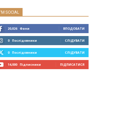
I'M SOCIAL
20,826
Фани
ВПОДОБАТИ
0
Послідовники
СЛІДУВАТИ
0
Послідовники
СЛІДУВАТИ
14,000
Підписники
ПІДПИСАТИСЯ