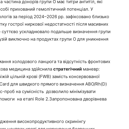
 частина донорів групи О має титри антитіл, які
собі прихований гемолітичний потенціал. У
ологів за період 2024–2026 рр. зафіксовано близько
итку гострої ниркової недостатності після масивних
Це суттєво ускладнювало подальше визначення групи
узій виключно на продуктах групи О для уникнення
ння холодового ланцюга та відсутність фронтових
ькова медицина здійснила
стратегічний
маневр:
іжій цільній крові (FWB) замість консервованої
Card для швидкого прямого визначення ABO/Rh(D)
с-проб на сумісність дозволило мінімізувати
помоги на етапі Role 2.Запропонована дворівнева
вадження високопродуктивного скринінгу
ьних центрах крові для маркування безпечних