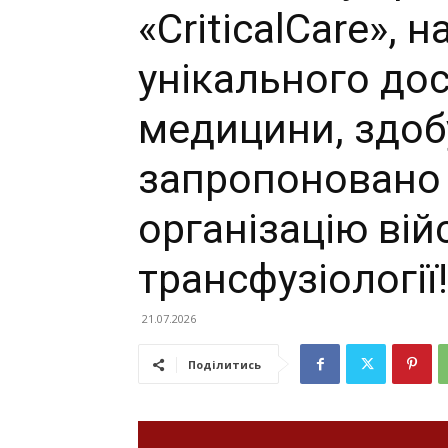
«CriticalCare», н
унікального дос
медицини, здобу
запропоновано 
організацію вій
трансфузіології!
21.07.2026
Поділитись