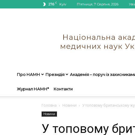
C
27.6
Kyiv
П’ятниця, 7 Серпня, 2026
Уві
Про НАМН
Президія
Академія – поруч із захисникам
Журнал НАМН*
Контакти
Головна
Новини
У топовому британському журн
Новини
У топовому бри