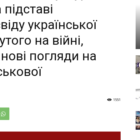
а підставі
віду української
того на війні,
нові погляди на
ськової
1551