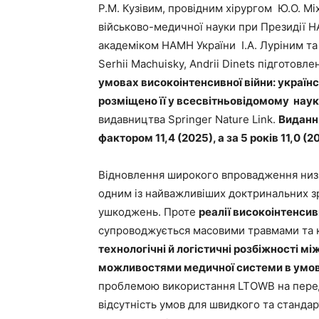
Р.М. Кузівим, провідним хірургом Ю.О. Міх
військово-медичної науки при Президії 
академіком НАМН України І.А. Луріним та А.
Serhii Machuisky, Andrii Dinets підготовл
умовах високоінтенсивної війни: українс
розміщено її у всесвітньовідомому наук
видавництва Springer Nature Link.
Видання
фактором 11,4 (2025), а за 5 років 11,0 (2
Відновлення широкого впровадження низь
одним із найважливіших доктринальних зр
ушкоджень. Проте
реалії високоінтенсив
супроводжується масовими травмами та
технологічні й логістичні розбіжності 
можливостями медичної системи в умов
проблемою використання LTOWB на передов
відсутність умов для швидкого та стандар