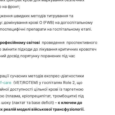
 на фронт;
адження швидких методів титрування та
 домінування крові О (FWB) на догоспітальному
упоспецифічні препарати на госпітальному етапі.
рофесійному світові
проведення проспективного
о змінити підходи до лікування критичних кровотеч
ьний досвід порятунку поранених під час
рації сучасних методів експрес-діагностики
of-care
(VET/ROTEM) у госпіталях Role 2, що
йної доступності цільної крові із таргетною
ю (плазма, кріопреципітат, тромбоцити) під
оку (лактат та base deficit) –
є ключем до
х реалій моделі військової трансфузіології.