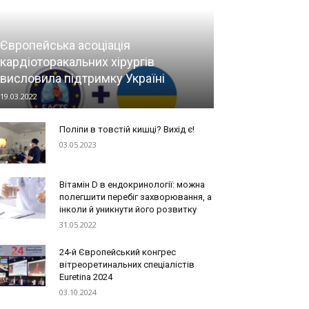
Європейська асоціація
кардіоторакальних хірургів
висловила підтримку Україні
19.03.2022
Поліпи в товстій кишці? Вихід є!
03.05.2023
Вітамін D в ендокринології: можна
полегшити перебіг захворювання, а
інколи й уникнути його розвитку
31.05.2022
24-й Європейський конгрес
вітреоретинальних спеціалістів
Euretina 2024
03.10.2024