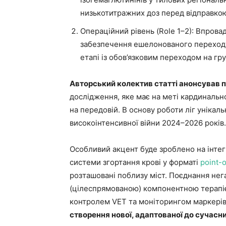
низькотитражних доз перед відправкою
Операційний рівень (Role 1–2): Впров
забезпечення ешелонованого переходу:
етапі із обов’язковим переходом на гр
Авторський колектив статті анонсував п
дослідження, яке має на меті кардинальн
на передовій. В основу роботи ліг унікал
високоінтенсивної війни 2024–2026 років.
Особливий акцент буде зроблено на інтег
системи згортання крові у форматі
point-
розташовані поблизу міст. Поєднання нега
(цілеспрямованою) компонентною терапіє
контролем VET та моніторингом маркерів ш
створення нової, адаптованої до сучасни