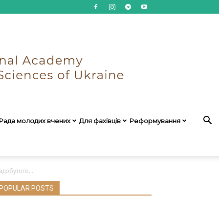
Рада молодих вчених
Для фахівців
Реформування
здобутого...
POPULAR POSTS