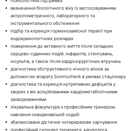
психологічна підтримка
визначення біологічного віку із застосовуванням
антропометричного, лабораторного та
інструментального обстеження
підбір та корекція гормонозамісної терапії при
ендокринологічних розладах
повернення до активного життя після складних
серцево-судинних подій, інфарктів, стентувань,
інсультів, а також після кардіохірургічних втручань
діагностика обструктивного нічного апное за
допомогою апарату Somnocheck в умовах стаціонару
діагностика та корекція нутритивних дефіцитів у
хворих з вік асоційованими кардіометаболічними
захворюваннями
лікувальна фізкультура з професійним тренером,
навчання скандинавській ходьбі
збалансоване дієтичне чотириразове харчування
професійний супровід терапевта, кардіолога,