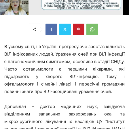
В усьому світі, і в Україні, прогресуюче зростає кількість
ВІЛ інфікованих людей. Ураження очей при ВІЛ інфекції
є патогномонічним симптомом, особливо в стадії СНІДу.
Часто офтальмологи є першими лікарями, які
підозрюють у хворого ВІЛ-інфекцію. Тому і
офтальмологи і сімейні лікарі, і пересічні громадяни
повинні знати про ВІЛ-асоційовані ураження очей.
Доповідач – доктор медичних наук, завідуюча
відділенням запальних захворювань ока та
мікрохірургічного лікування іх наслідків ДУ “Інститут
очних хвороб і тканинної терапії ім. В.П.Філатова НАМН