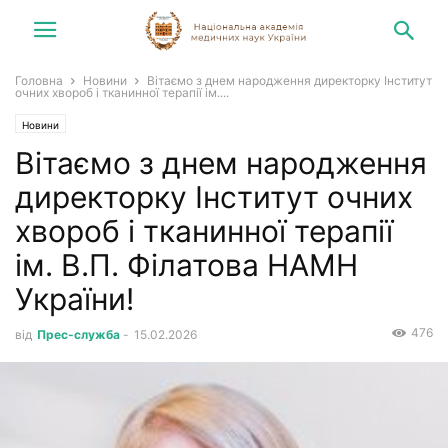
Головна
Новини
Вітаємо з днем народження директорку Інститут
очних хвороб і тканинної терапії ім....
Новини
Вітаємо з днем народження
директорку Інститут очних
хвороб і тканинної терапії
ім. В.П. Філатова НАМН
України!
476
від
Прес-служба
-
15.02.2026