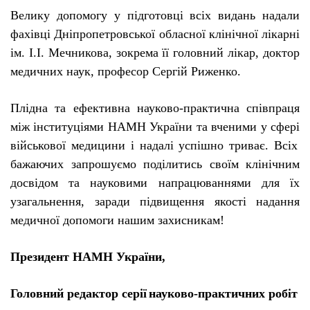
Велику допомогу у п
і
дготовц
і
вс
і
х видань надали
фах
і
вц
і
Дн
і
пропетровсько
ї
обласно
ї
кл
і
н
і
чно
ї
л
і
карн
і
і
м.
І
.
І
. Мечникова, зокрема
її
головний л
і
кар, доктор
медичних наук, професор Серг
і
й Риженко.
Пл
і
дна та ефективна
науково-практична
сп
і
впраця
м
і
ж
і
нституц
і
ями НАМН Укра
ї
ни та вченими у сфер
і
в
і
йськово
ї
медицини
і
надал
і
усп
і
шно трива
є
. Вс
і
х
бажаючих запрошу
є
мо под
і
литись сво
ї
м кл
і
н
і
чним
досв
і
дом та науковими напрацюваннями для
ї
х
узагальнення, заради п
і
двищення якост
і
надання
медично
ї
допомоги нашим захисникам!
Президент НАМН Укра
ї
ни,
Головний редактор сер
ії
науково-практичних
роб
і
т