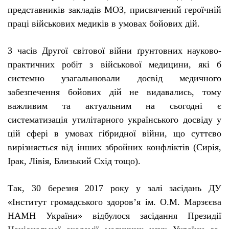
представників закладів МОЗ, присвячений героїчній
праці військових медиків в умовах бойових дій.
З час
і
в Друго
ї
св
і
тово
ї
в
і
йни
ґ
рунтовних
науково-
практичних
роб
і
т з в
і
йськово
ї
медицини, як
і
б
системно узагальнювали досв
і
д медичного
забезпечення бойових д
і
й не видавались, тому
важливим та актуальним на сьогодні є
систематизац
і
я утил
і
тарного укра
ї
нського досв
і
ду у
ц
і
й сфер
і
в умовах г
і
бридно
ї
в
і
йни, що сутт
є
во
вир
і
зня
є
ться в
і
д
і
нших збройних конфл
і
кт
і
в (Сир
і
я,
І
рак, Л
і
в
і
я, Близький Сх
і
д тощо).
Так, 30 березня 2017 року у зал
і
зас
і
дань ДУ
«
І
нститут громадського здоров’я
і
м. О.М. Марз
єє
ва
НАМН Укра
ї
ни» в
і
дбулося зас
і
дання Презид
ії