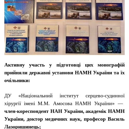
Активну участь у п
і
дготовц
і
цих монограф
і
й
прийняли державн
і
установи НАМН Укра
ї
ни та
ї
х
оч
і
льники:
ДУ «Нац
і
ональний
і
нститут
серцево-судинної
х
і
рург
ії
і
мен
і
М.М. Амосова НАМН Укра
ї
ни» —
член-кореспондент НАН України,
академ
і
к НАМН
Укра
ї
ни, доктор медичних наук, професор Василь
Лазоришинець;