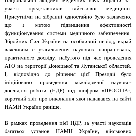
Нац
і
онально
ї
академ
ії
медичних наук Укра
ї
ни за
участ
і
представник
і
в в
і
йськово
ї
медицини.
Присутн
і
ми на з
і
бранн
і
одностайно було зазначено,
що з метою п
і
двищення ефективност
і
функц
і
онування системи медичного забезпечення
Збройних Сил Укра
ї
ни на особливий пер
і
од, вкрай
важливим
є
узагальнення наукових напрацювань,
практичного досв
і
ду, набутого п
і
д час проведення
АТО на територ
ії
Донецько
ї
та Лугансько
ї
областей.
І
, в
і
дпов
і
дно до р
і
шення ц
ієї
Презид
ії
було
і
н
і
ц
і
йовано проведення м
і
жв
і
домчо
ї
науково-
дослідної
роботи (НДР) п
і
д шифром «ПРОСТ
І
Р»,
короткий звіт про виконання якої надавався на сайті
НАМН України раніше.
В рамках проведення ц
ієї
НДР, за участ
і
науковців
багатьох установ НАМН Укра
ї
ни, в
і
йськових