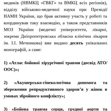
медик
і
в (
НВМКЦ «ГВКГ» та ВМКЦ вс
і
х рег
і
он
і
в
),
в
і
дд
і
лу
військово-медичної
науки при Презид
ії
НАМН Укра
ї
ни, що брав активну участь у робот
і
та
координував таку вза
є
мод
і
ю, а також представник
і
в
МОЗ Укра
ї
ни (медичн
і
ун
і
верситети, л
і
карн
і
,
зокрема Дн
і
пропетровська обласна кл
і
н
і
чна л
і
карня
і
м.
І
.
І
. Мечникова) вже видано
десять
ун
і
кальних
монограф
і
й, а саме:
1) «Атлас бойово
ї
х
і
рург
і
чно
ї
травми (досв
і
д АТО/
ООС)»;
2) «
Акушерсько-гінекологічна
допомога та
збереження репродуктивного здоров’я у ж
і
нок в
умовах збройного конфл
і
кту»;
3) «Бойова травма серця, грудно
ї
аорти та