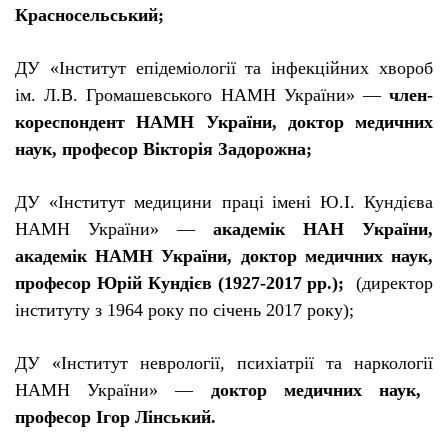
Красносельський;
ДУ «
І
нститут еп
і
дем
і
олог
ії
та
і
нфекц
і
йних хвороб
і
м. Л.В. Громашевського НАМН Укра
ї
ни» —
член-
кореспондент
НАМН Укра
ї
ни, доктор медичних
наук, професор В
і
ктор
і
я Задорожна;
ДУ «
І
нститут медицини прац
і
і
мен
і
Ю.
І
. Кунд
іє
ва
НАМН Укра
ї
ни» —
академ
і
к НАН Укра
ї
ни,
академ
і
к НАМН Укра
ї
ни, доктор медичних наук,
професор Юр
і
й Кунд
іє
в (1927-2017 рр.);
(директор
інституту з 1964 року по січень 2017 року);
ДУ «
І
нститут невролог
ії
, псих
і
атр
ії
та нарколог
ії
НАМН Укра
ї
ни» —
доктор медичних наук,
професор
І
гор Л
і
нський.