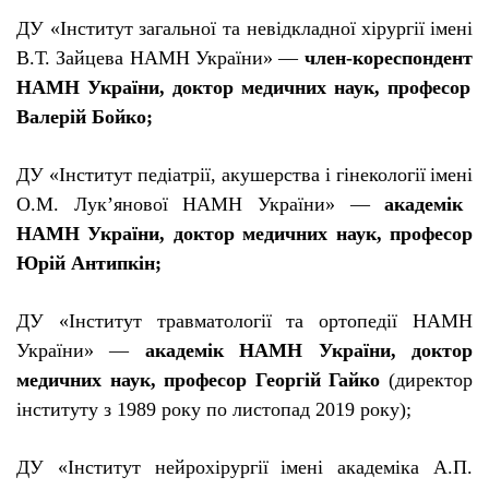
ДУ «
І
нститут загально
ї
та нев
і
дкладно
ї
х
і
рург
ії
і
мен
і
В.Т. Зайцева НАМН Укра
ї
ни» —
член-кореспондент
НАМН Укра
ї
ни, доктор медичних наук, професор
Валер
і
й Бойко;
ДУ «
І
нститут пед
і
атр
ії
, акушерства
і
г
і
неколог
ії
і
мен
і
О.М. Лук’яново
ї
НАМН Укра
ї
ни» —
академ
і
к
НАМН Укра
ї
ни, доктор медичних наук, професор
Юр
і
й Антипк
і
н;
ДУ «
І
нститут травматолог
ії
та ортопед
ії
НАМН
Укра
ї
ни» —
академ
і
к НАМН Укра
ї
ни, доктор
медичних наук, професор Георг
і
й Гайко
(директор
і
нституту з 1989 року по листопад 2019 року);
ДУ «
І
нститут нейрох
і
рург
ії
і
мен
і
академ
і
ка А.П.