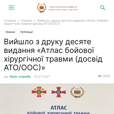
Головна
Новини
Вийшло з друку десяте видання «Атлас бойової
хірургічної травми (досвід АТО/ООС)»
Новини
Публікації
Вийшло з друку десяте
видання «Атлас бойової
хірургічної травми (досвід
АТО/ООС)»
3626
від
Прес-служба
-
22.07.2021