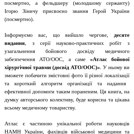
посмертно, а фельдшеру (молодшому сержанту)
Ігорю Зіничу присвоєно звання Герой України
(посмертно).
Інформуємо вас, що вийшло чергове,
десяте
видання
, з сер
ії
науково-практичних
роб
і
т з
узагальнення бойового досв
і
ду медичного
забезпечення АТО/ООС, а саме
«Атлас бойово
ї
х
і
рург
і
чно
ї
травми (досв
і
д АТО/ООС)»
. У ньому ви
зможете побачити зм
і
стовн
і
фото
її
р
і
зно
ї
локал
і
зац
ії
та короткий алгоритм організації та надання
ефективної допомоги таким пораненим. Ця книга, на
думку авторського колективу, буде корисна та ц
і
кава
всьому медичному товариству.
Атлас є частиною унікальної роботи науковців
НАМН України, фахівців військової медицини та