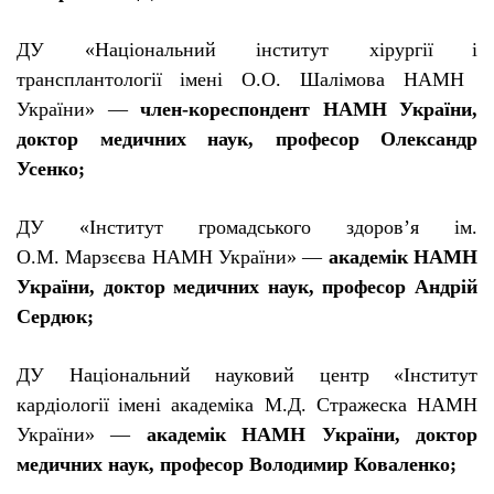
ДУ «Нац
і
ональний
і
нститут х
і
рург
ії
і
трансплантолог
ії
і
мен
і
О.О. Шал
і
мова НАМН
Укра
ї
ни» —
член-кореспондент
НАМН Укра
ї
ни,
доктор медичних наук, професор Олександр
Усенко;
ДУ «
І
нститут громадського здоров’я
і
м.
О.М. Марз
єє
ва НАМН Укра
ї
ни» —
академ
і
к НАМН
Укра
ї
ни, доктор медичних наук, професор Андр
і
й
Сердюк;
ДУ Нац
і
ональний науковий центр «
І
нститут
кард
і
олог
ії
і
мен
і
академ
і
ка М.Д. Стражеска НАМН
Укра
ї
ни» —
академ
і
к НАМН Укра
ї
ни, доктор
медичних наук, професор Володимир Коваленко;