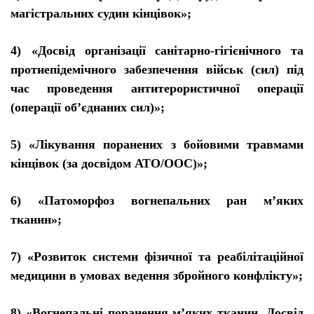
маг
і
стральних судин к
і
нц
і
вок»;
4) «Досв
і
д орган
і
зац
ії
санітарно-гігієнічного
та
протиеп
і
дем
і
чного забезпечення в
і
йськ (сил) п
і
д
час проведення антитерористично
ї
операц
ії
(операц
ії
об’
є
днаних сил)»;
5) «Л
і
кування поранених з бойовими травмами
к
і
нц
і
вок (за досв
і
дом АТО/ООС)»;
6) «Патоморфоз вогнепальних ран м’яких
тканин»;
7) «Розвиток системи ф
і
зично
ї
та реаб
і
л
і
тац
і
йно
ї
медицини в умовах ведення збройного конфл
і
кту»;
8) «Вогнепальн
і
поранення м’яких тканин. Досв
і
д