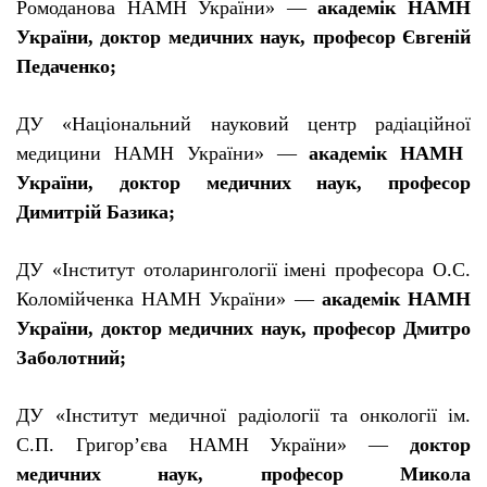
Ромоданова НАМН Укра
ї
ни» —
академ
і
к НАМН
Укра
ї
ни, доктор медичних наук, професор
Є
вген
і
й
Педаченко;
ДУ «Нац
і
ональний науковий центр рад
і
ац
і
йно
ї
медицини НАМН Укра
ї
ни» —
академ
і
к НАМН
Укра
ї
ни, доктор медичних наук, професор
Димитр
і
й Базика;
ДУ «
І
нститут отоларинголог
ії
і
мен
і
професора О.С.
Колом
і
йченка НАМН Укра
ї
ни» —
академ
і
к НАМН
Укра
ї
ни, доктор медичних наук, професор Дмитро
Заболотний;
ДУ «
І
нститут медично
ї
рад
і
олог
ії
та онкології
і
м.
С.П. Григор’
є
ва НАМН Укра
ї
ни» —
доктор
медичних наук, професор Микола