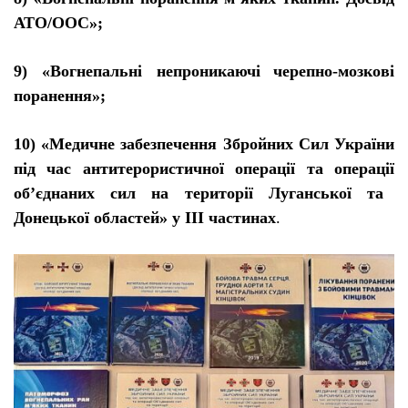
АТО/ООС»;
9) «Вогнепальн
і
непроникаюч
і
черепно-мозкові
поранення»;
10) «Медичне забезпечення Збройних Сил Укра
ї
ни
п
і
д час антитерористично
ї
операц
ії
та операц
ії
об’
є
днаних сил на територ
ії
Лугансько
ї
та
Донецько
ї
областей» у
ІІІ
частинах
.