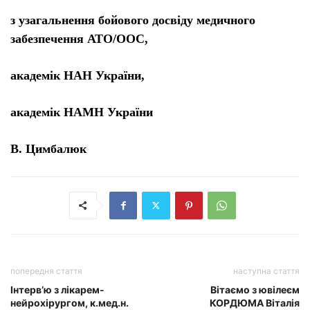
з узагальнення бойового досв
і
ду медичного
забезпечення АТО/ООС,
академ
і
к НАН Укра
ї
ни,
академік НАМН Укра
ї
ни
В. Цимбалюк
попередня стаття
наступна стаття
Інтерв’ю з лікарем-
Вітаємо з ювілеєм
нейрохірургом, к.мед.н.
КОРДЮМА Віталія