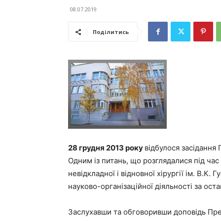
08.07.2019
Поділитись
28 грудня
2013 року
відбулося засідання 
Одним із питань, що розглядалися під час
невідкладної і відновної хірургії ім. В.К.
науково-організаційної діяльності за остан
Заслухавши та обговоривши доповідь През