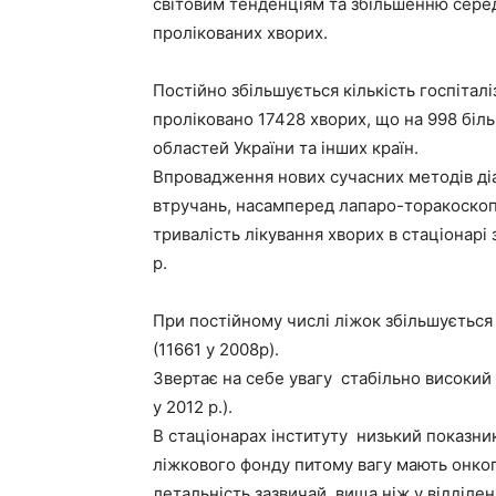
світовим тенденціям та збільшенню серед
пролікованих хворих.
Постійно збільшується кількість госпіталіз
проліковано 17428 хворих, що на 998 більш
областей України та інших країн.
Впровадження нових сучасних методів діаг
втручань, насамперед лапаро-торакоскоп
тривалість лікування хворих в стаціонарі з
р.
При постійному числі ліжок збільшується 
(11661 у 2008р).
Звертає на себе увагу стабільно високий р
у 2012 р.).
В стаціонарах інституту низький показник 
ліжкового фонду питому вагу мають онкоге
летальність,зазвичай, вища ніж у відділе