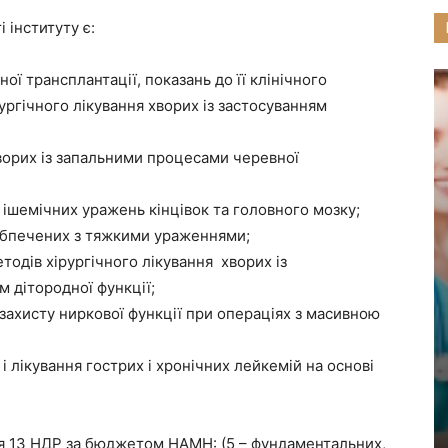
 інституту є:
 трансплантації, показань до її клінічного
ургічного лікування хворих із застосуванням
рих із запальними процесами черевної
шемічних уражень кінцівок та головного мозку;
бпечених з тяжкими ураженнями;
дів хірургічного лікування хворих із
 дітородної функції;
хисту ниркової функції при операціях з масивною
лікування гострих і хронічних лейкемій на основі
ося 13 НДР за бюджетом НАМН: (5 – фундаментальних,