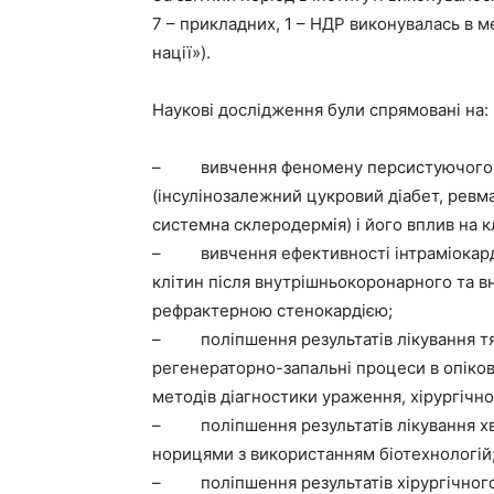
7 – прикладних, 1 – НДР виконувалась в 
нації»).
Наукові дослідження були спрямовані на:
– вивчення феномену персистуючого мі
(інсулінозалежний цукровий діабет, ревм
системна склеродермія) і його вплив на к
– вивчення ефективності інтраміокарді
клітин після внутрішньокоронарного та в
рефрактерною стенокардією;
– поліпшення результатів лікування тя
регенераторно-запальні процеси в опіко
методів діагностики ураження, хірургічно
– поліпшення результатів лікування хв
норицями з використанням біотехнологій
– поліпшення результатів хірургічного 