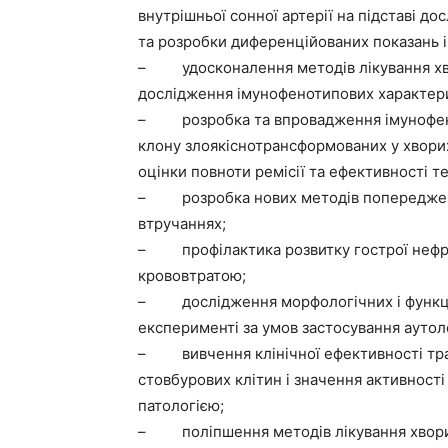
внутрішньої сонної артерії на підставі д
та розробки диференційованих показань і
– удосконалення методів лікування хво
дослідження імунофенотипових характери
– розробка та впровадження імунофено
клону злоякіснотрансформованих у хвори
оцінки повноти ремісії та ефективності те
– розробка нових методів попередження
втручаннях;
– профілактика розвитку гострої нефро
крововтратою;
– дослідження морфологічних і функціо
експерименті за умов застосування аутол
– вивчення клінічної ефективності тра
стовбурових клітин і значення активності
патологією;
– поліпшення методів лікування хвори