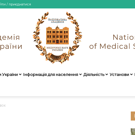
йти / приєднатися
и України
Інформація для населення
Діяльність
Установи
НАМН
вок
України