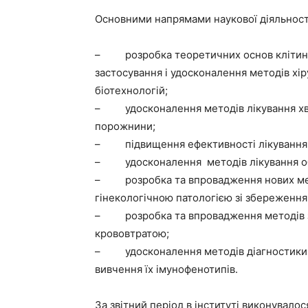
Основними напрямами наукової діяльності
– розробка теоретичних основ клітинної
застосування і удосконалення методів хір
біотехнологій;
– удосконалення методів лікування хво
порожнини;
– підвищення ефективності лікування і
– удосконалення методів лікування о
– розробка та впровадження нових мето
гінекологічною патологією зі збереженням
– розробка та впровадження методів за
крововтратою;
– удосконалення методів діагностики і 
вивчення їх імунофенотипів.
За звітний період в інституті виконувал