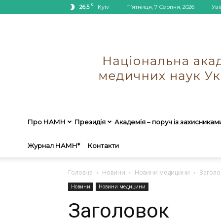
C
26.5
Kyiv
П’ятниця, 7 Серпня, 2026
Уві
Про НАМН
Президія
Академія – поруч із захисникам
Журнал НАМН*
Контакти
Головна
Новини
Новини медицини
Заголо
Новини
Новини медицини
Заголовок