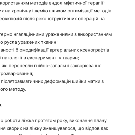
користанням методів ендолімфатичної терапії;
 на хронічну ішемію шляхом оптимізації методів
реокклюзій після реконструктивних операцій на
ермоінгаляційними ураженнями з використанням
го русла уражених тканин;
ості біомодифікації артеріальних ксенографтів
 патології в експерименті у тварин;
які перенесли гнійно-запальні захворювання
ктрозварювання;
післятравматичних деформацій шийки матки з
ого методу.
.
ло роботи ліжка протягом року, виконання плану
ння хворих на ліжку зменшувалося, що відповідає