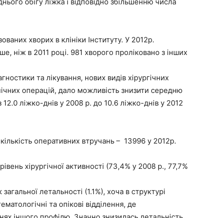
нього обігу ліжка і відповідно збільшенню числа
ованих хворих в клініки Інституту. У 2012р.
е, ніж в 2011 році. 981 хворого проліковано з інших
ностики та лікування, нових видів хірургічних
ічних операцій, дало можливість знизити середню
 12.0 ліжко-днів у 2008 р. до 10.6 ліжко-днів у 2012
кількість оперативних втручань – 13996 у 2012р.
івень хірургічної активності (73,4% у 2008 р., 77,7%
загальної летальності (1.1%), хоча в структурі
матологічні та опікові відділення, де
ннях іншого профілю. Значно знизилась летальність