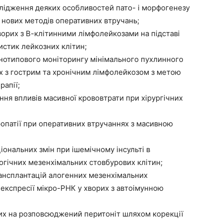
ослідження деяких особливостей пато- і морфогенезу
 нових методів оперативних втручань;
рих з В-клітинними лімфолейкозами на підставі
стик лейкозних клітин;
типового моніторингу мінімального пухлинного
х з гострим та хронічним лімфолейкозом з метою
рапії;
 впливів масивної крововтрати при хірургічних
патії при оперативних втручаннях з масивною
нальних змін при ішемічному інсульті в
огічних мезенхімальних стовбурових клітин;
нсплантацій алогенних мезенхімальних
 експресії мікро-РНК у хворих з автоімунною
х на розповсюджений перитоніт шляхом корекції