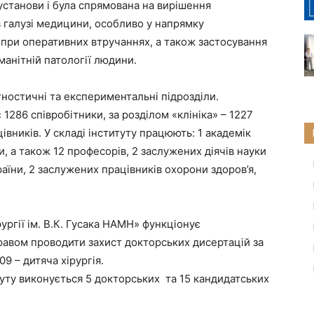
 установи і була спрямована на вирішення
 галузі медицини, особливо у напрямку
при оперативних втручаннях, а також застосування
манітній патології людини.
агностичні та експериментальні підрозділи.
 1286 співробітники, за розділом «клініка» – 1227
цівників. У складі інституту працюють: 1 академік
, а також 12 професорів, 2 заслужених діячів науки
країни, 2 заслужених працівників охорони здоров’я,
рургії ім. В.К. Гусака НАМН» функціонує
правом проводити захист докторських дисертацій за
09 – дитяча хірургія.
туту виконується 5 докторських та 15 кандидатських