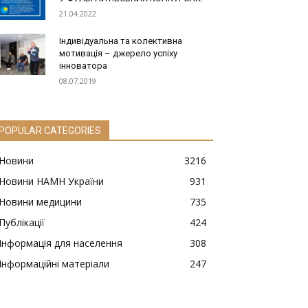
21.04.2022
Індивідуальна та колективна
мотивація – джерело успіху
інноватора
08.07.2019
POPULAR CATEGORIES
Новини
3216
Новини НАМН України
931
Новини медицини
735
Публікації
424
Інформація для населення
308
Інформаційні матеріали
247