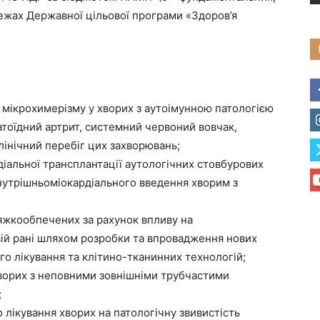
межах Державної цільової програми «Здоров’я
крохимерізму у хворих з аутоімунною патологією
атоїдний артрит, системний червоний вовчак,
лінічний перебіг цих захворювань;
альної трансплантації аутологічних стовбурових
нутрішньоміокардіального введення хворим з
жкообпечених за рахунок впливу на
вій рані шляхом розробки та впровадження нових
го лікування та клітино-тканинних технологій;
орих з неповними зовнішніми трубчастими
;
лікування хворих на патологічну звивистість