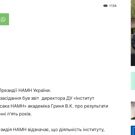
1134
Президії НАМН України.
 засідання був звіт директора ДУ «Інститут
 Гусака НАМН» академіка Гриня В.К. про результати
ні п'ять років.
идія НАМН відзначає, що діяльність інституту,