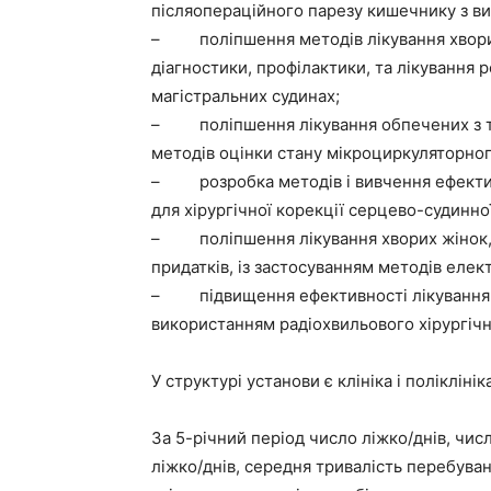
післяопераційного парезу кишечнику з ви
– поліпшення методів лікування хворих
діагностики, профілактики, та лікування 
магістральних судинах;
– поліпшення лікування обпечених з т
методів оцінки стану мікроциркуляторно
– розробка методів і вивчення ефективн
для хірургічної корекції серцево-судинної
– поліпшення лікування хворих жінок, 
придатків, із застосуванням методів еле
– підвищення ефективності лікування 
використанням радіохвильового хірургічн
У структурі установи є клініка і поліклініка
За 5-річний період число ліжко/днів, чис
ліжко/днів, середня тривалість перебува