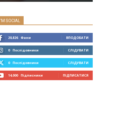
I'M SOCIAL
20,826
Фани
ВПОДОБАТИ
0
Послідовники
СЛІДУВАТИ
0
Послідовники
СЛІДУВАТИ
14,000
Підписники
ПІДПИСАТИСЯ