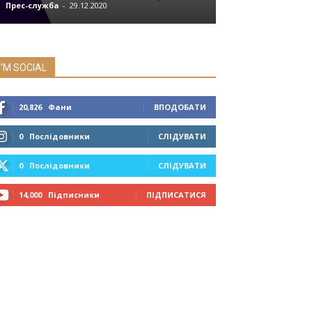
Прес-служба
-
29.12.2020
Мозок
-
03.07.2019
I'M SOCIAL
20,826
Фани
ВПОДОБАТИ
0
Послідовники
СЛІДУВАТИ
0
Послідовники
СЛІДУВАТИ
14,000
Підписники
ПІДПИСАТИСЯ