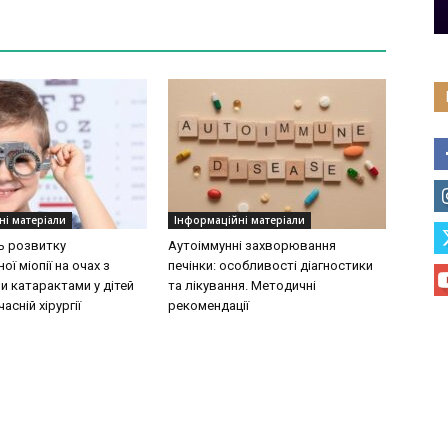
ні матеріали
Інформаційні матеріали
ь розвитку
Аутоіммунні захворювання
ої міопії на очах з
печінки: особливості діагностики
 катарактами у дітей
та лікування. Методичні
асній хірургії
рекомендації