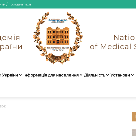
йти / приєднатися
и України
Інформація для населення
Діяльність
Установи
НАМН
вок
України