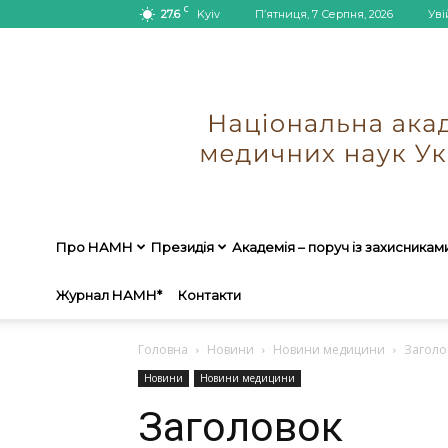
C
27.6
Kyiv
П’ятниця, 7 Серпня, 2026
Уві
Про НАМН
Президія
Академія – поруч із захисникам
Журнал НАМН*
Контакти
Головна
Новини
Новини медицини
Заголо
Новини
Новини медицини
Заголовок