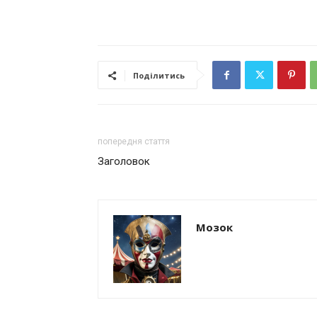
Поділитись
попередня стаття
Заголовок
Мозок