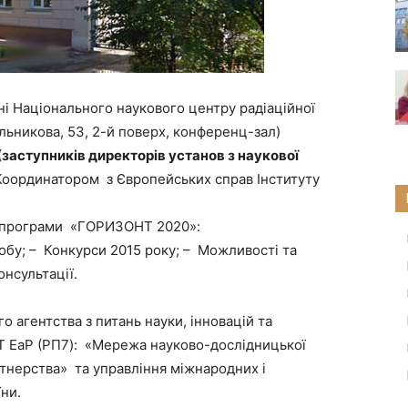
і Національного наукового центру радіаційної
льникова, 53, 2-й поверх, конференц-зал)
(
заступників директорів установ з наукової
Координатором з Європейських справ Інституту
ої програми «ГОРИЗОНТ 2020»:
робу; – Конкурси 2015 року; – Можливості та
онсультації.
о агентства з питань науки, інновацій та
T EaP (РП7): «Мережа науково-дослідницької
ртнерства» та управління міжнародних і
ни.