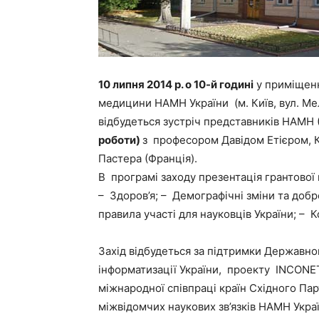
10 липня 2014 р. о 10-й годині
у приміщенн
медицини НАМН України (м. Київ, вул. Ме
відбудеться зустріч представників НАМН 
роботи)
з професором Давідом Етієром, 
Пастера (Франція).
В програмі заходу презентація грантов
– Здоров’я; – Демографічні зміни та доб
правила участі для науковців України; – К
Захід відбудеться за підтримки Державног
інформатизації України, проекту INCONE
міжнародної співпраці країн Східного Па
міжвідомчих наукових зв’язків НАМН Украї