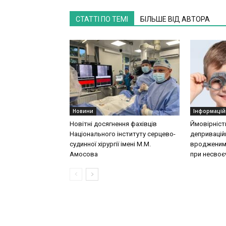
СТАТТІ ПО ТЕМІ
БІЛЬШЕ ВІД АВТОРА
Новини
Інформацій
Новітні досягнення фахівців
Ймовірніст
Національного інституту серцево-
деприваційн
судинної хірургії імeні М.М.
вродженими
Амосова
при несвоєч