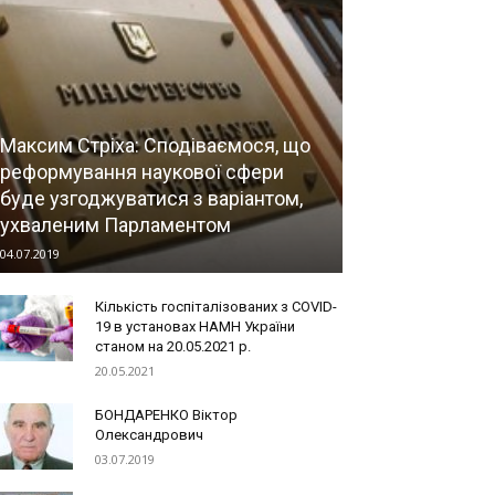
Максим Стріха: Сподіваємося, що
реформування наукової сфери
буде узгоджуватися з варіантом,
ухваленим Парламентом
04.07.2019
Кількість госпіталізованих з COVID-
19 в установах НАМН України
станом на 20.05.2021 р.
20.05.2021
БОНДАРЕНКО Віктор
Олександрович
03.07.2019