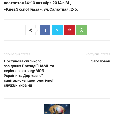
состоится 14-16 октября 2014 в ВЦ
«КиевЭкспоПлаза», ул. Салютная, 2-б
.
попередня стаття
наступна стаття
Постанова спільного
Заголовок
засідання Президії НАМН та
керівного складу МОЗ
України та Державної
санітарно-епідеміологічної
служби України