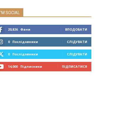
I'M SOCIAL
20,826
Фани
ВПОДОБАТИ
0
Послідовники
СЛІДУВАТИ
0
Послідовники
СЛІДУВАТИ
14,000
Підписники
ПІДПИСАТИСЯ