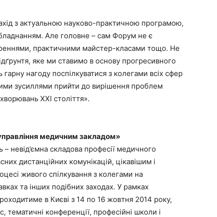
ахід з актуальною науково-практичною програмою,
ладнанням. Але головне – сам Форум не є
ореннями, практичними майстер-класами тощо. Не
дґрунтя, яке ми ставимо в основу прогресивного
ь гарну нагоду поспілкуватися з колегами всіх сфер
ними зусиллями прийти до вирішення проблем
ахворювань ХХІ століття».
управління медичним закладом»
ь – невід’ємна складова професії медичного
сних дистанційних комунікацій, цікавішим і
оцесі живого спілкування з колегами на
вках та інших подібних заходах. У рамках
ходитиме в Києві з 14 по 16 жовтня 2014 року,
, тематичні конференції, професійні школи і