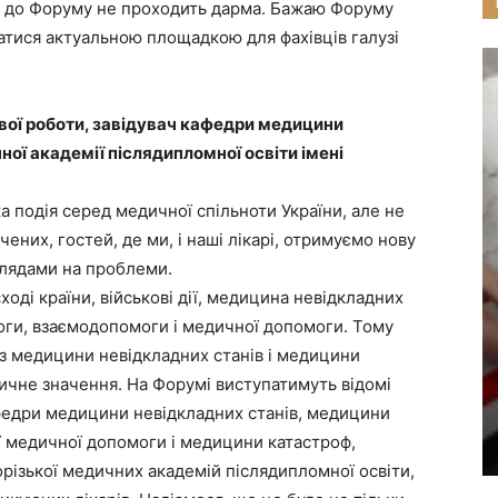
ка до Форуму не проходить дарма. Бажаю Форуму
шатися актуальною площадкою для фахівців галузі
ової роботи, завідувач кафедри медицини
ої академії післядипломної освіти імені
подія серед медичної спільноти України, але не
чених, гостей, де ми, і наші лікарі, отримуємо нову
глядами на проблеми.
ді країни, військові дії, медицина невідкладних
оги, взаємодопомоги і медичної допомоги. Тому
з медицини невідкладних станів і медицини
ичне значення. На Форумі виступатимуть відомі
афедри медицини невідкладних станів, медицини
ї медичної допомоги і медицини катастроф,
орізької медичних академій післядипломної освіти,