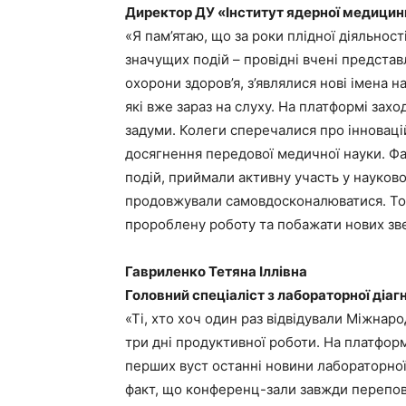
Директор ДУ «Інститут ядерної медицин
«Я пам’ятаю, що за роки плідної діяльно
значущих подій – провідні вчені представл
охорони здоров’я, з’являлися нові імена н
які вже зараз на слуху. На платформі зах
задуми. Колеги сперечалися про інноваці
досягнення передової медичної науки. Фах
подій, приймали активну участь у науково
продовжували самовдосконалюватися. Том
пророблену роботу та побажати нових звер
Гавриленко Тетяна Іллівна
Головний спеціаліст з лабораторної діаг
«Ті, хто хоч один раз відвідували Міжна
три дні продуктивної роботи. На платфор
перших вуст останні новини лабораторної
факт, що конференц-зали завжди перепов