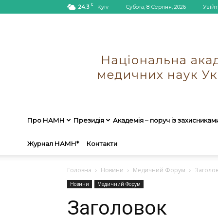
C
24.3
Kyiv
Субота, 8 Серпня, 2026
Увійт
Про НАМН
Президія
Академія – поруч із захисникам
Журнал НАМН*
Контакти
Головна
Новини
Медичний Форум
Заголо
Новини
Медичний Форум
Заголовок