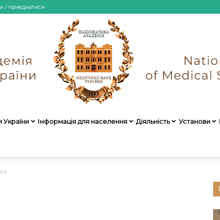
и / приєднатися
и України
Інформація для населення
Діяльність
Установи
НАМН
вок
України