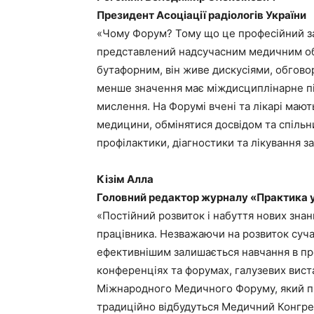
Президент Асоціації радіологів України
«Чому Форум? Тому що це професійний з
представлений надсучасним медичним об
бутафорним, він живе дискусіями, обгов
менше значення має міждисциплінарне пі
мислення. На Форумі вчені та лікарі мают
медицини, обмінятися досвідом та спіль
профілактики, діагностики та лікування з
Кізім Алла
Головний редактор журналу «Практика 
«Постійний розвиток і набуття нових знан
працівника. Незважаючи на розвиток суча
ефективнішим залишається навчання в пр
конференціях та форумах, галузевих виста
Міжнародного Медичного Форуму, який про
традиційно відбудуться Медичний Конгрес