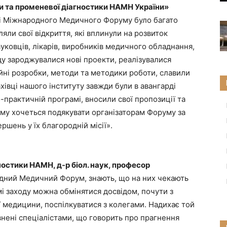
и та променевої діагностики НАМН України»
сті Міжнародного Медичного Форуму було багато
яли свої відкриття, які вплинули на розвиток
ауковців, лікарів, виробників медичного обладнання,
оду зароджувалися нові проекти, реалізувалися
йні розробки, методи та методики роботи, славили
івці нашого інституту завжди були в авангарді
-практичній програмі, вносили свої пропозиції та
у хочеться подякувати організаторам Форуму за
шень у їх благородній місії».
ностики НАМН, д-р біол. наук, професор
родний Медичний Форум, знають, що на них чекають
мі заходу можна обмінятися досвідом, почути з
 медицини, поспілкуватися з колегами. Надихає той
нені спеціалістами, що говорить про прагнення