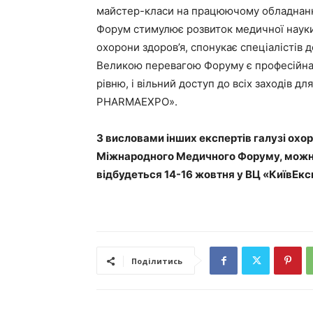
майстер-класи на працюючому обладнанні
Форум стимулює розвиток медичної науки і
охорони здоров’я, спонукає спеціалістів 
Великою перевагою Форуму є професійна о
рівню, і вільний доступ до всіх заходів д
PНARMAEXPO».
З висловами інших експертів галузі охо
Міжнародного Медичного Форуму, можна 
відбудеться 14-16 жовтня у ВЦ «КиївЕксп
Поділитись