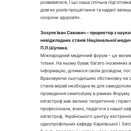
розвиватися, і що наша спільна підготов
довгих років процвітання та надалі зали
охорони здоров’я».
Зозуля Іван Савович – проректор з наук
невідкладних станів Національної медичн
П.Л.Шупика.
Міжнародний медичний форум – це велика 
тільки. На ньому буває багато іноземних в
інформацію, ділимося своїм досвідом, по
Враховуючи сьогоднішню обстановку на схо
станів вкрай необхідна як для самодопом
проведення симпозіуму в рамках Форуму 
катастроф має велике теоретичне і практ
професіонали, вчені, педагоги з нашої к
катастроф, Українського центру екстрено
однопрофільних кафедр Харківської і Зап