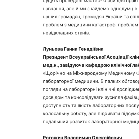
будуть проведені мастер-класи для практи
навчання, але й ми знайдемо однодумців 
наших громадян, громадян України та спі
проблем з медицини катастроф, проблем п
невідкладних станів.
Луньова Ганна Генадіївна
Президент Всеукраїнської Асоціації кліні
мед.н., завідуюча кафедрою клінічної л
«Щорічно на Міжнародному Медичному Фо
лабораторної медицини. В палких обгово
погляди на лабораторні клінічні дослідж
досвідом та консолідувати зусилля фахівц
доступність та якість лабораторних послу
колосальну роботу, але підбивати підсумк
подальший розвиток лабораторної медиц
Рогожин Володимир Олексійович