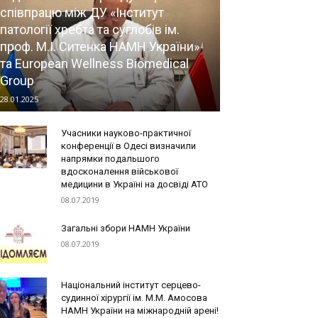
співпрацю між ДУ «Інститут
патології хребта та суглобів ім.
проф. М.І. Ситенка НАМН України»
та European Wellness Biomedical
Group
28.01.2025
Учасники науково-практичної
конференції в Одесі визначили
напрямки подальшого
вдосконалення військової
медицини в Україні на досвіді АТО
08.07.2019
Загальні збори НАМН України
08.07.2019
Національний інститут серцево-
судинної хірургії ім. М.М. Амосова
НАМН України на міжнародній арені!