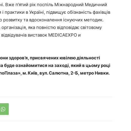
. Вже п’ятий рік поспіль Міжнародний Медичний
 практики в Україні, підвищує обізнаність фахівців
до розвитку та вдосконалення існуючих методик.
рганізація, яка повністю відповідає світовому
ля відвідувачів виставок MEDICAEXPO и
рони здоров’я, присвячених ювілею діяльності
буде ознайомитися на заході, який в цьому році
оПлаза», м. Київ, вул. Салютна, 2-Б, метро Нивки.