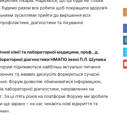
куючих лікарів. Надіємося, що це буде не тільки
і будемо разом все робити щоб покращити здоров’я
льними зусиллями прийти до вирішення всіх
рофілактики, діагностики та лікування
чної хімії та лабораторної медицини, проф., д.
абораторної діагностики НМАПО імені П.Л. Шупика
румі піднімаються найбільш актуальні питання
реннях та жвавих дискусіях формуються сучасні
ення. Форум дозволяє обмінюватися інформацією,
ів лабораторної діагностики, направлених на
г. За ці п’ять років на платформі Форуму ми зробили
и ще зарано – на нас чекають нові відкриття та
ини».