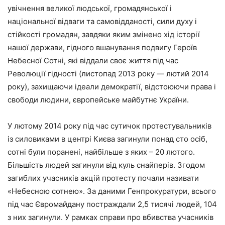
увічнення великої людської, громадянської і
національної відваги та самовідданості, сили духу і
стійкості громадян, завдяки яким змінено хід історії
нашої держави, гідного вшанування подвигу Героїв
Небесної Сотні, які віддали своє життя під час
Революції гідності (листопад 2013 року — лютий 2014
року), захищаючи ідеали демократії, відстоюючи права і
свободи людини, європейське майбутнє України.
У лютому 2014 року під час сутичок протестувальників
із силовиками в центрі Києва загинули понад сто осіб,
сотні були поранені, найбільше з яких – 20 лютого.
Більшість людей загинули від куль снайперів. Згодом
загиблих учасників акцій протесту почали називати
«Небесною сотнею». За даними Генпрокуратури, всього
під час Євромайдану постраждали 2,5 тисячі людей, 104
з них загинули. У рамках справи про вбивства учасників