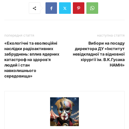
попередня стаття
наступна стаття
«Екологічні та еволюційні
Вибори на посаду
наслідки радіоактивних
директора ДУ «Інститут
забруднень: вплив ядерних
невідкладної та відновної
катастроф на здоров’я
хірургії ім. В.К.Гусака
людей і стан
НАМН»
навколишнього
середовища»