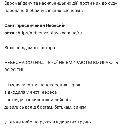
Євромайдану та насильницьких дій проти них до суду
передано 8 обвинувальних висновків.
Сайт, присвячений Небесній
сотні:
http://nebesnasotnya.com.ua/ru
Вірш невідомого автора
НЕБЕСНА СОТНЯ… ГЕРОЇ НЕ ВМИРАЮТЬ! ВМИРАЮТЬ
ВОРОГИ!
…і мовчки сотня непокорених героїв
відходила у чисті небеса,
і погляди знесилених мільйонів
дивились вслід братам, батькам, синам;
у темне небо по руках в відкритих трунах