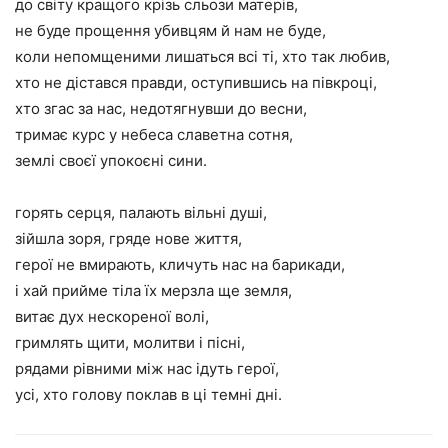
до світу кращого крізь сльози матерів,
не буде прощення убивцям й нам не буде,
коли непомщеними лишаться всі ті, хто так любив,
хто не дістався правди, оступившись на півкроці,
хто згас за нас, недотягнувши до весни,
тримає курс у небеса славетна сотня,
землі своєї упокоєні сини.
горять серця, палають вільні душі,
зійшла зоря, гряде нове життя,
герої не вмирають, кличуть нас на барикади,
і хай прийме тіла їх мерзла ще земля,
витає дух нескореної волі,
гримлять щити, молитви і пісні,
рядами рівними між нас ідуть герої,
усі, хто голову поклав в ці темні дні.